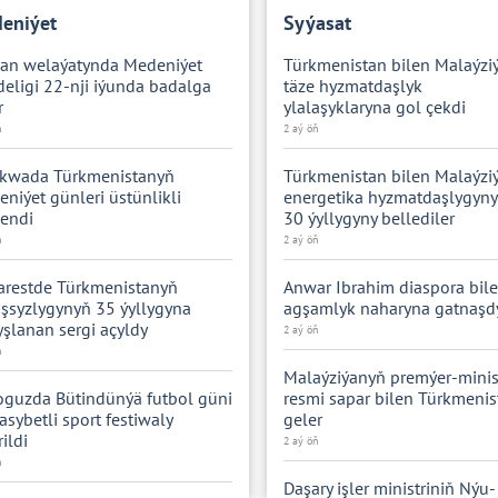
eniýet
Syýasat
kan welaýatynda Medeniýet
Türkmenistan bilen Malaýzi
eligi 22-nji iýunda badalga
täze hyzmatdaşlyk
r
ylalaşyklaryna gol çekdi
ň
2 aý öň
kwada Türkmenistanyň
Türkmenistan bilen Malaýzi
niýet günleri üstünlikli
energetika hyzmatdaşlygyn
endi
30 ýyllygyny bellediler
ň
2 aý öň
arestde Türkmenistanyň
Anwar Ibrahim diaspora bil
şsyzlygynyň 35 ýyllygyna
agşamlyk naharyna gatnaşd
şlanan sergi açyldy
2 aý öň
ň
Malaýziýanyň premýer-minis
guzda Bütindünýä futbol güni
resmi sapar bilen Türkmeni
sybetli sport festiwaly
geler
rildi
2 aý öň
ň
Daşary işler ministriniň Nýu-