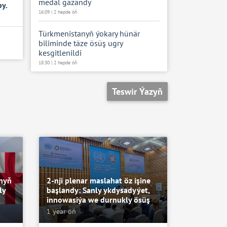
medal gazandy
by.
16:09 | 2 hepde öň
Türkmenistanyň ýokary hünär
biliminde täze ösüş ugry
kesgitlenildi
18:30 | 2 hepde öň
Teswir Ýazyň
anyň
2-nji plenar maslahat öz işine
ly
başlandy: Sanly ykdysadyýet,
innowasiýa we durnukly ösüş
1 year öň