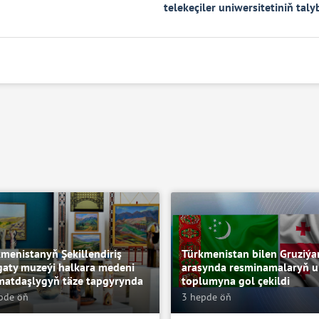
telekeçiler uniwersitetiniň taly
menistanyň Şekillendiriş
Türkmenistan bilen Gruziý
gaty muzeýi halkara medeni
arasynda resminamalaryň u
matdaşlygyň täze tapgyrynda
toplumyna gol çekildi
pde öň
3 hepde öň