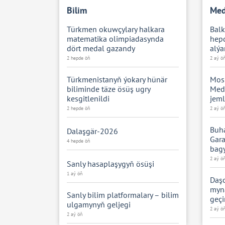
Bilim
Med
Türkmen okuwçylary halkara
Bal
matematika olimpiadasynda
hepd
dört medal gazandy
alýa
2 hepde öň
2 aý ö
Türkmenistanyň ýokary hünär
Mos
biliminde täze ösüş ugry
Mede
kesgitlenildi
jeml
2 hepde öň
2 aý ö
Buh
Dalaşgär-2026
Gara
4 hepde öň
bagy
2 aý ö
Sanly hasaplaşygyň ösüşi
1 aý öň
Daşo
myna
Sanly bilim platformalary – bilim
geçi
ulgamynyň geljegi
2 aý ö
2 aý öň