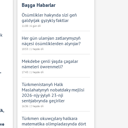
Başga Habarlar
Ösümlikler hakynda sizi geň
galdyrjak gyzykly faktlar
11:08 | 6 gün öň
ek
Her gün ulanýan zatlarymyzyň
näçesi ösümliklerden alynýar?
18:53 | 1 hepde öň
Mekdebe çenli ýaşda çagalar
nämeleri öwrenmeli?
17:43 | 1 hepde öň
”
Türkmenistanyň Halk
Maslahatynyň nobatdaky mejlisi
2026-njy ýylyň 23-nji
sentýabrynda geçiriler
16:36 | 2 hepde öň
A,
Türkmen okuwçylary halkara
matematika olimpiadasynda dört
 we