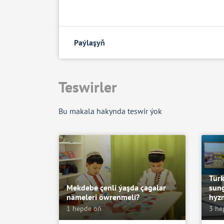
Paýlaşyň
Teswirler
Bu makala hakynda teswir ýok
Türk
Mekdebe çenli ýaşda çagalar
sun
nämeleri öwrenmeli?
hyz
1 hepde öň
3 he