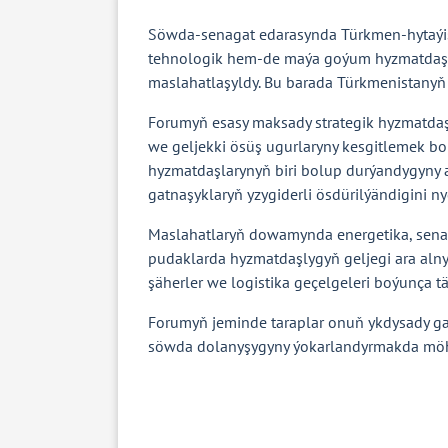
Söwda-senagat edarasynda Türkmen-hytaýişe
tehnologik hem-de maýa goýum hyzmatdaşlyg
maslahatlaşyldy. Bu barada Türkmenistanyň 
Forumyň esasy maksady strategik hyzmatdaşl
we geljekki ösüş ugurlaryny kesgitlemek b
hyzmatdaşlarynyň biri bolup durýandygyny 
gatnaşyklaryň yzygiderli ösdürilýändigini ny
Maslahatlaryň dowamynda energetika, senag
pudaklarda hyzmatdaşlygyň geljegi ara alnyp
şäherler we logistika geçelgeleri boýunça tä
Forumyň jeminde taraplar onuň ykdysady g
söwda dolanyşygyny ýokarlandyrmakda möhü