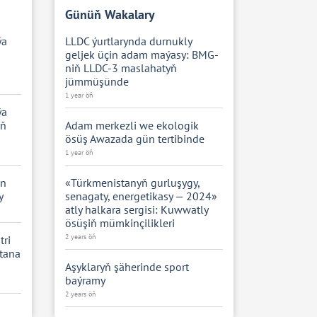
Günüň Wakalary
ýa
LLDC ýurtlarynda durnukly
geljek üçin adam maýasy: BMG-
niň LLDC-3 maslahatyň
jümmüşünde
1 year öň
ýa
yň
Adam merkezli we ekologik
ösüş Awazada gün tertibinde
1 year öň
en
«Türkmenistanyň gurluşygy,
y
senagaty, energetikasy — 2024»
atly halkara sergisi: Kuwwatly
ösüşiň mümkinçilikleri
2 years öň
tri
stana
Aşyklaryň şäherinde sport
baýramy
2 years öň