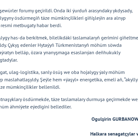
würler forumy geçirildi. Onda iki ýurduň arasyndaky ykdysady,
yny ösdürmegiň täze mümkinçilikleri giňişleýin ara alnyp
resmi metbugaty habar berdi.
ygy has-da berkitmek, bilelikdäki taslamalaryň gerimini giňeltm
oldy. Çykyş edenler Hytaýyň Türkmenistanyň möhüm söwda
aýratyn belläp, özara ynanyşmaga esaslanýan deňhukukly
gtadylar.
at, ulag-logistika, sanly ösüş we oba hojalygy ýaly möhüm
 maslahatlaşyldy. Şeýle hem «ýaşyl» energetika, emeli aň, “akylly
ze mümkinçilikler bellenildi.
atnaşyklary ösdürmekde, täze taslamalary durmuşa geçirmekde we
m ähmiýete eýedigini bellediler.
Ogulşirin GURBANOW
Halkara senagatçylar