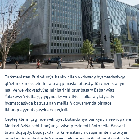
Türkmenistan Bütindünýä banky bilen ykdysady hyzmatdaşlygy
giňeltmek meselelerini ara alyp maslahatlaşdy. Türkmenistanyň
maliýe we ykdysadyýet ministriniň orunbasary Babanyýaz
Ýalakowyň ýolbaşçylygyndaky wekiliýet halkara ykdysady
hyzmatdaşlyga bagyşlanan mejlisiň dowamynda birnäçe
ikitaraplaýyn duşuşyklary geçirdi.
Gepleşikleriň çäginde wekiliýet Bütindünýä bankynyň Ýewropa we
Merkezi Aziýa sebiti boýunça wise-prezidenti Antonella Bassani
bilen duşuşdy. Duşuşykda Türkmenistanyň ösüşiniň ileri tutulýan
ugurlary hem-de ýurduň durmuş-ykdysady ösüşini goldamak üçin