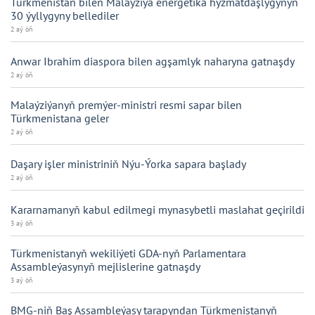
Türkmenistan bilen Malaýziýa energetika hyzmatdaşlygynyň
30 ýyllygyny bellediler
2 aý öň
Anwar Ibrahim diaspora bilen agşamlyk naharyna gatnaşdy
2 aý öň
Malaýziýanyň premýer-ministri resmi sapar bilen
Türkmenistana geler
2 aý öň
Daşary işler ministriniň Nýu-Ýorka sapara başlady
2 aý öň
Kararnamanyň kabul edilmegi mynasybetli maslahat geçirildi
3 aý öň
Türkmenistanyň wekiliýeti GDA-nyň Parlamentara
Assambleýasynyň mejlislerine gatnaşdy
3 aý öň
BMG-niň Baş Assambleýasy tarapyndan Türkmenistanyň