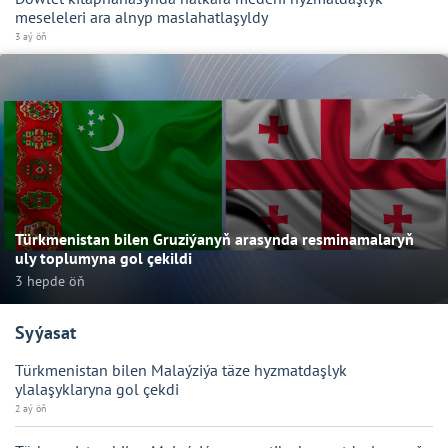
meseleleri ara alnyp maslahatlaşyldy
3 aý öň
Türkmenistan bilen Gruziýanyň arasynda resminamalaryň
uly toplumyna gol çekildi
3 hepde öň
Syýasat
Türkmenistan bilen Malaýziýa täze hyzmatdaşlyk
ylalaşyklaryna gol çekdi
2 aý öň