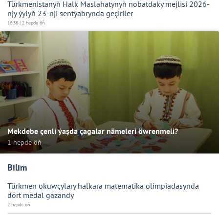
Türkmenistanyň Halk Maslahatynyň nobatdaky mejlisi 2026-
njy ýylyň 23-nji sentýabrynda geçiriler
16:36 | 2 hepde öň
Mekdebe çenli ýaşda çagalar nämeleri öwrenmeli?
1 hepde öň
Bilim
Türkmen okuwçylary halkara matematika olimpiadasynda
dört medal gazandy
2 hepde öň