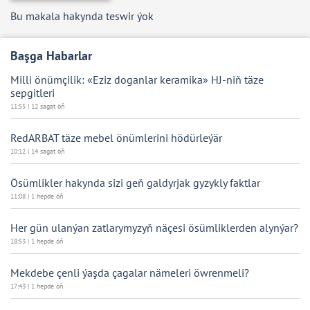
Bu makala hakynda teswir ýok
Başga Habarlar
Milli önümçilik: «Eziz doganlar keramika» HJ-niň täze
sepgitleri
11:55 | 12 sagat öň
RedARBAT täze mebel önümlerini hödürleýär
10:12 | 14 sagat öň
Ösümlikler hakynda sizi geň galdyrjak gyzykly faktlar
11:08 | 1 hepde öň
Her gün ulanýan zatlarymyzyň näçesi ösümliklerden alynýar?
18:53 | 1 hepde öň
Mekdebe çenli ýaşda çagalar nämeleri öwrenmeli?
17:43 | 1 hepde öň