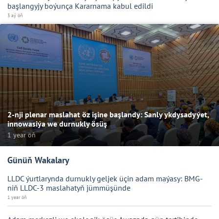
başlangyjy boýunça Kararnama kabul edildi
3 aý öň
2-nji plenar maslahat öz işine başlandy: Sanly ykdysadyýet,
innowasiýa we durnukly ösüş
1 year öň
Günüň Wakalary
LLDC ýurtlarynda durnukly geljek üçin adam maýasy: BMG-
niň LLDC-3 maslahatyň jümmüşünde
1 year öň