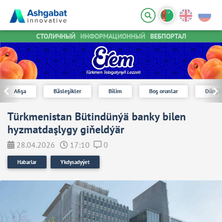
СТОЛИЧНЫЙ
ИНФОРМАЦИОННЫЙ
ВЕБПОРТАЛ
Afişa
Bäsleşikler
Bilim
Boş orunlar
Dünýä
Türkmenistan Bütindünýä banky bilen
hyzmatdaşlygy giňeldýär
28.04.2026
17:10
0
Habarlar
Ykdysadyýet