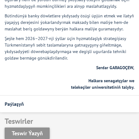
hyzmatdaşlygyň mümkinçilikleri ara alnyp maslahatlaşyldy.
Bütindünýä banky döwletlere ykdysady ösüşi üpjün etmek we ilatyň
ýaşaýyş derejesini ýokarlandyrmak maksady bilen maliýe hem-de
maslahat beriş goldawyny berýän halkara maliýe guramasydyr.
Şeýle hem 2026–2027-nji ýyllar üçin hyzmatdaşlyk strategiýasy
Türkmenistanyň sebit taslamalaryna gatnaşygyny giňeltmäge,
ykdysadyýeti döwrebaplaşdyrmaga we degişli ugurlarda tehniki
goldaw bermäge gönükdirilendir.
Serdar GARAGOÇEW,
Halkara senagatçylar we
telekeçiler uniwersitetiniň talyby.
Paýlaşyň
Teswirler
Teswir Ýazyň