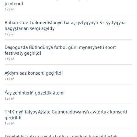
jemlendi
2 aý öň
Buharestde Türkmenistanyň Garaşsyzlygynyň 35 ýyllygyna
bagyşlanan sergi açyldy
2 aý öň
Daşoguzda Bütindünýä futbol güni mynasybetli sport
festiwaly geçirildi
2 aý öň
Aýdym-saz konserti geçirildi
2 aý öň
Ýaş zehinleriň gözellik älemi
3 aý öň
TMK-nyň talyby Aýläle Gulmuradowanyň awtorluk konserti
geçirildi
3 aý öň
Döwlet kitaphanasynda halkara medeni hyzmatdaşlyk