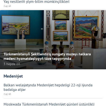
Ýaş nesilleriň ylym-bilim mümkinçilikleri
2 aý öň
Türkmenistanyň Şekillendiriş sungaty muzeýi halkara
medeni hyzmatdaşlygyň täze tapgyrynda
3 hepde öň
Medeniýet
Balkan welaýatynda Medeniýet hepdeligi 22-nji iýunda
badalga alýar
2 aý öň
Moskwada Türkmenistanyň Medeniýet günleri üstünlikli