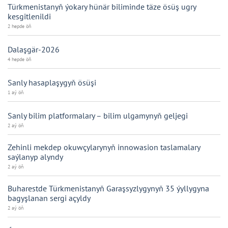
Türkmenistanyň ýokary hünär biliminde täze ösüş ugry
kesgitlenildi
2 hepde öň
Dalaşgär-2026
4 hepde öň
Sanly hasaplaşygyň ösüşi
1 aý öň
Sanly bilim platformalary – bilim ulgamynyň geljegi
2 aý öň
Zehinli mekdep okuwçylarynyň innowasion taslamalary
saýlanyp alyndy
2 aý öň
Buharestde Türkmenistanyň Garaşsyzlygynyň 35 ýyllygyna
bagyşlanan sergi açyldy
2 aý öň