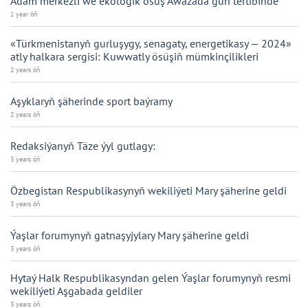
Adam merkezli we ekologik ösüş Awazada gün tertibinde
1 year öň
«Türkmenistanyň gurluşygy, senagaty, energetikasy — 2024»
atly halkara sergisi: Kuwwatly ösüşiň mümkinçilikleri
2 years öň
Aşyklaryň şäherinde sport baýramy
2 years öň
Redaksiýanyň Täze ýyl gutlagy:
3 years öň
Özbegistan Respublikasynyň wekiliýeti Mary şäherine geldi
3 years öň
Ýaşlar forumynyň gatnaşyjylary Mary şäherine geldi
3 years öň
Hytaý Halk Respublikasyndan gelen Ýaşlar forumynyň resmi
wekiliýeti Aşgabada geldiler
3 years öň