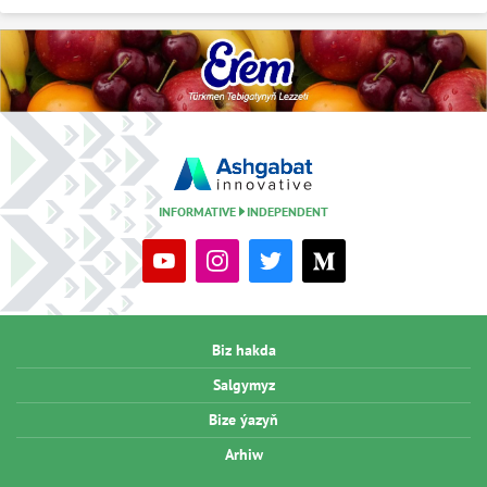
INFORMATIVE
INDEPENDENT
Biz hakda
Salgymyz
Bize ýazyň
Arhiw