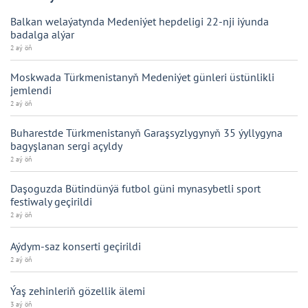
Balkan welaýatynda Medeniýet hepdeligi 22-nji iýunda
badalga alýar
2 aý öň
Moskwada Türkmenistanyň Medeniýet günleri üstünlikli
jemlendi
2 aý öň
Buharestde Türkmenistanyň Garaşsyzlygynyň 35 ýyllygyna
bagyşlanan sergi açyldy
2 aý öň
Daşoguzda Bütindünýä futbol güni mynasybetli sport
festiwaly geçirildi
2 aý öň
Aýdym-saz konserti geçirildi
2 aý öň
Ýaş zehinleriň gözellik älemi
3 aý öň