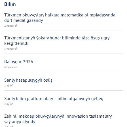
Bilim
Türkmen okuwçylary halkara matematika olimpiadasynda
dört medal gazandy
2 hepde öň
Türkmenistanyň ýokary hünär biliminde täze ösüş ugry
kesgitlenildi
3 hepde öň
Dalaşgär-2026
4 hepde öň
Sanly hasaplaşygyň ösüşi
1 aý öň
Sanly bilim platformalary – bilim ulgamynyň geljegi
2 aý öň
Zehinli mekdep okuwçylarynyň innowasion taslamalary
saýlanyp alyndy
2 aý öň