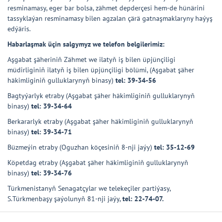
resminamasy, eger bar bolsa, zähmet depderçesi hem-de hünärini
tassyklaýan resminamasy bilen agzalan çärä gatnaşmaklaryny haýyş
edýäris.
Habarlaşmak üçin salgymyz we telefon belgilerimiz:
Aşgabat şäheriniň Zähmet we ilatyň iş bilen üpjünçiligi
müdirliginiň ilatyň iş bilen üpjünçiligi bölümi, (Aşgabat şäher
häkimliginiň gulluklarynyň binasy)
tel: 39-34-56
Bagtyýarlyk etraby (Aşgabat şäher häkimliginiň gulluklarynyň
binasy)
tel: 39-34-64
Berkararlyk etraby (Aşgabat şäher häkimliginiň gulluklarynyň
binasy)
tel: 39-34-71
Büzmeýin etraby (Oguzhan köçesiniň 8-nji jaýy)
tel: 35-12-69
Köpetdag etraby (Aşgabat şäher häkimliginiň gulluklarynyň
binasy)
tel: 39-34-76
Türkmenistanyň Senagatçylar we telekeçiler partiýasy,
S.Türkmenbaşy şaýolunyň 81-nji jaýy,
tel: 22-74-07.