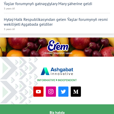
Ýaşlar forumynyň gatnaşyjylary Mary şäherine geldi
3 years öň
Hytaý Halk Respublikasyndan gelen Ýaşlar forumynyň resmi
wekiliýeti Aşgabada geldiler
3 years öň
INFORMATIVE
INDEPENDENT
Biz hakda