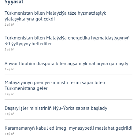
Syýasat
Türkmenistan bilen Malaýziýa täze hyzmatdaşlyk
ylalaşyklaryna gol çekdi
2 aý öň
Türkmenistan bilen Malaýziýa energetika hyzmatdaşlygynyň
30 ýyllygyny bellediler
2 aý öň
Anwar Ibrahim diaspora bilen agşamlyk naharyna gatnaşdy
2 aý öň
Malaýziýanyň premýer-ministri resmi sapar bilen
Türkmenistana geler
2 aý öň
Daşary işler ministriniň Nýu-Ýorka sapara başlady
2 aý öň
Kararnamanyň kabul edilmegi mynasybetli maslahat geçirildi
3 aý öň