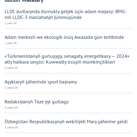
LLDC ýurtlarynda durnukly geljek üçin adam maýasy: BMG-
niň LLDC-3 maslahatyň jümmüşünde
1 year öň
Adam merkezli we ekologik ösüş Awazada gün tertibinde
1 year öň
«Türkmenistanyň gurluşygy, senagaty, energetikasy — 2024»
atly halkara sergisi: Kuwwatly ösüşiň mümkinçilikleri
2 years öň
Aşyklaryň şäherinde sport baýramy
2 years öň
Redaksiýanyň Täze ýyl gutlagy:
3 years öň
Özbegistan Respublikasynyň wekiliýeti Mary şäherine geldi
3 years öň