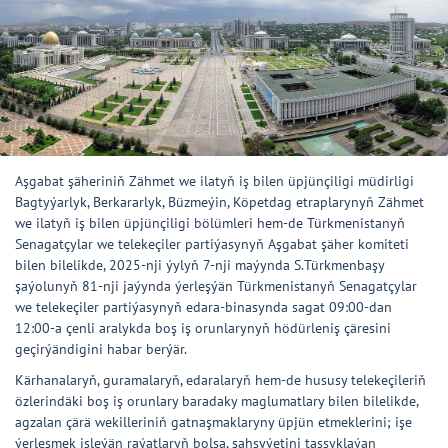
Aşgabat şäheriniň Zähmet we ilatyň iş bilen üpjünçiligi müdirligi
Bagtyýarlyk, Berkararlyk, Büzmeýin, Köpetdag etraplarynyň Zähmet
we ilatyň iş bilen üpjünçiligi bölümleri hem-de Türkmenistanyň
Senagatçylar we telekeçiler partiýasynyň Aşgabat şäher komiteti
bilen bilelikde, 2025-nji ýylyň 7-nji maýynda S.Türkmenbaşy
şaýolunyň 81-nji jaýynda ýerleşýän Türkmenistanyň Senagatçylar
we telekeçiler partiýasynyň edara-binasynda sagat 09:00-dan
12:00-a çenli aralykda boş iş orunlarynyň hödürleniş çäresini
geçirýändigini habar berýär.
Kärhanalaryň, guramalaryň, edaralaryň hem-de hususy telekeçileriň
özlerindäki boş iş orunlary baradaky maglumatlary bilen bilelikde,
agzalan çärä wekilleriniň gatnaşmaklaryny üpjün etmeklerini; işe
ýerleşmek isleýän raýatlaryň bolsa, şahsyýetini tassyklaýan