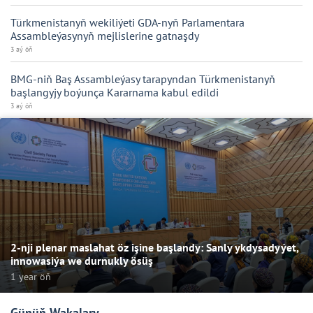
Türkmenistanyň wekiliýeti GDA-nyň Parlamentara
Assambleýasynyň mejlislerine gatnaşdy
3 aý öň
BMG-niň Baş Assambleýasy tarapyndan Türkmenistanyň
başlangyjy boýunça Kararnama kabul edildi
3 aý öň
2-nji plenar maslahat öz işine başlandy: Sanly ykdysadyýet,
innowasiýa we durnukly ösüş
1 year öň
Günüň Wakalary