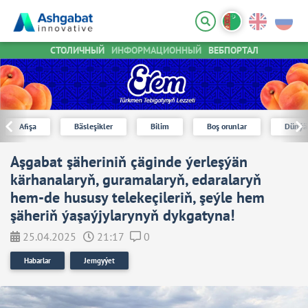
СТОЛИЧНЫЙ
ИНФОРМАЦИОННЫЙ
ВЕБПОРТАЛ
Afişa
Bäsleşikler
Bilim
Boş orunlar
Dünýä
Aşgabat şäheriniň çäginde ýerleşýän
kärhanalaryň, guramalaryň, edaralaryň
hem-de hususy telekeçileriň, şeýle hem
şäheriň ýaşaýjylarynyň dykgatyna!
25.04.2025
21:17
0
Habarlar
Jemgyýet