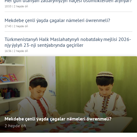
Her gün ulanýan zatlarymyzyň näçesi ösümliklerden alynýar?
18:53 | 2 hepde öň
Mekdebe çenli ýaşda çagalar nämeleri öwrenmeli?
17:43 | 2 hepde öň
Türkmenistanyň Halk Maslahatynyň nobatdaky mejlisi 2026-
njy ýylyň 23-nji sentýabrynda geçiriler
16:36 | 2 hepde öň
Mekdebe çenli ýaşda çagalar nämeleri öwrenmeli?
2 hepde öň