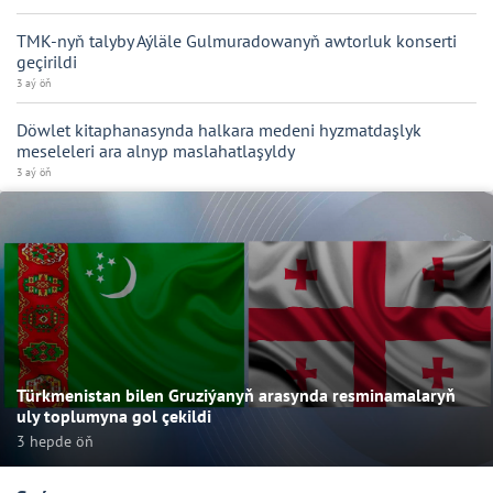
TMK-nyň talyby Aýläle Gulmuradowanyň awtorluk konserti
geçirildi
3 aý öň
Döwlet kitaphanasynda halkara medeni hyzmatdaşlyk
meseleleri ara alnyp maslahatlaşyldy
3 aý öň
Türkmenistan bilen Gruziýanyň arasynda resminamalaryň
uly toplumyna gol çekildi
3 hepde öň