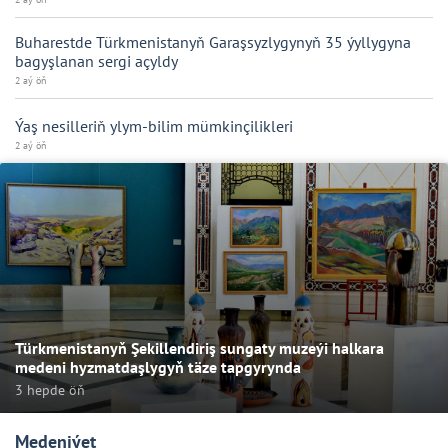
Buharestde Türkmenistanyň Garaşsyzlygynyň 35 ýyllygyna
bagyşlanan sergi açyldy
2 aý öň
Ýaş nesilleriň ylym-bilim mümkinçilikleri
2 aý öň
Türkmenistanyň Şekillendiriş sungaty muzeýi halkara
medeni hyzmatdaşlygyň täze tapgyrynda
3 hepde öň
Medeniýet