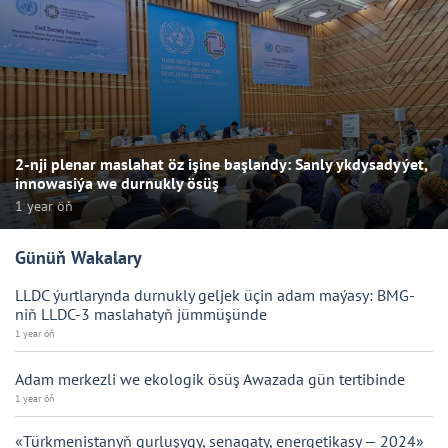
2-nji plenar maslahat öz işine başlandy: Sanly ykdysadyýet,
innowasiýa we durnukly ösüş
1 year öň
Günüň Wakalary
LLDC ýurtlarynda durnukly geljek üçin adam maýasy: BMG-
niň LLDC-3 maslahatyň jümmüşünde
1 year öň
Adam merkezli we ekologik ösüş Awazada gün tertibinde
1 year öň
«Türkmenistanyň gurluşygy, senagaty, energetikasy — 2024»