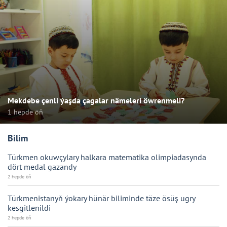
Mekdebe çenli ýaşda çagalar nämeleri öwrenmeli?
1 hepde öň
Bilim
Türkmen okuwçylary halkara matematika olimpiadasynda
dört medal gazandy
2 hepde öň
Türkmenistanyň ýokary hünär biliminde täze ösüş ugry
kesgitlenildi
2 hepde öň