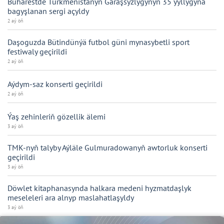
Buharestde Türkmenistanyň Garaşsyzlygynyň 35 ýyllygyna
bagyşlanan sergi açyldy
2 aý öň
Daşoguzda Bütindünýä futbol güni mynasybetli sport
festiwaly geçirildi
2 aý öň
Aýdym-saz konserti geçirildi
2 aý öň
Ýaş zehinleriň gözellik älemi
3 aý öň
TMK-nyň talyby Aýläle Gulmuradowanyň awtorluk konserti
geçirildi
3 aý öň
Döwlet kitaphanasynda halkara medeni hyzmatdaşlyk
meseleleri ara alnyp maslahatlaşyldy
3 aý öň