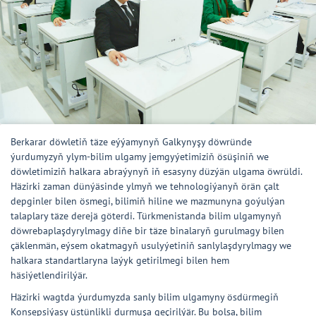
Berkarar döwletiň täze eýýamynyň Galkynyşy döwründe
ýurdumyzyň ylym-bilim ulgamy jemgyýetimiziň ösüşiniň we
döwletimiziň halkara abraýynyň iň esasyny düzýän ulgama öwrüldi.
Häzirki zaman dünýäsinde ylmyň we tehnologiýanyň örän çalt
depginler bilen ösmegi, bilimiň hiline we mazmunyna goýulýan
talaplary täze derejä göterdi. Türkmenistanda bilim ulgamynyň
döwrebaplaşdyrylmagy diňe bir täze binalaryň gurulmagy bilen
çäklenmän, eýsem okatmagyň usulyýetiniň sanlylaşdyrylmagy we
halkara standartlaryna laýyk getirilmegi bilen hem
häsiýetlendirilýär.
Häzirki wagtda ýurdumyzda sanly bilim ulgamyny ösdürmegiň
Konsepsiýasy üstünlikli durmuşa geçirilýär. Bu bolsa, bilim