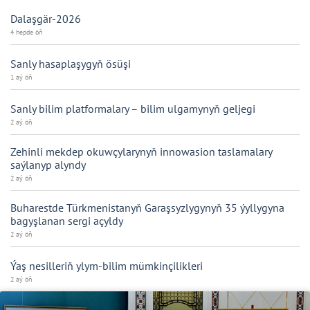
Dalaşgär-2026
4 hepde öň
Sanly hasaplaşygyň ösüşi
1 aý öň
Sanly bilim platformalary – bilim ulgamynyň geljegi
2 aý öň
Zehinli mekdep okuwçylarynyň innowasion taslamalary
saýlanyp alyndy
2 aý öň
Buharestde Türkmenistanyň Garaşsyzlygynyň 35 ýyllygyna
bagyşlanan sergi açyldy
2 aý öň
Ýaş nesilleriň ylym-bilim mümkinçilikleri
2 aý öň