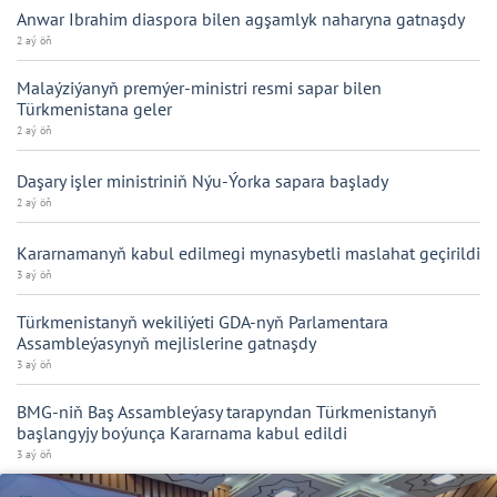
Anwar Ibrahim diaspora bilen agşamlyk naharyna gatnaşdy
2 aý öň
Malaýziýanyň premýer-ministri resmi sapar bilen
Türkmenistana geler
2 aý öň
Daşary işler ministriniň Nýu-Ýorka sapara başlady
2 aý öň
Kararnamanyň kabul edilmegi mynasybetli maslahat geçirildi
3 aý öň
Türkmenistanyň wekiliýeti GDA-nyň Parlamentara
Assambleýasynyň mejlislerine gatnaşdy
3 aý öň
BMG-niň Baş Assambleýasy tarapyndan Türkmenistanyň
başlangyjy boýunça Kararnama kabul edildi
3 aý öň