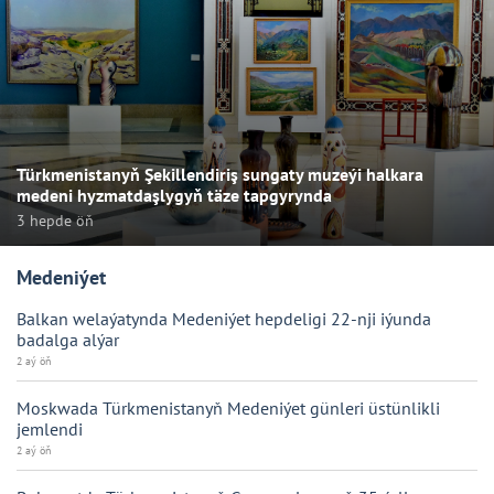
Türkmenistanyň Şekillendiriş sungaty muzeýi halkara
medeni hyzmatdaşlygyň täze tapgyrynda
3 hepde öň
Medeniýet
Balkan welaýatynda Medeniýet hepdeligi 22-nji iýunda
badalga alýar
2 aý öň
Moskwada Türkmenistanyň Medeniýet günleri üstünlikli
jemlendi
2 aý öň