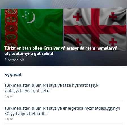
Türkmenistan bilen Gruziýanyň arasynda resminamalaryň
uly toplumyna gol çekildi
3 hepde öň
Syýasat
Türkmenistan bilen Malaýziýa täze hyzmatdaşlyk
ylalaşyklaryna gol çekdi
2 aý öň
Türkmenistan bilen Malaýziýa energetika hyzmatdaşlygynyň
30 ýyllygyny bellediler
2 aý öň