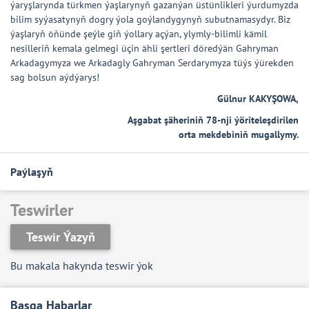
ýaryşlarynda türkmen ýaşlarynyň gazanýan üstünlikleri ýurdumyzda
bilim syýasatynyň dogry ýola goýlandygynyň subutnamasydyr. Biz
ýaşlaryň öňünde şeýle giň ýollary açýan, ylymly-bilimli kämil
nesilleriň kemala gelmegi üçin ähli şertleri döredýän Gahryman
Arkadagymyza we Arkadagly Gahryman Serdarymyza tüýs ýürekden
sag bolsun aýdýarys!
Gülnur KAKYŞOWA,
Aşgabat şäheriniň 78-nji ýöriteleşdirilen
orta mekdebiniň mugallymy.
Paýlaşyň
Teswirler
Teswir Ýazyň
Bu makala hakynda teswir ýok
Başga Habarlar