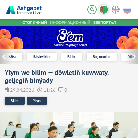
СТОЛИЧНЫЙ
ИНФОРМАЦИОННЫЙ
ВЕБПОРТАЛ
Afişa
Bäsleşikler
Bilim
Boş orunlar
Dünýä
Ylym we bilim — döwletiň kuwwaty,
geljegiň binýady
29.04.2026
11:26
0
Bilim
Ylym