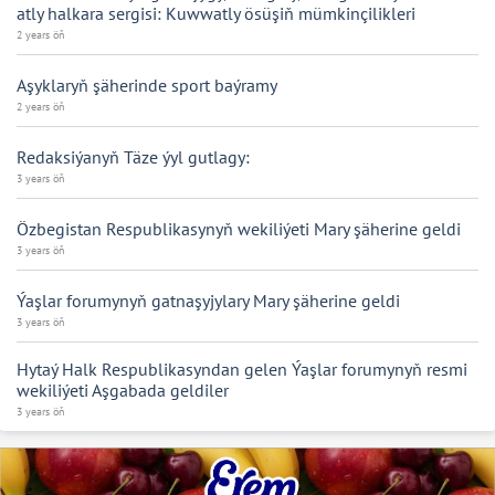
atly halkara sergisi: Kuwwatly ösüşiň mümkinçilikleri
2 years öň
Aşyklaryň şäherinde sport baýramy
2 years öň
Redaksiýanyň Täze ýyl gutlagy:
3 years öň
Özbegistan Respublikasynyň wekiliýeti Mary şäherine geldi
3 years öň
Ýaşlar forumynyň gatnaşyjylary Mary şäherine geldi
3 years öň
Hytaý Halk Respublikasyndan gelen Ýaşlar forumynyň resmi
wekiliýeti Aşgabada geldiler
3 years öň