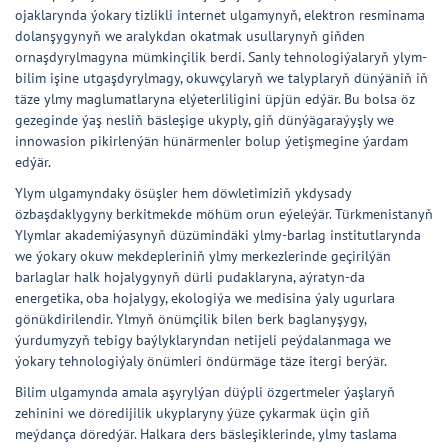
ojaklarynda ýokary tizlikli internet ulgamynyň, elektron resminama
dolanşygynyň we aralykdan okatmak usullarynyň giňden
ornaşdyrylmagyna mümkinçilik berdi. Sanly tehnologiýalaryň ylym-
bilim işine utgaşdyrylmagy, okuwçylaryň we talyplaryň dünýäniň iň
täze ylmy maglumatlaryna elýeterliligini üpjün edýär. Bu bolsa öz
gezeginde ýaş nesliň bäsleşige ukyply, giň dünýägaraýyşly we
innowasion pikirlenýän hünärmenler bolup ýetişmegine ýardam
edýär.
Ylym ulgamyndaky ösüşler hem döwletimiziň ykdysady
özbaşdaklygyny berkitmekde möhüm orun eýeleýär. Türkmenistanyň
Ylymlar akademiýasynyň düzümindäki ylmy-barlag institutlarynda
we ýokary okuw mekdepleriniň ylmy merkezlerinde geçirilýän
barlaglar halk hojalygynyň dürli pudaklaryna, aýratyn-da
energetika, oba hojalygy, ekologiýa we medisina ýaly ugurlara
gönükdirilendir. Ylmyň önümçilik bilen berk baglanyşygy,
ýurdumyzyň tebigy baýlyklaryndan netijeli peýdalanmaga we
ýokary tehnologiýaly önümleri öndürmäge täze itergi berýär.
Bilim ulgamynda amala aşyrylýan düýpli özgertmeler ýaşlaryň
zehinini we döredijilik ukyplaryny ýüze çykarmak üçin giň
meýdança döredýär. Halkara ders bäsleşiklerinde, ylmy taslama