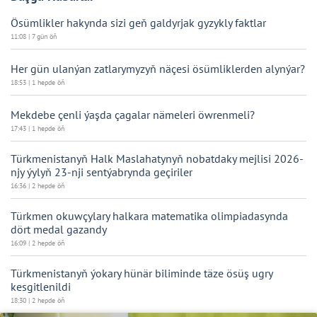
Ösümlikler hakynda sizi geň galdyrjak gyzykly faktlar
11:08 | 7 gün öň
Her gün ulanýan zatlarymyzyň näçesi ösümliklerden alynýar?
18:53 | 1 hepde öň
Mekdebe çenli ýaşda çagalar nämeleri öwrenmeli?
17:43 | 1 hepde öň
Türkmenistanyň Halk Maslahatynyň nobatdaky mejlisi 2026-
njy ýylyň 23-nji sentýabrynda geçiriler
16:36 | 2 hepde öň
Türkmen okuwçylary halkara matematika olimpiadasynda
dört medal gazandy
16:09 | 2 hepde öň
Türkmenistanyň ýokary hünär biliminde täze ösüş ugry
kesgitlenildi
18:30 | 2 hepde öň