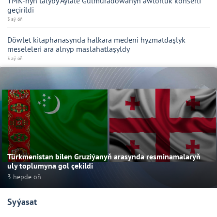
TMK-nyň talyby Aýläle Gulmuradowanyň awtorluk konserti
geçirildi
3 aý öň
Döwlet kitaphanasynda halkara medeni hyzmatdaşlyk
meseleleri ara alnyp maslahatlaşyldy
3 aý öň
Türkmenistan bilen Gruziýanyň arasynda resminamalaryň
uly toplumyna gol çekildi
3 hepde öň
Syýasat