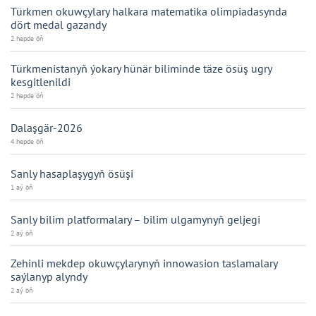
Türkmen okuwçylary halkara matematika olimpiadasynda
dört medal gazandy
2 hepde öň
Türkmenistanyň ýokary hünär biliminde täze ösüş ugry
kesgitlenildi
2 hepde öň
Dalaşgär-2026
4 hepde öň
Sanly hasaplaşygyň ösüşi
1 aý öň
Sanly bilim platformalary – bilim ulgamynyň geljegi
2 aý öň
Zehinli mekdep okuwçylarynyň innowasion taslamalary
saýlanyp alyndy
2 aý öň