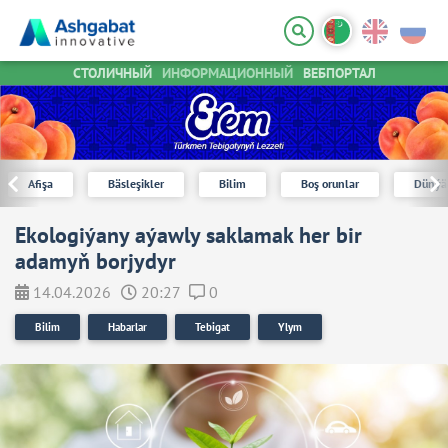
СТОЛИЧНЫЙ
ИНФОРМАЦИОННЫЙ
ВЕБПОРТАЛ
Afişa
Bäsleşikler
Bilim
Boş orunlar
Dünýä
Ekologiýany aýawly saklamak her bir
adamyň borjydyr
14.04.2026
20:27
0
Bilim
Habarlar
Tebigat
Ylym