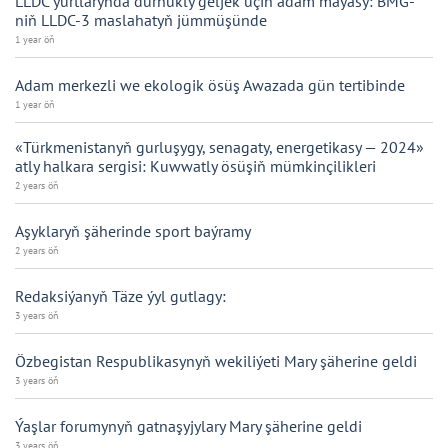
LLDC ýurtlarynda durnukly geljek üçin adam maýasy: BMG-
niň LLDC-3 maslahatyň jümmüşünde
1 year öň
Adam merkezli we ekologik ösüş Awazada gün tertibinde
1 year öň
«Türkmenistanyň gurluşygy, senagaty, energetikasy — 2024»
atly halkara sergisi: Kuwwatly ösüşiň mümkinçilikleri
2 years öň
Aşyklaryň şäherinde sport baýramy
2 years öň
Redaksiýanyň Täze ýyl gutlagy:
3 years öň
Özbegistan Respublikasynyň wekiliýeti Mary şäherine geldi
3 years öň
Ýaşlar forumynyň gatnaşyjylary Mary şäherine geldi
3 years öň