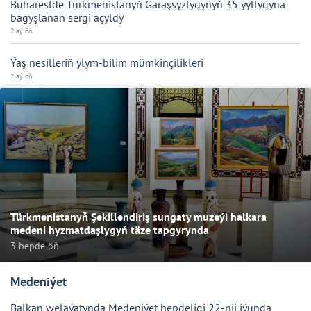
Buharestde Türkmenistanyň Garaşsyzlygynyň 35 ýyllygyna
bagyşlanan sergi açyldy
2 aý öň
Ýaş nesilleriň ylym-bilim mümkinçilikleri
2 aý öň
Türkmenistanyň Şekillendiriş sungaty muzeýi halkara
medeni hyzmatdaşlygyň täze tapgyrynda
3 hepde öň
Medeniýet
Balkan welaýatynda Medeniýet hepdeligi 22-nji iýunda