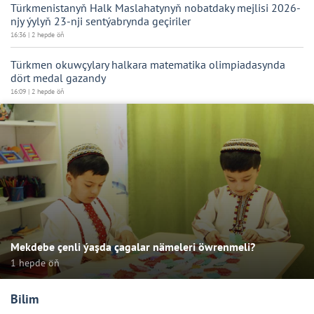
Türkmenistanyň Halk Maslahatynyň nobatdaky mejlisi 2026-
njy ýylyň 23-nji sentýabrynda geçiriler
16:36 | 2 hepde öň
Türkmen okuwçylary halkara matematika olimpiadasynda
dört medal gazandy
16:09 | 2 hepde öň
Mekdebe çenli ýaşda çagalar nämeleri öwrenmeli?
1 hepde öň
Bilim