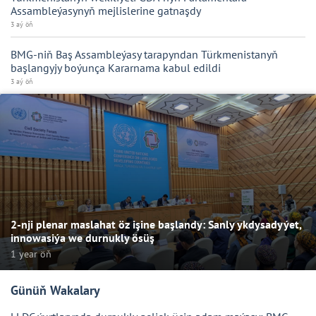
Assambleýasynyň mejlislerine gatnaşdy
3 aý öň
BMG-niň Baş Assambleýasy tarapyndan Türkmenistanyň
başlangyjy boýunça Kararnama kabul edildi
3 aý öň
2-nji plenar maslahat öz işine başlandy: Sanly ykdysadyýet,
innowasiýa we durnukly ösüş
1 year öň
Günüň Wakalary