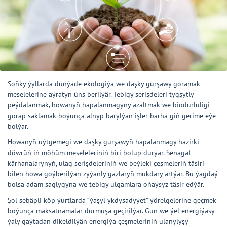
Soňky ýyllarda dünýäde ekologiýa we daşky gurşawy goramak
meselelerine aýratyn üns berilýär. Tebigy serişdeleri tygşytly
peýdalanmak, howanyň hapalanmagyny azaltmak we biodürlüligi
gorap saklamak boýunça alnyp barylýan işler barha giň gerime eýe
bolýar.
Howanyň üýtgemegi we daşky gurşawyň hapalanmagy häzirki
döwrüň iň möhüm meseleleriniň biri bolup durýar. Senagat
kärhanalarynyň, ulag serişdeleriniň we beýleki çeşmeleriň täsiri
bilen howa goýberilýän zyýanly gazlaryň mukdary artýar. Bu ýagdaý
bolsa adam saglygyna we tebigy ulgamlara oňaýsyz täsir edýär.
Şol sebäpli köp ýurtlarda “ýaşyl ykdysadyýet” ýörelgelerine geçmek
boýunça maksatnamalar durmuşa geçirilýär. Gün we ýel energiýasy
ýaly gaýtadan dikeldilýän energiýa çeşmeleriniň ulanylyşy