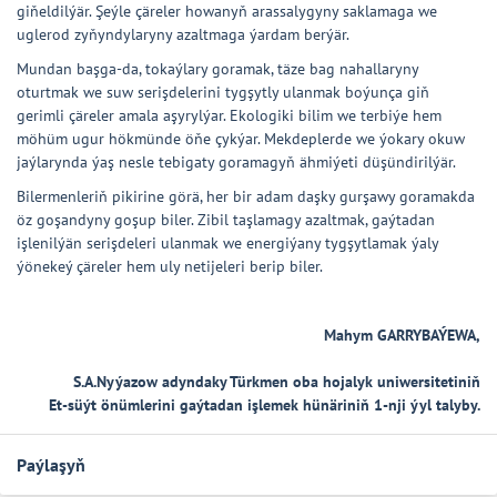
giňeldilýär. Şeýle çäreler howanyň arassalygyny saklamaga we
uglerod zyňyndylaryny azaltmaga ýardam berýär.
Mundan başga-da, tokaýlary goramak, täze bag nahallaryny
oturtmak we suw serişdelerini tygşytly ulanmak boýunça giň
gerimli çäreler amala aşyrylýar. Ekologiki bilim we terbiýe hem
möhüm ugur hökmünde öňe çykýar. Mekdeplerde we ýokary okuw
jaýlarynda ýaş nesle tebigaty goramagyň ähmiýeti düşündirilýär.
Bilermenleriň pikirine görä, her bir adam daşky gurşawy goramakda
öz goşandyny goşup biler. Zibil taşlamagy azaltmak, gaýtadan
işlenilýän serişdeleri ulanmak we energiýany tygşytlamak ýaly
ýönekeý çäreler hem uly netijeleri berip biler.
Mahym GARRYBAÝEWA,
S.A.Nyýazow adyndaky Türkmen oba hojalyk uniwersitetiniň
Et-süýt önümlerini gaýtadan işlemek hünäriniň 1-nji ýyl talyby.
Paýlaşyň