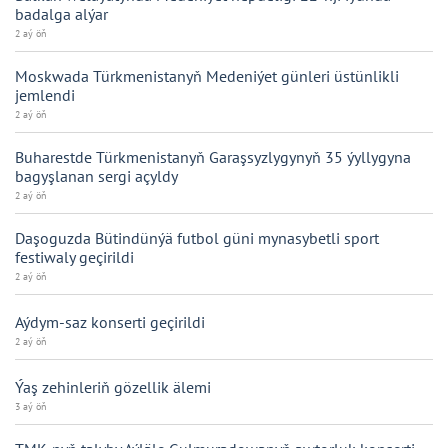
badalga alýar
2 aý öň
Moskwada Türkmenistanyň Medeniýet günleri üstünlikli
jemlendi
2 aý öň
Buharestde Türkmenistanyň Garaşsyzlygynyň 35 ýyllygyna
bagyşlanan sergi açyldy
2 aý öň
Daşoguzda Bütindünýä futbol güni mynasybetli sport
festiwaly geçirildi
2 aý öň
Aýdym-saz konserti geçirildi
2 aý öň
Ýaş zehinleriň gözellik älemi
3 aý öň