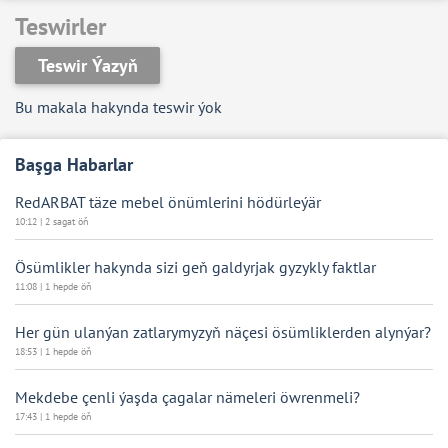
Teswirler
Teswir Ýazyň
Bu makala hakynda teswir ýok
Başga Habarlar
RedARBAT täze mebel önümlerini hödürleýär
10:12 | 2 sagat öň
Ösümlikler hakynda sizi geň galdyrjak gyzykly faktlar
11:08 | 1 hepde öň
Her gün ulanýan zatlarymyzyň näçesi ösümliklerden alynýar?
18:53 | 1 hepde öň
Mekdebe çenli ýaşda çagalar nämeleri öwrenmeli?
17:43 | 1 hepde öň