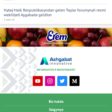
Hytaý Halk Respublikasyndan gelen Ýaşlar forumynyň resmi
wekiliýeti Aşgabada geldiler
3 years öň
INFORMATIVE
INDEPENDENT
Biz hakda
Salgymyz