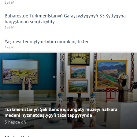
2 aý öň
Buharestde Türkmenistanyň Garaşsyzlygynyň 35 ýyllygyna
bagyşlanan sergi açyldy
2 aý öň
Ýaş nesilleriň ylym-bilim mümkinçilikleri
2 aý öň
Türkmenistanyň Şekillendiriş sungaty muzeýi halkara
medeni hyzmatdaşlygyň täze tapgyrynda
3 hepde öň