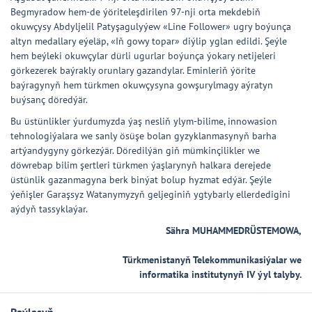
Begmyradow hem-de ýöriteleşdirilen 97-nji orta mekdebiň
okuwçysy Abdyljelil Patyşagulyýew «Line Follower» ugry boýunça
altyn medallary eýeläp, «Iň gowy topar» diýlip yglan edildi. Şeýle
hem beýleki okuwçylar dürli ugurlar boýunça ýokary netijeleri
görkezerek baýrakly orunlary gazandylar. Eminleriň ýörite
baýragynyň hem türkmen okuwçysyna gowşurylmagy aýratyn
buýsanç döredýär.
Bu üstünlikler ýurdumyzda ýaş nesliň ylym-bilime, innowasion
tehnologiýalara we sanly ösüşe bolan gyzyklanmasynyň barha
artýandygyny görkezýär. Döredilýän giň mümkinçilikler we
döwrebap bilim şertleri türkmen ýaşlarynyň halkara derejede
üstünlik gazanmagyna berk binýat bolup hyzmat edýär. Şeýle
ýeňişler Garaşsyz Watanymyzyň geljeginiň ygtybarly ellerdedigini
aýdyň tassyklaýar.
Sähra MUHAMMEDRÜSTEMOWA,
Türkmenistanyň Telekommunikasiýalar we
informatika institutynyň IV ýyl talyby.