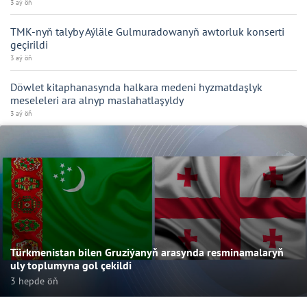
3 aý öň
TMK-nyň talyby Aýläle Gulmuradowanyň awtorluk konserti
geçirildi
3 aý öň
Döwlet kitaphanasynda halkara medeni hyzmatdaşlyk
meseleleri ara alnyp maslahatlaşyldy
3 aý öň
Türkmenistan bilen Gruziýanyň arasynda resminamalaryň
uly toplumyna gol çekildi
3 hepde öň