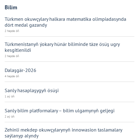
Bilim
Türkmen okuwçylary halkara matematika olimpiadasynda
dört medal gazandy
2 hepde öň
Türkmenistanyň ýokary hünär biliminde täze ösüş ugry
kesgitlenildi
2 hepde öň
Dalaşgär-2026
4 hepde öň
Sanly hasaplaşygyň ösüşi
1 aý öň
Sanly bilim platformalary – bilim ulgamynyň geljegi
2 aý öň
Zehinli mekdep okuwçylarynyň innowasion taslamalary
saýlanyp alyndy