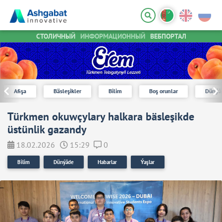
СТОЛИЧНЫЙ
ИНФОРМАЦИОННЫЙ
ВЕБПОРТАЛ
Afişa
Bäsleşikler
Bilim
Boş orunlar
Dünýä
Türkmen okuwçylary halkara bäsleşikde
üstünlik gazandy
18.02.2026
15:29
0
Bilim
Dünýäde
Habarlar
Ýaşlar