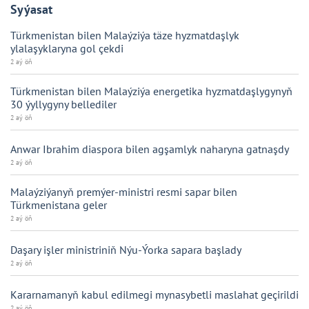
Syýasat
Türkmenistan bilen Malaýziýa täze hyzmatdaşlyk
ylalaşyklaryna gol çekdi
2 aý öň
Türkmenistan bilen Malaýziýa energetika hyzmatdaşlygynyň
30 ýyllygyny bellediler
2 aý öň
Anwar Ibrahim diaspora bilen agşamlyk naharyna gatnaşdy
2 aý öň
Malaýziýanyň premýer-ministri resmi sapar bilen
Türkmenistana geler
2 aý öň
Daşary işler ministriniň Nýu-Ýorka sapara başlady
2 aý öň
Kararnamanyň kabul edilmegi mynasybetli maslahat geçirildi
2 aý öň