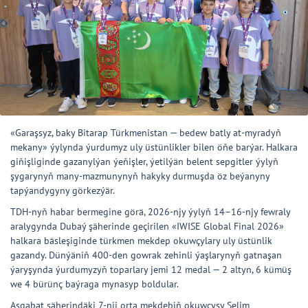
«Garaşsyz, baky Bitarap Türkmenistan — bedew batly at-myradyň
mekany» ýylynda ýurdumyz uly üstünlikler bilen öňe barýar. Halkara
giňişliginde gazanylýan ýeňişler, ýetilýän belent sepgitler ýylyň
şygarynyň many-mazmunynyň hakyky durmuşda öz beýanyny
tapýandygyny görkezýär.
TDH-nyň habar bermegine görä, 2026-njy ýylyň 14–16-njy fewraly
aralygynda Dubaý şäherinde geçirilen «IWISE Global Final 2026»
halkara bäsleşiginde türkmen mekdep okuwçylary uly üstünlik
gazandy. Dünýäniň 400-den gowrak zehinli ýaşlarynyň gatnaşan
ýaryşynda ýurdumyzyň toparlary jemi 12 medal — 2 altyn, 6 kümüş
we 4 bürünç baýraga mynasyp boldular.
Aşgabat şäherindäki 7-nji orta mekdebiň okuwçysy Selim