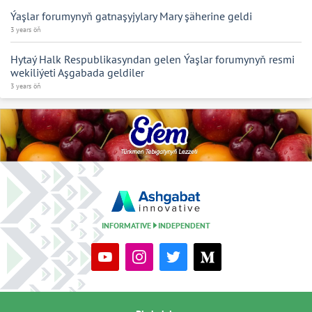
Ýaşlar forumynyň gatnaşyjylary Mary şäherine geldi
3 years öň
Hytaý Halk Respublikasyndan gelen Ýaşlar forumynyň resmi
wekiliýeti Aşgabada geldiler
3 years öň
INFORMATIVE
INDEPENDENT