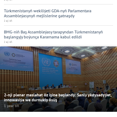
Türkmenistanyň wekiliýeti GDA-nyň Parlamentara
Assambleýasynyň mejlislerine gatnaşdy
2 aý öň
BMG-niň Baş Assambleýasy tarapyndan Türkmenistanyň
başlangyjy boýunça Kararnama kabul edildi
2 aý öň
2-nji plenar maslahat öz işine başlandy: Sanly ykdysadyýet,
innowasiýa we durnukly ösüş
1 year öň