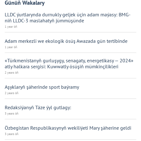
Günüň Wakalary
LLDC ýurtlarynda durnukly geljek üçin adam maýasy: BMG-
niň LLDC-3 maslahatyň jümmüşünde
1 year öň
Adam merkezli we ekologik ösüş Awazada gün tertibinde
1 year öň
«Türkmenistanyň gurluşygy, senagaty, energetikasy — 2024»
atly halkara sergisi: Kuwwatly ösüşiň mümkinçilikleri
2 years öň
Aşyklaryň şäherinde sport baýramy
2 years öň
Redaksiýanyň Täze ýyl gutlagy:
3 years öň
Özbegistan Respublikasynyň wekiliýeti Mary şäherine geldi
3 years öň