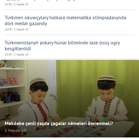
16:36 | 2 hepde öň
Türkmen okuwçylary halkara matematika olimpiadasynda
dört medal gazandy
16:09 | 2 hepde öň
Türkmenistanyň ýokary hünär biliminde täze ösüş ugry
kesgitlenildi
18:30 | 2 hepde öň
Mekdebe çenli ýaşda çagalar nämeleri öwrenmeli?
1 hepde öň