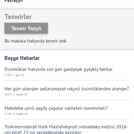
Paýlaşyň
Teswirler
Teswir Ýazyň
Bu makala hakynda teswir ýok
Başga Habarlar
Ösümlikler hakynda sizi geň galdyrjak gyzykly faktlar
11:08 | 5 gün öň
Her gün ulanýan zatlarymyzyň näçesi ösümliklerden alynýar?
18:53 | 1 hepde öň
Mekdebe çenli ýaşda çagalar nämeleri öwrenmeli?
17:43 | 1 hepde öň
Türkmenistanyň Halk Maslahatynyň nobatdaky mejlisi 2026-
njy ýylyň 23-nji sentýabrynda geçiriler