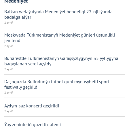
Medeniýet
Balkan welaýatynda Medeniýet hepdeligi 22-nji iýunda
badalga alýar
2 aý öň
Moskwada Türkmenistanyň Medeniýet günleri üstünlikli
jemlendi
2 aý öň
Buharestde Türkmenistanyň Garaşsyzlygynyň 35 ýyllygyna
bagyşlanan sergi açyldy
2 aý öň
Daşoguzda Bütindünýä futbol güni mynasybetli sport
festiwaly geçirildi
2 aý öň
Aýdym-saz konserti geçirildi
2 aý öň
Ýaş zehinleriň gözellik älemi