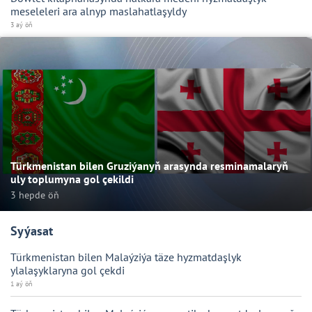
meseleleri ara alnyp maslahatlaşyldy
3 aý öň
Türkmenistan bilen Gruziýanyň arasynda resminamalaryň
uly toplumyna gol çekildi
3 hepde öň
Syýasat
Türkmenistan bilen Malaýziýa täze hyzmatdaşlyk
ylalaşyklaryna gol çekdi
1 aý öň