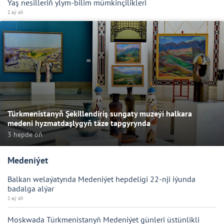
Ýaş nesilleriň ylym-bilim mümkinçilikleri
2 aý öň
Türkmenistanyň Şekillendiriş sungaty muzeýi halkara
medeni hyzmatdaşlygyň täze tapgyrynda
3 hepde öň
Medeniýet
Balkan welaýatynda Medeniýet hepdeligi 22-nji iýunda
badalga alýar
2 aý öň
Moskwada Türkmenistanyň Medeniýet günleri üstünlikli