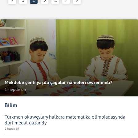
Mekdebe çenli ýaşda çagalar nämeleri öwrenmeli?
1 hepde öň
Bilim
Türkmen okuwçylary halkara matematika olimpiadasynda
dört medal gazandy
2 hepde öň