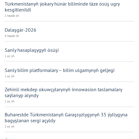
Türkmenistanyň ýokary hünär biliminde täze ösüş ugry
kesgitlenildi
2 hepde öň
Dalaşgär-2026
4 hepde öň
Sanly hasaplaşygyň ösüşi
1 aý öň
Sanly bilim platformalary – bilim ulgamynyň geljegi
1 aý öň
Zehinli mekdep okuwçylarynyň innowasion taslamalary
saýlanyp alyndy
2 aý öň
Buharestde Türkmenistanyň Garaşsyzlygynyň 35 ýyllygyna
bagyşlanan sergi açyldy
2 aý öň