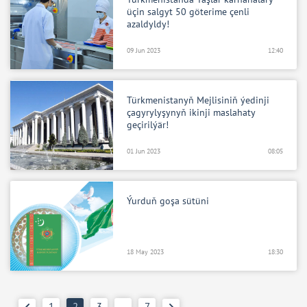
üçin salgyt 50 göterime çenli
azaldyldy!
09 Jun 2023
12:40
Türkmenistanyň Mejlisiniň ýedinji
çagyrylyşynyň ikinji maslahaty
geçirilýär!
01 Jun 2023
08:05
Ýurduň goşa sütüni
18 May 2023
18:30
1
2
3
…
7