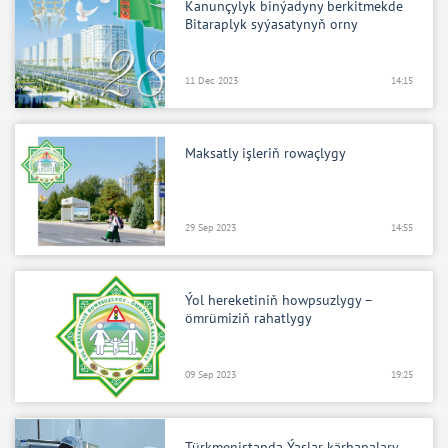
Kanunçylyk binýadyny berkitmekde
Bitaraplyk syýasatynyň orny
11 Dec 2023
14:15
Maksatly işleriň rowaçlygy
29 Sep 2023
14:55
Ýol hereketiniň howpsuzlygy –
ömrümiziň rahatlygy
09 Sep 2023
19:25
Türkmenistanda Ýaşlar kärhanalary