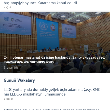
başlangyjy boýunça Kararnama kabul edildi
2 aý öň
2-nji plenar maslahat öz işine başlandy: Sanly ykdysadyýet,
innowasiýa we durnukly ösüş
1 year öň
Günüň Wakalary
LLDC ýurtlarynda durnukly geljek üçin adam maýasy: BMG-
niň LLDC-3 maslahatyň jümmüşünde
1 year öň