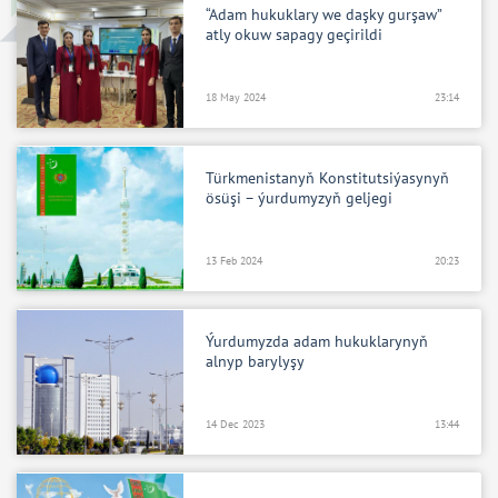
“Adam hukuklary we daşky gurşaw”
atly okuw sapagy geçirildi
18 May 2024
23:14
Türkmenistanyň Konstitutsiýasynyň
ösüşi – ýurdumyzyň geljegi
13 Feb 2024
20:23
Ýurdumyzda adam hukuklarynyň
alnyp barylyşy
14 Dec 2023
13:44