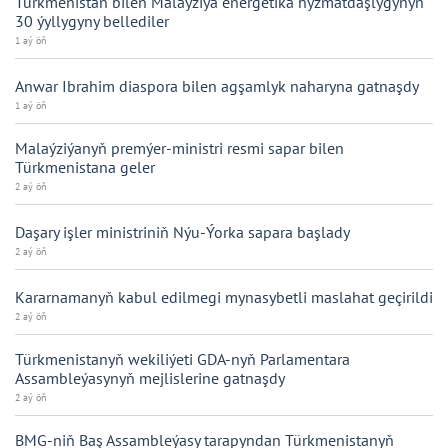
Türkmenistan bilen Malaýziýa energetika hyzmatdaşlygynyň
30 ýyllygyny bellediler
1 aý öň
Anwar Ibrahim diaspora bilen agşamlyk naharyna gatnaşdy
1 aý öň
Malaýziýanyň premýer-ministri resmi sapar bilen
Türkmenistana geler
2 aý öň
Daşary işler ministriniň Nýu-Ýorka sapara başlady
2 aý öň
Kararnamanyň kabul edilmegi mynasybetli maslahat geçirildi
2 aý öň
Türkmenistanyň wekiliýeti GDA-nyň Parlamentara
Assambleýasynyň mejlislerine gatnaşdy
2 aý öň
BMG-niň Baş Assambleýasy tarapyndan Türkmenistanyň