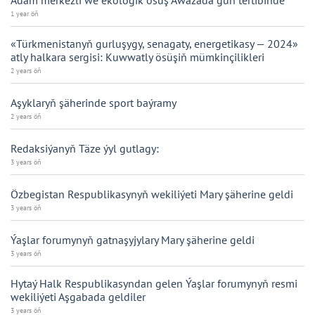
Adam merkezli we ekologik ösüş Awazada gün tertibinde
1 year öň
«Türkmenistanyň gurluşygy, senagaty, energetikasy — 2024»
atly halkara sergisi: Kuwwatly ösüşiň mümkinçilikleri
2 years öň
Aşyklaryň şäherinde sport baýramy
2 years öň
Redaksiýanyň Täze ýyl gutlagy:
3 years öň
Özbegistan Respublikasynyň wekiliýeti Mary şäherine geldi
3 years öň
Ýaşlar forumynyň gatnaşyjylary Mary şäherine geldi
3 years öň
Hytaý Halk Respublikasyndan gelen Ýaşlar forumynyň resmi
wekiliýeti Aşgabada geldiler
3 years öň