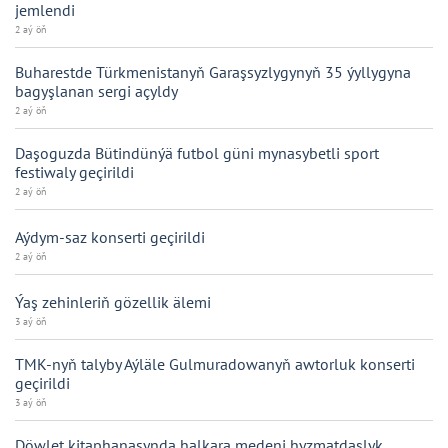
jemlendi
2 aý öň
Buharestde Türkmenistanyň Garaşsyzlygynyň 35 ýyllygyna
bagyşlanan sergi açyldy
2 aý öň
Daşoguzda Bütindünýä futbol güni mynasybetli sport
festiwaly geçirildi
2 aý öň
Aýdym-saz konserti geçirildi
2 aý öň
Ýaş zehinleriň gözellik älemi
3 aý öň
TMK-nyň talyby Aýläle Gulmuradowanyň awtorluk konserti
geçirildi
3 aý öň
Döwlet kitaphanasynda halkara medeni hyzmatdaşlyk