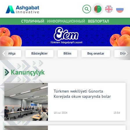
СТОЛИЧНЫЙ
ИНФОРМАЦИОННЫЙ
ВЕБПОРТАЛ
Afişa
Bäsleşikler
Bilim
Boş orunlar
Dünýä
Kanunçylyk
Türkmen wekiliýeti Günorta
Koreýada okuw saparynda bolar
18 Jul 2024
13:54