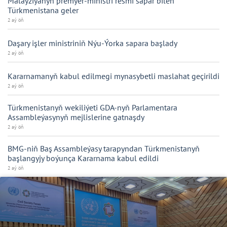
Malaýziýanyň premýer-ministri resmi sapar bilen
Türkmenistana geler
2 aý öň
Daşary işler ministriniň Nýu-Ýorka sapara başlady
2 aý öň
Kararnamanyň kabul edilmegi mynasybetli maslahat geçirildi
2 aý öň
Türkmenistanyň wekiliýeti GDA-nyň Parlamentara
Assambleýasynyň mejlislerine gatnaşdy
2 aý öň
BMG-niň Baş Assambleýasy tarapyndan Türkmenistanyň
başlangyjy boýunça Kararnama kabul edildi
2 aý öň