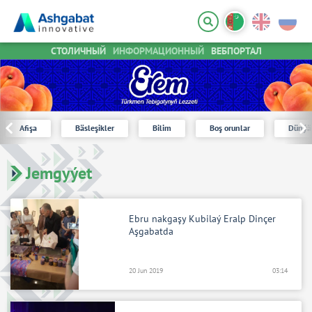
СТОЛИЧНЫЙ
ИНФОРМАЦИОННЫЙ
ВЕБПОРТАЛ
Afişa
Bäsleşikler
Bilim
Boş orunlar
Dünýä
Jemgyýet
Ebru nakgaşy Kubilaý Eralp Dinçer
Aşgabatda
20 Jun 2019
03:14