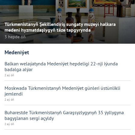
Türkmenistanyň Şekillendiriş sungaty muzeýi halkara
medeni hyzmatdaşlygyň täze tapgyrynda
3 hepde öň
Medeniýet
Balkan welaýatynda Medeniýet hepdeligi 22-nji iýunda
badalga alýar
2 aý öň
Moskwada Türkmenistanyň Medeniýet günleri üstünlikli
jemlendi
2 aý öň
Buharestde Türkmenistanyň Garaşsyzlygynyň 35 ýyllygyna
bagyşlanan sergi açyldy
2 aý öň