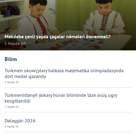
Mekdebe çenli ýaşda çagalar nämeleri öwrenmeli?
1 hepde öň
Bilim
Türkmen okuwçylary halkara matematika olimpiadasynda
dört medal gazandy
2 hepde öň
Türkmenistanyň ýokary hünär biliminde täze ösüş ugry
kesgitlenildi
2 hepde öň
Dalaşgär-2026
4 hepde öň