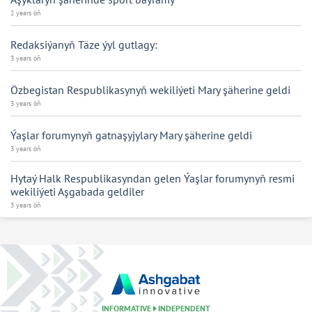
2 years öň
Redaksiýanyň Täze ýyl gutlagy:
3 years öň
Özbegistan Respublikasynyň wekiliýeti Mary şäherine geldi
3 years öň
Ýaşlar forumynyň gatnaşyjylary Mary şäherine geldi
3 years öň
Hytaý Halk Respublikasyndan gelen Ýaşlar forumynyň resmi
wekiliýeti Aşgabada geldiler
3 years öň
INFORMATIVE
INDEPENDENT