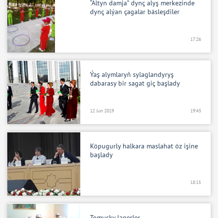
“Altyn damja” dynç alyş merkezinde
dynç alýan çagalar bäsleşdiler
17:26
Ýaş alymlaryň sylaglandyryş
dabarasy bir sagat giç başlady
12 Jun 2019
19:43
Köpugurly halkara maslahat öz işine
başlady
18:15
Tomusky lagerler