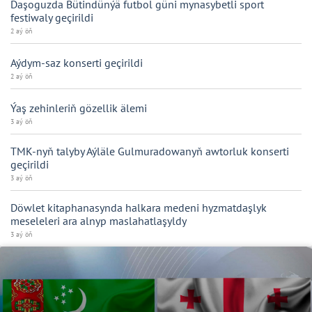
Daşoguzda Bütindünýä futbol güni mynasybetli sport
festiwaly geçirildi
2 aý öň
Aýdym-saz konserti geçirildi
2 aý öň
Ýaş zehinleriň gözellik älemi
3 aý öň
TMK-nyň talyby Aýläle Gulmuradowanyň awtorluk konserti
geçirildi
3 aý öň
Döwlet kitaphanasynda halkara medeni hyzmatdaşlyk
meseleleri ara alnyp maslahatlaşyldy
3 aý öň