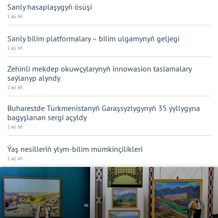
Sanly hasaplaşygyň ösüşi
1 aý öň
Sanly bilim platformalary – bilim ulgamynyň geljegi
2 aý öň
Zehinli mekdep okuwçylarynyň innowasion taslamalary
saýlanyp alyndy
2 aý öň
Buharestde Türkmenistanyň Garaşsyzlygynyň 35 ýyllygyna
bagyşlanan sergi açyldy
2 aý öň
Ýaş nesilleriň ylym-bilim mümkinçilikleri
2 aý öň