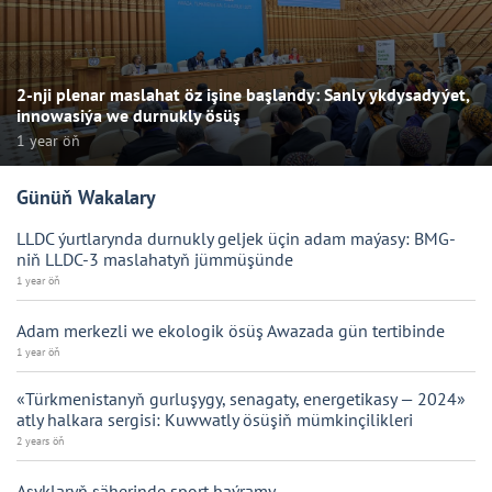
2-nji plenar maslahat öz işine başlandy: Sanly ykdysadyýet,
innowasiýa we durnukly ösüş
1 year öň
Günüň Wakalary
LLDC ýurtlarynda durnukly geljek üçin adam maýasy: BMG-
niň LLDC-3 maslahatyň jümmüşünde
1 year öň
Adam merkezli we ekologik ösüş Awazada gün tertibinde
1 year öň
«Türkmenistanyň gurluşygy, senagaty, energetikasy — 2024»
atly halkara sergisi: Kuwwatly ösüşiň mümkinçilikleri
2 years öň
Aşyklaryň şäherinde sport baýramy