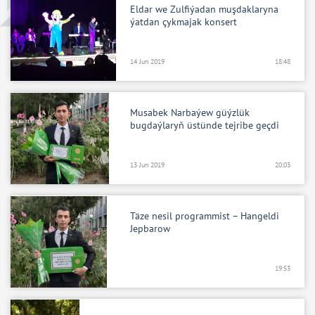
Eldar we Zulfiýadan muşdaklaryna
ýatdan çykmajak konsert
14 Jun 2019
18:48
Musabek Narbaýew güýzlük
bugdaýlaryň üstünde tejribe geçdi
13 Jun 2019
20:03
Täze nesil programmist – Hangeldi
Jepbarow
19:53