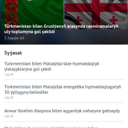
Türkmenistan bilen Gruziýanyň arasynda resminamalaryň
uly toplumyna gol çekildi
3 hepde öň
Syýasat
Türkmenistan bilen Malaýziýa täze hyzmatdaşlyk
ylalaşyklaryna gol çekdi
2 aý öň
Türkmenistan bilen Malaýziýa energetika hyzmatdaşlygynyň
30 ýyllygyny bellediler
2 aý öň
Anwar Ibrahim diaspora bilen agşamlyk naharyna gatnaşdy
2 aý öň