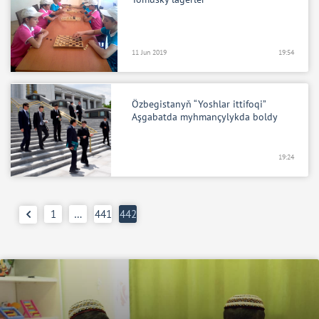
11 Jun 2019
19:54
Özbegistanyň “Yoshlar ittifoqi”
Aşgabatda myhmançylykda boldy
19:24
1
…
441
442