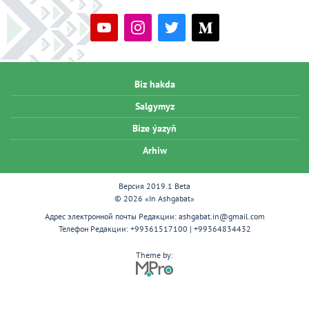
Biz hakda
Salgymyz
Bize ýazyň
Arhiw
Версия 2019.1 Beta
© 2026 «In Ashgabat»
Адрес электронной почты Редакции:
ashgabat.in@gmail.com
Телефон Редакции:
+99361517100 | +99364834432
Theme by: