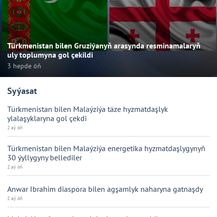
Türkmenistan bilen Gruziýanyň arasynda resminamalaryň
uly toplumyna gol çekildi
3 hepde öň
Syýasat
Türkmenistan bilen Malaýziýa täze hyzmatdaşlyk
ylalaşyklaryna gol çekdi
2 aý öň
Türkmenistan bilen Malaýziýa energetika hyzmatdaşlygynyň
30 ýyllygyny bellediler
2 aý öň
Anwar Ibrahim diaspora bilen agşamlyk naharyna gatnaşdy
2 aý öň