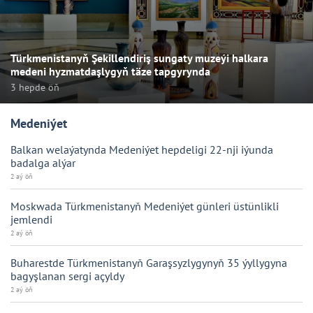
Türkmenistanyň Şekillendiriş sungaty muzeýi halkara
medeni hyzmatdaşlygyň täze tapgyrynda
3 hepde öň
Medeniýet
Balkan welaýatynda Medeniýet hepdeligi 22-nji iýunda
badalga alýar
2 aý öň
Moskwada Türkmenistanyň Medeniýet günleri üstünlikli
jemlendi
2 aý öň
Buharestde Türkmenistanyň Garaşsyzlygynyň 35 ýyllygyna
bagyşlanan sergi açyldy
2 aý öň