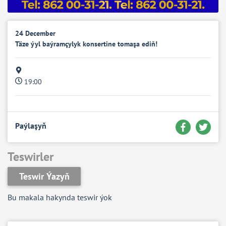
24 December
Täze ýyl baýramçylyk konsertine tomaşa ediň!
19:00
Paýlaşyň
Teswirler
Teswir Ýazyň
Bu makala hakynda teswir ýok