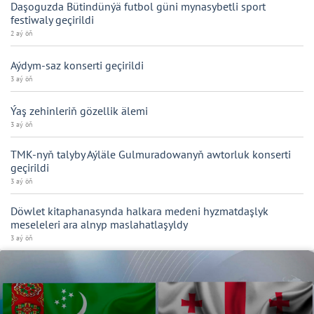
Daşoguzda Bütindünýä futbol güni mynasybetli sport
festiwaly geçirildi
2 aý öň
Aýdym-saz konserti geçirildi
3 aý öň
Ýaş zehinleriň gözellik älemi
3 aý öň
TMK-nyň talyby Aýläle Gulmuradowanyň awtorluk konserti
geçirildi
3 aý öň
Döwlet kitaphanasynda halkara medeni hyzmatdaşlyk
meseleleri ara alnyp maslahatlaşyldy
3 aý öň