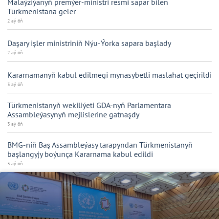
Malaýziýanyň premýer-ministri resmi sapar bilen
Türkmenistana geler
2 aý öň
Daşary işler ministriniň Nýu-Ýorka sapara başlady
2 aý öň
Kararnamanyň kabul edilmegi mynasybetli maslahat geçirildi
3 aý öň
Türkmenistanyň wekiliýeti GDA-nyň Parlamentara
Assambleýasynyň mejlislerine gatnaşdy
3 aý öň
BMG-niň Baş Assambleýasy tarapyndan Türkmenistanyň
başlangyjy boýunça Kararnama kabul edildi
3 aý öň