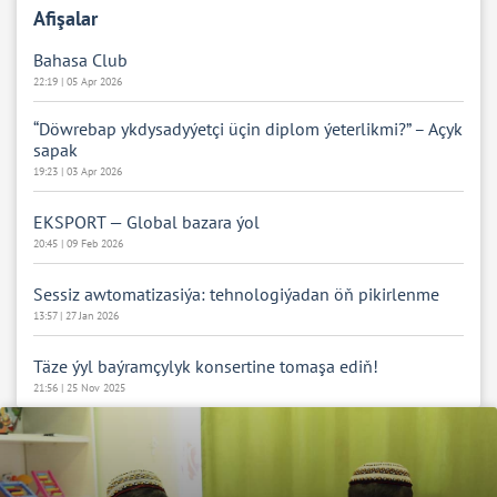
Afişalar
Bahasa Club
22:19 | 05 Apr 2026
“Döwrebap ykdysadyýetçi üçin diplom ýeterlikmi?” – Açyk
sapak
19:23 | 03 Apr 2026
EKSPORT — Global bazara ýol
20:45 | 09 Feb 2026
Sessiz awtomatizasiýa: tehnologiýadan öň pikirlenme
13:57 | 27 Jan 2026
Täze ýyl baýramçylyk konsertine tomaşa ediň!
21:56 | 25 Nov 2025