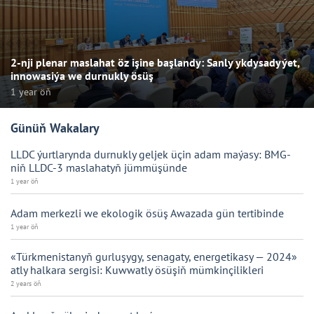
2-nji plenar maslahat öz işine başlandy: Sanly ykdysadyýet,
innowasiýa we durnukly ösüş
1 year öň
Günüň Wakalary
LLDC ýurtlarynda durnukly geljek üçin adam maýasy: BMG-
niň LLDC-3 maslahatyň jümmüşünde
1 year öň
Adam merkezli we ekologik ösüş Awazada gün tertibinde
1 year öň
«Türkmenistanyň gurluşygy, senagaty, energetikasy — 2024»
atly halkara sergisi: Kuwwatly ösüşiň mümkinçilikleri
2 years öň