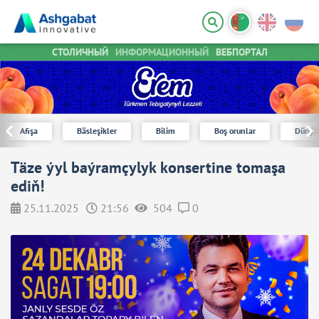
СТОЛИЧНЫЙ
ИНФОРМАЦИОННЫЙ
ВЕБПОРТАЛ
Afişa
Bäsleşikler
Bilim
Boş orunlar
Dünýä
Täze ýyl baýramçylyk konsertine tomaşa
ediň!
25.11.2025
21:56
504
0