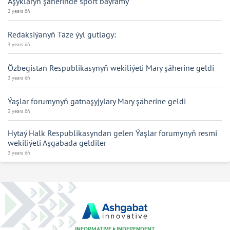
Aşyklaryň şäherinde sport baýramy
2 years öň
Redaksiýanyň Täze ýyl gutlagy:
3 years öň
Özbegistan Respublikasynyň wekiliýeti Mary şäherine geldi
3 years öň
Ýaşlar forumynyň gatnaşyjylary Mary şäherine geldi
3 years öň
Hytaý Halk Respublikasyndan gelen Ýaşlar forumynyň resmi
wekiliýeti Aşgabada geldiler
3 years öň
INFORMATIVE
INDEPENDENT