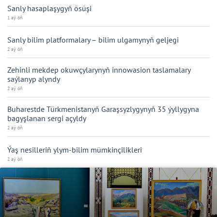
Sanly hasaplaşygyň ösüşi
1 aý öň
Sanly bilim platformalary – bilim ulgamynyň geljegi
2 aý öň
Zehinli mekdep okuwçylarynyň innowasion taslamalary
saýlanyp alyndy
2 aý öň
Buharestde Türkmenistanyň Garaşsyzlygynyň 35 ýyllygyna
bagyşlanan sergi açyldy
2 aý öň
Ýaş nesilleriň ylym-bilim mümkinçilikleri
2 aý öň