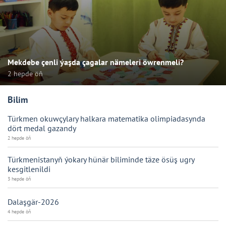
Mekdebe çenli ýaşda çagalar nämeleri öwrenmeli?
2 hepde öň
Bilim
Türkmen okuwçylary halkara matematika olimpiadasynda
dört medal gazandy
2 hepde öň
Türkmenistanyň ýokary hünär biliminde täze ösüş ugry
kesgitlenildi
3 hepde öň
Dalaşgär-2026
4 hepde öň