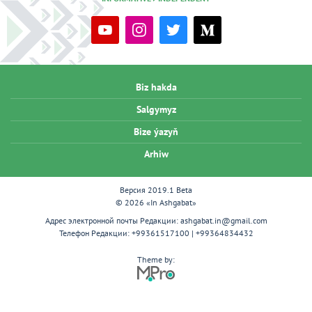
Biz hakda
Salgymyz
Bize ýazyň
Arhiw
Версия 2019.1 Beta
© 2026 «In Ashgabat»
Адрес электронной почты Редакции:
ashgabat.in@gmail.com
Телефон Редакции:
+99361517100 | +99364834432
Theme by: