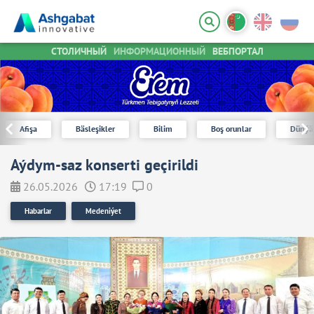
СТОЛИЧНЫЙ
ИНФОРМАЦИОННЫЙ
ВЕБПОРТАЛ
Afişa
Bäsleşikler
Bilim
Boş orunlar
Dünýä
Aýdym-saz konserti geçirildi
26.05.2026
17:19
0
Habarlar
Medeniýet