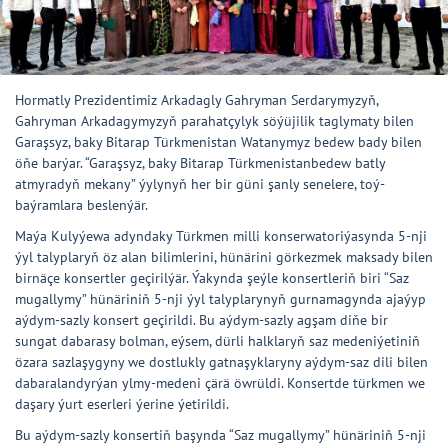
Hormatly Prezidentimiz Arkadagly Gahryman Serdarymyzyň,
Gahryman Arkadagymyzyň parahatçylyk söýüjilik taglymaty bilen
Garaşsyz, baky Bitarap Türkmenistan Watanymyz bedew bady bilen
öňe barýar. “Garaşsyz, baky Bitarap Türkmenistanbedew batly
atmyradyň mekany” ýylynyň her bir güni şanly senelere, toý-
baýramlara beslenýär.
Maýa Kulyýewa adyndaky Türkmen milli konserwatoriýasynda 5-nji
ýyl talyplaryň öz alan bilimlerini, hünärini görkezmek maksady bilen
birnäçe konsertler geçirilýär. Ýakynda şeýle konsertleriň biri “Saz
mugallymy” hünäriniň 5-nji ýyl talyplarynyň gurnamagynda ajaýyp
aýdym-sazly konsert geçirildi. Bu aýdym-sazly agşam diňe bir
sungat dabarasy bolman, eýsem, dürli halklaryň saz medeniýetiniň
özara sazlaşygyny we dostlukly gatnaşyklaryny aýdym-saz dili bilen
dabaralandyrýan ylmy-medeni çärä öwrüldi. Konsertde türkmen we
daşary ýurt eserleri ýerine ýetirildi.
Bu aýdym-sazly konsertiň başynda “Saz mugallymy” hünäriniň 5-nji