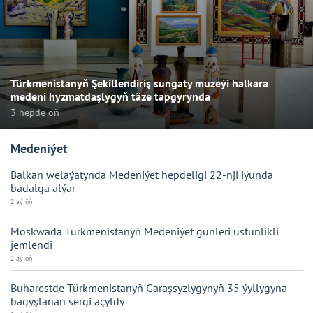
Türkmenistanyň Şekillendiriş sungaty muzeýi halkara
medeni hyzmatdaşlygyň täze tapgyrynda
3 hepde öň
Medeniýet
Balkan welaýatynda Medeniýet hepdeligi 22-nji iýunda
badalga alýar
2 aý öň
Moskwada Türkmenistanyň Medeniýet günleri üstünlikli
jemlendi
2 aý öň
Buharestde Türkmenistanyň Garaşsyzlygynyň 35 ýyllygyna
bagyşlanan sergi açyldy