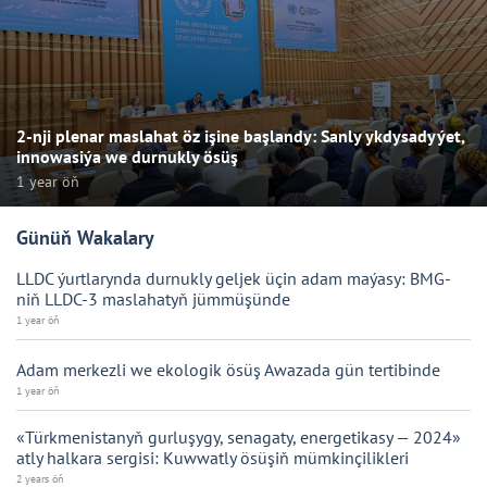
2-nji plenar maslahat öz işine başlandy: Sanly ykdysadyýet,
innowasiýa we durnukly ösüş
1 year öň
Günüň Wakalary
LLDC ýurtlarynda durnukly geljek üçin adam maýasy: BMG-
niň LLDC-3 maslahatyň jümmüşünde
1 year öň
Adam merkezli we ekologik ösüş Awazada gün tertibinde
1 year öň
«Türkmenistanyň gurluşygy, senagaty, energetikasy — 2024»
atly halkara sergisi: Kuwwatly ösüşiň mümkinçilikleri
2 years öň