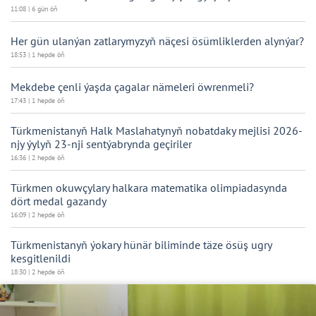
11:08 | 6 gün öň
Her gün ulanýan zatlarymyzyň näçesi ösümliklerden alynýar?
18:53 | 1 hepde öň
Mekdebe çenli ýaşda çagalar nämeleri öwrenmeli?
17:43 | 1 hepde öň
Türkmenistanyň Halk Maslahatynyň nobatdaky mejlisi 2026-
njy ýylyň 23-nji sentýabrynda geçiriler
16:36 | 2 hepde öň
Türkmen okuwçylary halkara matematika olimpiadasynda
dört medal gazandy
16:09 | 2 hepde öň
Türkmenistanyň ýokary hünär biliminde täze ösüş ugry
kesgitlenildi
18:30 | 2 hepde öň