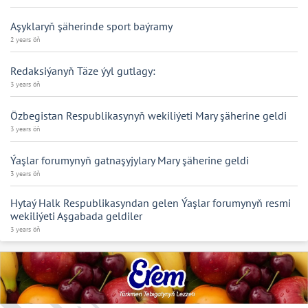
Aşyklaryň şäherinde sport baýramy
2 years öň
Redaksiýanyň Täze ýyl gutlagy:
3 years öň
Özbegistan Respublikasynyň wekiliýeti Mary şäherine geldi
3 years öň
Ýaşlar forumynyň gatnaşyjylary Mary şäherine geldi
3 years öň
Hytaý Halk Respublikasyndan gelen Ýaşlar forumynyň resmi
wekiliýeti Aşgabada geldiler
3 years öň