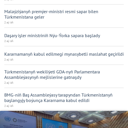
Malaýziýanyň premýer-ministri resmi sapar bilen
Türkmenistana geler
2 aý öň
Daşary işler ministriniň Nýu-Ýorka sapara başlady
2 aý öň
Kararnamanyň kabul edilmegi mynasybetli maslahat geçirildi
2 aý öň
Türkmenistanyň wekiliýeti GDA-nyň Parlamentara
Assambleýasynyň mejlislerine gatnaşdy
2 aý öň
BMG-niň Baş Assambleýasy tarapyndan Türkmenistanyň
başlangyjy boýunça Kararnama kabul edildi
2 aý öň