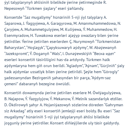
ýyl talyplarynyň ählisiniň bilelikde ýerine ýetirmeginde R.
Nepesowyň “Türkmen ýaşlary” eseri ýaňlandy.
Konsertde “Saz mugallymy” hünäriniň 5-nji ýyl talyplary A.
Saparowa, J. Ýagşyýewa, A. Garagyrowa, M. Amanmuhammedowa, N.
Çaryýew, A. Muhammetgulyýew, M. Kuliýewa, Ý. Muhammedow, H.
Esenmyradow, H. Tuwakowa eserleri ajaýyp owazlary bilen ýerine
ýetirdiler. Ýerine ýetirilen eserlerden Ç. Nurymowyň “Türkmenistan
Baharystan”, “Hoşlaşyk”, “Çapyksuwaryň aýdymy”, W. Abaýewanyň
“Jazekspromt”, Ý. Doganyň “Wals”, I. Dunaýewskiýiň “Весна идет”
eserleri konsertiň täsirliligini has-da artdyrdy. Türkmen halk
aýdymlaryna hem giň orun berildi. “Agladym”, “Aýnam”, “Gürjiniň” ýaly
halk aýdymlar ussatlyk bilen ýerine ýetirildi. Şeýle hem “Görogly”
şadessanyndan Bezirgeniň şahasyndan bir parça, “Aýdym-saz
çemeni” dabaranyň bezegine öwrüldi.
Konsertiň dowamynda ýerine ýetirilen eserlere M. Öwlýagulyýewa,
B. Najapow, Ý. Ýazgylyjow, Ý. Mekanow, Ý. Melnik sazandarlyk etdiler.
D. Ökdirowyň şahyr A. Hojaniýazowyň sözlerine döreden “Gahryman
siz Arkadag” atly eseri konsertiň jemleýji eseri boldy. Bu eseri “Saz
mugallymy” hünäriniň 5-nji ýyl talyplarynyň ählisi bilelikde
joşgunly ýerine ýetirdiler. Konsert diňleýjilerde uly täsir galdyrdy.