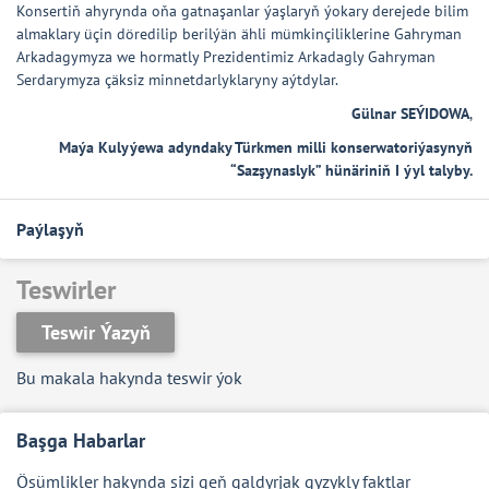
Konsertiň ahyrynda oňa gatnaşanlar ýaşlaryň ýokary derejede bilim
almaklary üçin döredilip berilýän ähli mümkinçiliklerine Gahryman
Arkadagymyza we hormatly Prezidentimiz Arkadagly Gahryman
Serdarymyza çäksiz minnetdarlyklaryny aýtdylar.
Gülnar SEÝIDOWA
,
Maýa Kulyýewa adyndaky Türkmen milli konserwatoriýasynyň
“Sazşynaslyk” hünäriniň I ýyl talyby.
Paýlaşyň
Teswirler
Teswir Ýazyň
Bu makala hakynda teswir ýok
Başga Habarlar
Ösümlikler hakynda sizi geň galdyrjak gyzykly faktlar