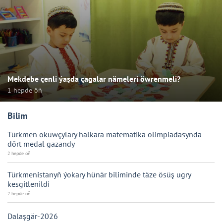
Mekdebe çenli ýaşda çagalar nämeleri öwrenmeli?
1 hepde öň
Bilim
Türkmen okuwçylary halkara matematika olimpiadasynda
dört medal gazandy
2 hepde öň
Türkmenistanyň ýokary hünär biliminde täze ösüş ugry
kesgitlenildi
2 hepde öň
Dalaşgär-2026