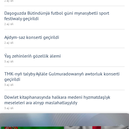
2 aý öň
Daşoguzda Bütindünýä futbol güni mynasybetli sport
festiwaly geçirildi
2 aý öň
Aýdym-saz konserti geçirildi
2 aý öň
Ýaş zehinleriň gözellik älemi
3 aý öň
TMK-nyň talyby Aýläle Gulmuradowanyň awtorluk konserti
geçirildi
3 aý öň
Döwlet kitaphanasynda halkara medeni hyzmatdaşlyk
meseleleri ara alnyp maslahatlaşyldy
3 aý öň