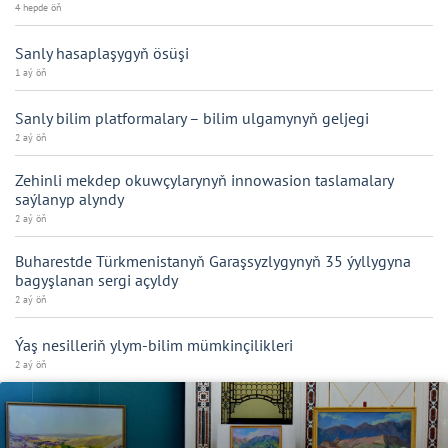
4 hepde öň
Sanly hasaplaşygyň ösüşi
1 aý öň
Sanly bilim platformalary – bilim ulgamynyň geljegi
2 aý öň
Zehinli mekdep okuwçylarynyň innowasion taslamalary
saýlanyp alyndy
2 aý öň
Buharestde Türkmenistanyň Garaşsyzlygynyň 35 ýyllygyna
bagyşlanan sergi açyldy
2 aý öň
Ýaş nesilleriň ylym-bilim mümkinçilikleri
2 aý öň