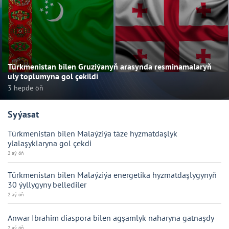
Türkmenistan bilen Gruziýanyň arasynda resminamalaryň
uly toplumyna gol çekildi
3 hepde öň
Syýasat
Türkmenistan bilen Malaýziýa täze hyzmatdaşlyk
ylalaşyklaryna gol çekdi
2 aý öň
Türkmenistan bilen Malaýziýa energetika hyzmatdaşlygynyň
30 ýyllygyny bellediler
2 aý öň
Anwar Ibrahim diaspora bilen agşamlyk naharyna gatnaşdy
2 aý öň