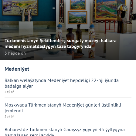
Türkmenistanyň Şekillendiriş sungaty muzeýi halkara
medeni hyzmatdaşlygyň täze tapgyrynda
3 hepde öň
Medeniýet
Balkan welaýatynda Medeniýet hepdeligi 22-nji iýunda
badalga alýar
2 aý öň
Moskwada Türkmenistanyň Medeniýet günleri üstünlikli
jemlendi
2 aý öň
Buharestde Türkmenistanyň Garaşsyzlygynyň 35 ýyllygyna
bagyşlanan sergi açyldy