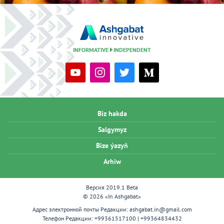
INFORMATIVE
INDEPENDENT
Biz hakda
Salgymyz
Bize ýazyň
Arhiw
Версия 2019.1 Beta
© 2026 «In Ashgabat»
Адрес электронной почты Редакции:
ashgabat.in@gmail.com
Телефон Редакции:
+99361517100 | +99364834432