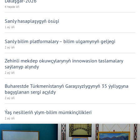
Dalaşgär-2026
4 hepde öň
Sanly hasaplaşygyň ösüşi
1 aý öň
Sanly bilim platformalary – bilim ulgamynyň geljegi
2 aý öň
Zehinli mekdep okuwçylarynyň innowasion taslamalary
saýlanyp alyndy
2 aý öň
Buharestde Türkmenistanyň Garaşsyzlygynyň 35 ýyllygyna
bagyşlanan sergi açyldy
2 aý öň
Ýaş nesilleriň ylym-bilim mümkinçilikleri
2 aý öň