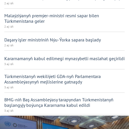
2 aý öň
Malaýziýanyň premýer-ministri resmi sapar bilen
Türkmenistana geler
2 aý öň
Daşary işler ministriniň Nýu-Ýorka sapara başlady
2 aý öň
Kararnamanyň kabul edilmegi mynasybetli maslahat geçirildi
3 aý öň
Türkmenistanyň wekiliýeti GDA-nyň Parlamentara
Assambleýasynyň mejlislerine gatnaşdy
3 aý öň
BMG-niň Baş Assambleýasy tarapyndan Türkmenistanyň
başlangyjy boýunça Kararnama kabul edildi
3 aý öň