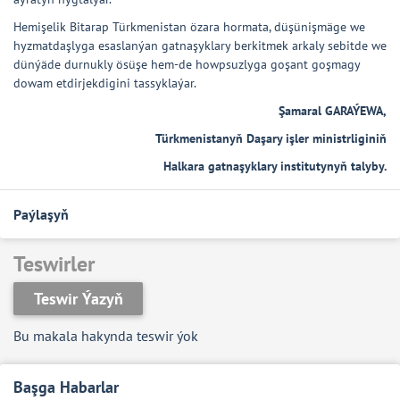
Hemişelik Bitarap Türkmenistan özara hormata, düşünişmäge we
hyzmatdaşlyga esaslanýan gatnaşyklary berkitmek arkaly sebitde we
dünýäde durnukly ösüşe hem-de howpsuzlyga goşant goşmagy
dowam etdirjekdigini tassyklaýar.
Şamaral GARAÝEWA,
Türkmenistanyň Daşary işler ministrliginiň
Halkara gatnaşyklary institutynyň talyby.
Paýlaşyň
Teswirler
Teswir Ýazyň
Bu makala hakynda teswir ýok
Başga Habarlar