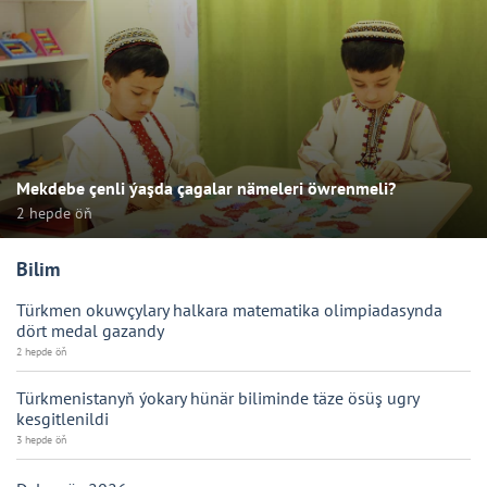
Mekdebe çenli ýaşda çagalar nämeleri öwrenmeli?
2 hepde öň
Bilim
Türkmen okuwçylary halkara matematika olimpiadasynda
dört medal gazandy
2 hepde öň
Türkmenistanyň ýokary hünär biliminde täze ösüş ugry
kesgitlenildi
3 hepde öň