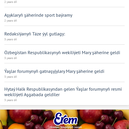
2 years öň
Aşyklaryň şäherinde sport baýramy
2 years öň
Redaksiýanyň Täze ýyl gutlagy:
3 years öň
Özbegistan Respublikasynyň wekiliýeti Mary şäherine geldi
3 years öň
Ýaşlar forumynyň gatnaşyjylary Mary şäherine geldi
3 years öň
Hytaý Halk Respublikasyndan gelen Ýaşlar forumynyň resmi
wekiliýeti Aşgabada geldiler
3 years öň