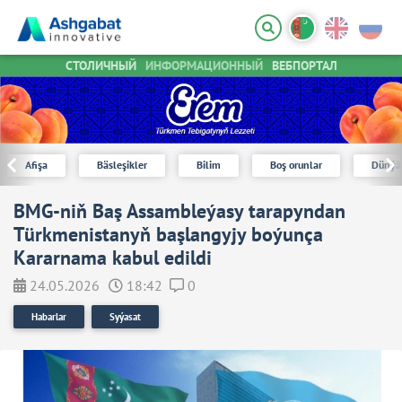
СТОЛИЧНЫЙ
ИНФОРМАЦИОННЫЙ
ВЕБПОРТАЛ
Afişa
Bäsleşikler
Bilim
Boş orunlar
Dünýä
BMG-niň Baş Assambleýasy tarapyndan
Türkmenistanyň başlangyjy boýunça
Kararnama kabul edildi
24.05.2026
18:42
0
Habarlar
Syýasat