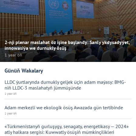
2-nji plenar maslahat öz işine başlandy: Sanly ykdysadyýet,
innowasiýa we durnukly ösüş
1 year öň
Günüň Wakalary
LLDC ýurtlarynda durnukly geljek üçin adam maýasy: BMG-
niň LLDC-3 maslahatyň jümmüşünde
1 year öň
Adam merkezli we ekologik ösüş Awazada gün tertibinde
1 year öň
«Türkmenistanyň gurluşygy, senagaty, energetikasy — 2024»
atly halkara sergisi: Kuwwatly ösüşiň mümkinçilikleri