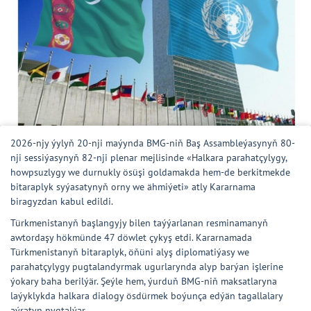
2026-njy ýylyň 20-nji maýynda BMG-niň Baş Assambleýasynyň 80-
nji sessiýasynyň 82-nji plenar mejlisinde «Halkara parahatçylygy,
howpsuzlygy we durnukly ösüşi goldamakda hem-de berkitmekde
bitaraplyk syýasatynyň orny we ähmiýeti» atly Kararnama
biragyzdan kabul edildi.
Türkmenistanyň başlangyjy bilen taýýarlanan resminamanyň
awtordaşy hökmünde 47 döwlet çykyş etdi. Kararnamada
Türkmenistanyň bitaraplyk, öňüni alyş diplomatiýasy we
parahatçylygy pugtalandyrmak ugurlarynda alyp barýan işlerine
ýokary baha berilýär. Şeýle hem, ýurduň BMG-niň maksatlaryna
laýyklykda halkara dialogy ösdürmek boýunça edýän tagallalary
aýratyn nygtalýar.