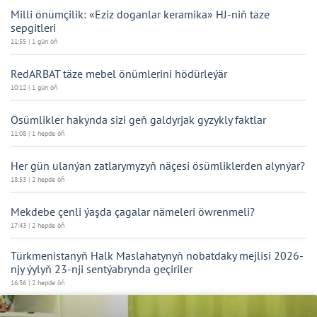
Milli önümçilik: «Eziz doganlar keramika» HJ-niň täze
sepgitleri
11:55 | 1 gün öň
RedARBAT täze mebel önümlerini hödürleýär
10:12 | 1 gün öň
Ösümlikler hakynda sizi geň galdyrjak gyzykly faktlar
11:08 | 1 hepde öň
Her gün ulanýan zatlarymyzyň näçesi ösümliklerden alynýar?
18:53 | 2 hepde öň
Mekdebe çenli ýaşda çagalar nämeleri öwrenmeli?
17:43 | 2 hepde öň
Türkmenistanyň Halk Maslahatynyň nobatdaky mejlisi 2026-
njy ýylyň 23-nji sentýabrynda geçiriler
16:36 | 2 hepde öň