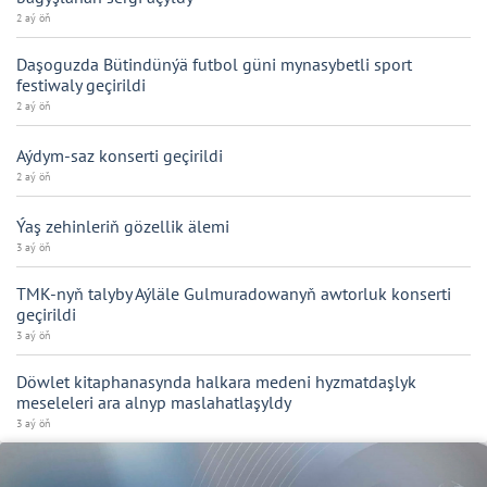
2 aý öň
Daşoguzda Bütindünýä futbol güni mynasybetli sport
festiwaly geçirildi
2 aý öň
Aýdym-saz konserti geçirildi
2 aý öň
Ýaş zehinleriň gözellik älemi
3 aý öň
TMK-nyň talyby Aýläle Gulmuradowanyň awtorluk konserti
geçirildi
3 aý öň
Döwlet kitaphanasynda halkara medeni hyzmatdaşlyk
meseleleri ara alnyp maslahatlaşyldy
3 aý öň