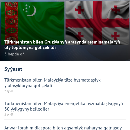
Türkmenistan bilen Gruziýanyň arasynda resminamalaryň
uly toplumyna gol çekildi
3 hepde öň
Syýasat
Türkmenistan bilen Malaýziýa täze hyzmatdaşlyk
ylalaşyklaryna gol çekdi
2 aý öň
Türkmenistan bilen Malaýziýa energetika hyzmatdaşlygynyň
30 ýyllygyny bellediler
2 aý öň
Anwar Ibrahim diaspora bilen agşamlyk naharyna gatnaşdy