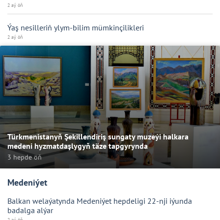
2 aý öň
Ýaş nesilleriň ylym-bilim mümkinçilikleri
2 aý öň
Türkmenistanyň Şekillendiriş sungaty muzeýi halkara
medeni hyzmatdaşlygyň täze tapgyrynda
3 hepde öň
Medeniýet
Balkan welaýatynda Medeniýet hepdeligi 22-nji iýunda
badalga alýar
2 aý öň