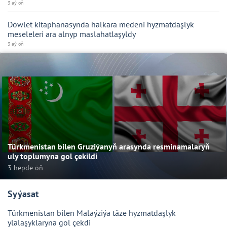
3 aý öň
Döwlet kitaphanasynda halkara medeni hyzmatdaşlyk
meseleleri ara alnyp maslahatlaşyldy
3 aý öň
Türkmenistan bilen Gruziýanyň arasynda resminamalaryň
uly toplumyna gol çekildi
3 hepde öň
Syýasat
Türkmenistan bilen Malaýziýa täze hyzmatdaşlyk
ylalaşyklaryna gol çekdi