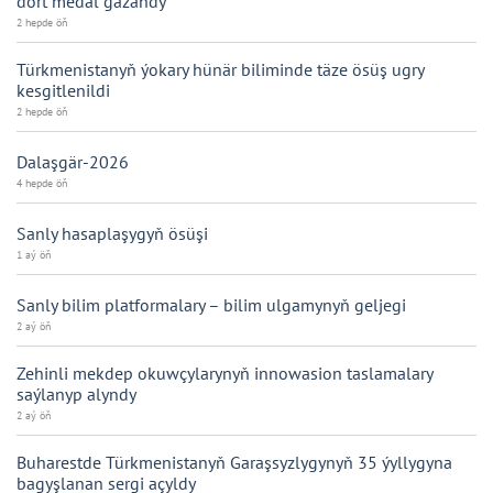
dört medal gazandy
2 hepde öň
Türkmenistanyň ýokary hünär biliminde täze ösüş ugry
kesgitlenildi
2 hepde öň
Dalaşgär-2026
4 hepde öň
Sanly hasaplaşygyň ösüşi
1 aý öň
Sanly bilim platformalary – bilim ulgamynyň geljegi
2 aý öň
Zehinli mekdep okuwçylarynyň innowasion taslamalary
saýlanyp alyndy
2 aý öň
Buharestde Türkmenistanyň Garaşsyzlygynyň 35 ýyllygyna
bagyşlanan sergi açyldy