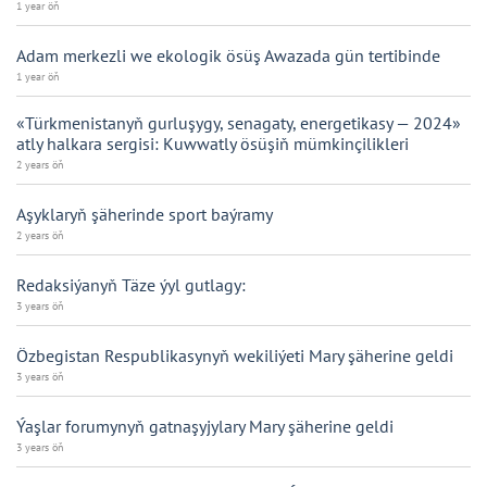
1 year öň
Adam merkezli we ekologik ösüş Awazada gün tertibinde
1 year öň
«Türkmenistanyň gurluşygy, senagaty, energetikasy — 2024»
atly halkara sergisi: Kuwwatly ösüşiň mümkinçilikleri
2 years öň
Aşyklaryň şäherinde sport baýramy
2 years öň
Redaksiýanyň Täze ýyl gutlagy:
3 years öň
Özbegistan Respublikasynyň wekiliýeti Mary şäherine geldi
3 years öň
Ýaşlar forumynyň gatnaşyjylary Mary şäherine geldi
3 years öň