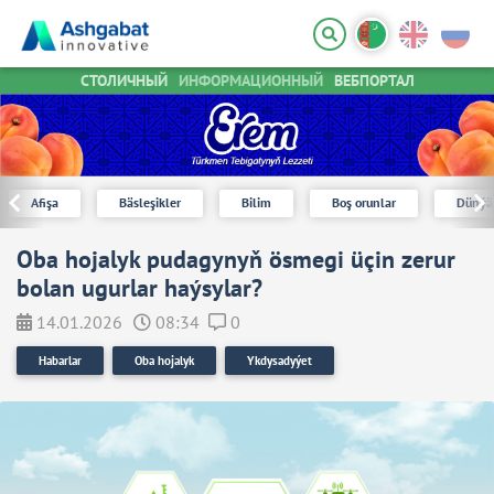
СТОЛИЧНЫЙ
ИНФОРМАЦИОННЫЙ
ВЕБПОРТАЛ
Afişa
Bäsleşikler
Bilim
Boş orunlar
Dünýä
Oba hojalyk pudagynyň ösmegi üçin zerur
bolan ugurlar haýsylar?
14.01.2026
08:34
0
Habarlar
Oba hojalyk
Ykdysadyýet