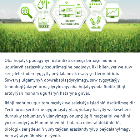
Oba hojalyk pudagynyň üstünlikli ösmegi birnäçe möhüm
ugurlaryň sazlaşykly ösdürilmegine baglydyr. Ilki bilen, ýer we suw
serişdelerinden tygşytly peýdalanmak esasy şertleriň biridir.
Suwaryş ulgamynyň döwrebaplaşdyrylmagy, suw tygşytlaýjy
tehnologiýalaryň ornaşdyrylmagy oba hojalygynda öndürijiligi
artdyrýan möhüm ugurlaryň hataryna girýär.
Ikinji möhüm ugur tohumçylyk we seleksiýa işleriniň ösdürilmegidir.
Ýerli howa şertlerine uýgunlaşdyrylan, ýokary hasylly we kesellere
durnukly tohumlaryň ulanylmagy önümçiligiň möçberini we hilini
ýokarlandyrýar. Munuň bilen bir hatarda mineral dökünleriň,
biologik serişdeleriň ylmy taýdan esaslandyrylyp peýdalanylmagy
hem aýratyn ähmiýete eýedir.