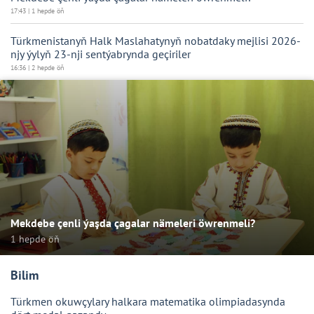
17:43 | 1 hepde öň
Türkmenistanyň Halk Maslahatynyň nobatdaky mejlisi 2026-
njy ýylyň 23-nji sentýabrynda geçiriler
16:36 | 2 hepde öň
Mekdebe çenli ýaşda çagalar nämeleri öwrenmeli?
1 hepde öň
Bilim
Türkmen okuwçylary halkara matematika olimpiadasynda