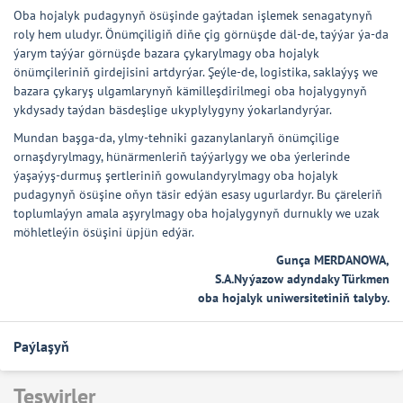
Oba hojalyk pudagynyň ösüşinde gaýtadan işlemek senagatynyň
roly hem uludyr. Önümçiligiň diňe çig görnüşde däl-de, taýýar ýa-da
ýarym taýýar görnüşde bazara çykarylmagy oba hojalyk
önümçileriniň girdejisini artdyrýar. Şeýle-de, logistika, saklaýyş we
bazara çykaryş ulgamlarynyň kämilleşdirilmegi oba hojalygynyň
ykdysady taýdan bäsdeşlige ukyplylygyny ýokarlandyrýar.
Mundan başga-da, ylmy-tehniki gazanylanlaryň önümçilige
ornaşdyrylmagy, hünärmenleriň taýýarlygy we oba ýerlerinde
ýaşaýyş-durmuş şertleriniň gowulandyrylmagy oba hojalyk
pudagynyň ösüşine oňyn täsir edýän esasy ugurlardyr. Bu çäreleriň
toplumlaýyn amala aşyrylmagy oba hojalygynyň durnukly we uzak
möhletleýin ösüşini üpjün edýär.
Gunça MERDANOWA,
S.A.Nyýazow adyndaky Türkmen
oba hojalyk uniwersitetiniň talyby.
Paýlaşyň
Teswirler