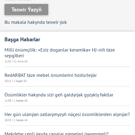
Teswir Ýazyň
Bu makala hakynda teswir ýok
Başga Habarlar
Milli önümçilik: «Eziz doganlar keramika» HJ-niň täze
sepgitleri
11:55 | 11 mins öň
RedARBAT täze mebel önümlerini hödürleýär
10:12 | 2 sagat öň
Ösümlikler hakynda sizi geň galdyrjak gyzykly faktlar
11:08 | 1 hepde öň
Her gün ulanýan zatlarymyzyň näçesi ösümliklerden alynýar?
18:53 | 1 hepde öň
Mekdebe çenli ýaşda çagalar nämeleri öwrenmeli?