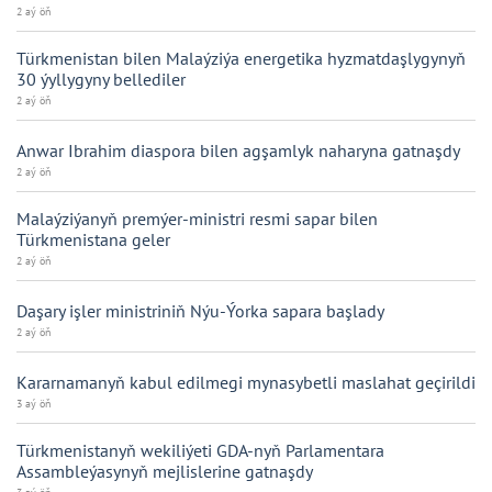
2 aý öň
Türkmenistan bilen Malaýziýa energetika hyzmatdaşlygynyň
30 ýyllygyny bellediler
2 aý öň
Anwar Ibrahim diaspora bilen agşamlyk naharyna gatnaşdy
2 aý öň
Malaýziýanyň premýer-ministri resmi sapar bilen
Türkmenistana geler
2 aý öň
Daşary işler ministriniň Nýu-Ýorka sapara başlady
2 aý öň
Kararnamanyň kabul edilmegi mynasybetli maslahat geçirildi
3 aý öň
Türkmenistanyň wekiliýeti GDA-nyň Parlamentara
Assambleýasynyň mejlislerine gatnaşdy