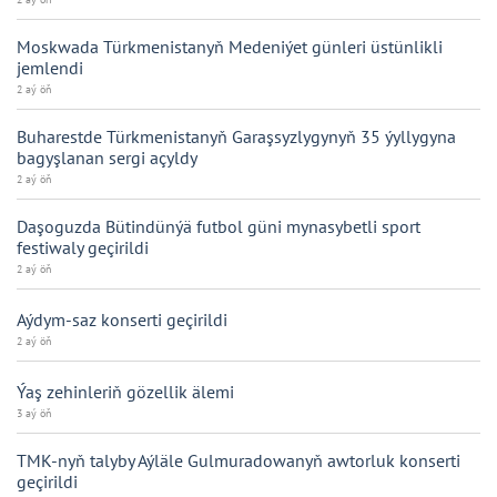
Moskwada Türkmenistanyň Medeniýet günleri üstünlikli
jemlendi
2 aý öň
Buharestde Türkmenistanyň Garaşsyzlygynyň 35 ýyllygyna
bagyşlanan sergi açyldy
2 aý öň
Daşoguzda Bütindünýä futbol güni mynasybetli sport
festiwaly geçirildi
2 aý öň
Aýdym-saz konserti geçirildi
2 aý öň
Ýaş zehinleriň gözellik älemi
3 aý öň
TMK-nyň talyby Aýläle Gulmuradowanyň awtorluk konserti
geçirildi