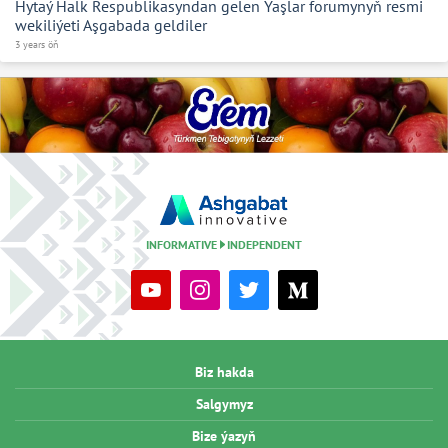
Hytaý Halk Respublikasyndan gelen Ýaşlar forumynyň resmi
wekiliýeti Aşgabada geldiler
3 years öň
INFORMATIVE
INDEPENDENT
Biz hakda
Salgymyz
Bize ýazyň