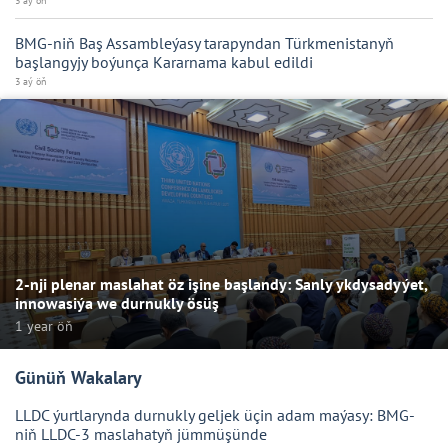
3 aý öň
BMG-niň Baş Assambleýasy tarapyndan Türkmenistanyň
başlangyjy boýunça Kararnama kabul edildi
3 aý öň
2-nji plenar maslahat öz işine başlandy: Sanly ykdysadyýet,
innowasiýa we durnukly ösüş
1 year öň
Günüň Wakalary
LLDC ýurtlarynda durnukly geljek üçin adam maýasy: BMG-
niň LLDC-3 maslahatyň jümmüşünde