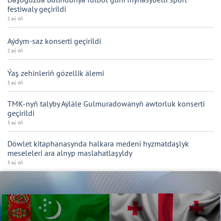
festiwaly geçirildi
2 aý öň
Aýdym-saz konserti geçirildi
2 aý öň
Ýaş zehinleriň gözellik älemi
3 aý öň
TMK-nyň talyby Aýläle Gulmuradowanyň awtorluk konserti
geçirildi
3 aý öň
Döwlet kitaphanasynda halkara medeni hyzmatdaşlyk
meseleleri ara alnyp maslahatlaşyldy
3 aý öň