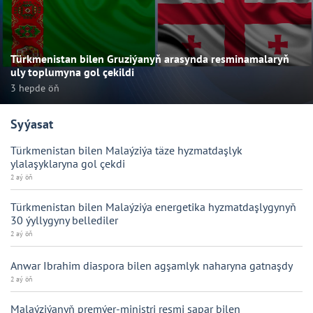
Türkmenistan bilen Gruziýanyň arasynda resminamalaryň
uly toplumyna gol çekildi
3 hepde öň
Syýasat
Türkmenistan bilen Malaýziýa täze hyzmatdaşlyk
ylalaşyklaryna gol çekdi
2 aý öň
Türkmenistan bilen Malaýziýa energetika hyzmatdaşlygynyň
30 ýyllygyny bellediler
2 aý öň
Anwar Ibrahim diaspora bilen agşamlyk naharyna gatnaşdy
2 aý öň
Malaýziýanyň premýer-ministri resmi sapar bilen