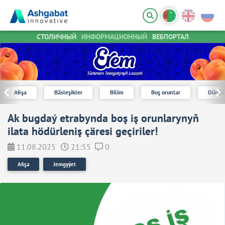
СТОЛИЧНЫЙ
ИНФОРМАЦИОННЫЙ
ВЕБПОРТАЛ
Afişa
Bäsleşikler
Bilim
Boş orunlar
Dünýä
Ak bugdaý etrabynda boş iş orunlarynyň
ilata hödürleniş çäresi geçiriler!
11.08.2025
21:55
0
Afişa
Jemgyýet