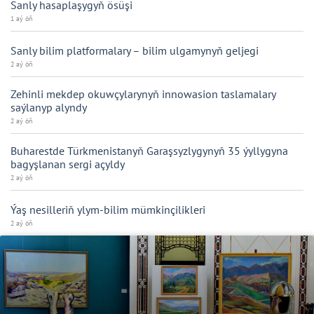
Sanly hasaplaşygyň ösüşi
1 aý öň
Sanly bilim platformalary – bilim ulgamynyň geljegi
2 aý öň
Zehinli mekdep okuwçylarynyň innowasion taslamalary
saýlanyp alyndy
2 aý öň
Buharestde Türkmenistanyň Garaşsyzlygynyň 35 ýyllygyna
bagyşlanan sergi açyldy
2 aý öň
Ýaş nesilleriň ylym-bilim mümkinçilikleri
2 aý öň