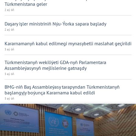
Türkmenistana geler
2 aý öň
Daşary işler ministriniň Nýu-Ýorka sapara başlady
2 aý öň
Kararnamanyň kabul edilmegi mynasybetli maslahat geçirildi
3 aý öň
Türkmenistanyň wekiliýeti GDA-nyň Parlamentara
Assambleýasynyň mejlislerine gatnaşdy
3 aý öň
BMG-niň Baş Assambleýasy tarapyndan Türkmenistanyň
başlangyjy boýunça Kararnama kabul edildi
3 aý öň