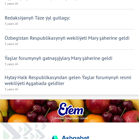
2 years öň
Redaksiýanyň Täze ýyl gutlagy:
3 years öň
Özbegistan Respublikasynyň wekiliýeti Mary şäherine geldi
3 years öň
Ýaşlar forumynyň gatnaşyjylary Mary şäherine geldi
3 years öň
Hytaý Halk Respublikasyndan gelen Ýaşlar forumynyň resmi
wekiliýeti Aşgabada geldiler
3 years öň