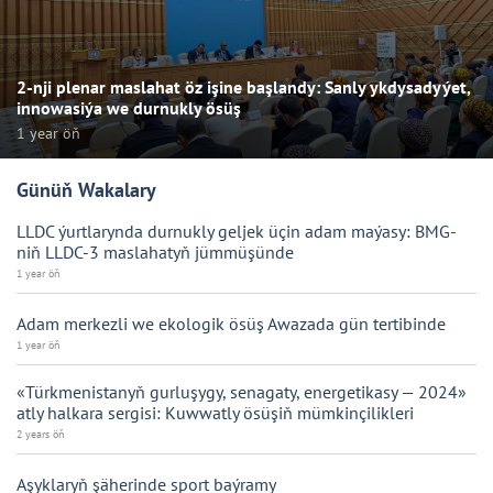
2-nji plenar maslahat öz işine başlandy: Sanly ykdysadyýet,
innowasiýa we durnukly ösüş
1 year öň
Günüň Wakalary
LLDC ýurtlarynda durnukly geljek üçin adam maýasy: BMG-
niň LLDC-3 maslahatyň jümmüşünde
1 year öň
Adam merkezli we ekologik ösüş Awazada gün tertibinde
1 year öň
«Türkmenistanyň gurluşygy, senagaty, energetikasy — 2024»
atly halkara sergisi: Kuwwatly ösüşiň mümkinçilikleri
2 years öň
Aşyklaryň şäherinde sport baýramy