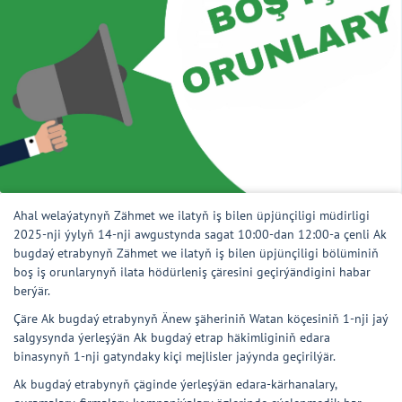
Ahal welaýatynyň Zähmet we ilatyň iş bilen üpjünçiligi müdirligi
2025-nji ýylyň 14-nji awgustynda sagat 10:00-dan 12:00-a çenli Ak
bugdaý etrabynyň Zähmet we ilatyň iş bilen üpjünçiligi bölüminiň
boş iş orunlarynyň ilata hödürleniş çäresini geçirýändigini habar
berýär.
Çäre Ak bugdaý etrabynyň Änew şäheriniň Watan köçesiniň 1-nji jaý
salgysynda ýerleşýän Ak bugdaý etrap häkimliginiň edara
binasynyň 1-nji gatyndaky kiçi mejlisler jaýynda geçirilýär.
Ak bugdaý etrabynyň çäginde ýerleşýän edara-kärhanalary,