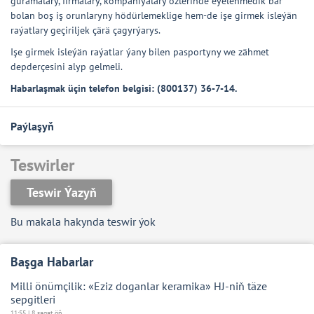
guramalary, firmalary, kompaniýalary özlerinde eýelenmedik bar
bolan boş iş orunlaryny hödürlemeklige hem-de işe girmek isleýän
raýatlary geçiriljek çärä çagyrýarys.
Işe girmek isleýän raýatlar ýany bilen pasportyny we zähmet
depderçesini alyp gelmeli.
Habarlaşmak üçin telefon belgisi: (800137) 36-7-14.
Paýlaşyň
Teswirler
Teswir Ýazyň
Bu makala hakynda teswir ýok
Başga Habarlar
Milli önümçilik: «Eziz doganlar keramika» HJ-niň täze
sepgitleri
11:55 | 8 sagat öň