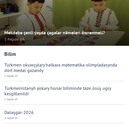
Mekdebe çenli ýaşda çagalar nämeleri öwrenmeli?
1 hepde öň
Bilim
Türkmen okuwçylary halkara matematika olimpiadasynda
dört medal gazandy
2 hepde öň
Türkmenistanyň ýokary hünär biliminde täze ösüş ugry
kesgitlenildi
2 hepde öň
Dalaşgär-2026
4 hepde öň