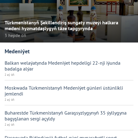
Türkmenistanyň Şekillendiriş sungaty muzeýi halkara
medeni hyzmatdaşlygyň täze tapgyrynda
3 hepde öň
Medeniýet
Balkan welaýatynda Medeniýet hepdeligi 22-nji iýunda
badalga alýar
2 aý öň
Moskwada Türkmenistanyň Medeniýet günleri üstünlikli
jemlendi
2 aý öň
Buharestde Türkmenistanyň Garaşsyzlygynyň 35 ýyllygyna
bagyşlanan sergi açyldy
2 aý öň
Daşoguzda Bütindünýä futbol güni mynasybetli sport