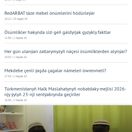
RedARBAT täze mebel önümlerini hödürleýär
10:12 | 10 sagat öň
Ösümlikler hakynda sizi geň galdyrjak gyzykly faktlar
11:08 | 1 hepde öň
Her gün ulanýan zatlarymyzyň näçesi ösümliklerden alynýar?
18:53 | 1 hepde öň
Mekdebe çenli ýaşda çagalar nämeleri öwrenmeli?
17:43 | 1 hepde öň
Türkmenistanyň Halk Maslahatynyň nobatdaky mejlisi 2026-
njy ýylyň 23-nji sentýabrynda geçiriler
16:36 | 2 hepde öň