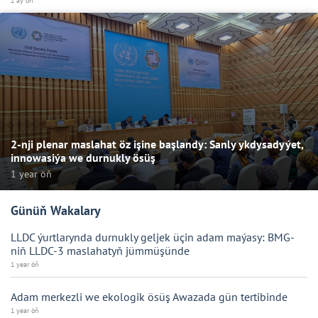
2 aý öň
2-nji plenar maslahat öz işine başlandy: Sanly ykdysadyýet,
innowasiýa we durnukly ösüş
1 year öň
Günüň Wakalary
LLDC ýurtlarynda durnukly geljek üçin adam maýasy: BMG-
niň LLDC-3 maslahatyň jümmüşünde
1 year öň
Adam merkezli we ekologik ösüş Awazada gün tertibinde
1 year öň