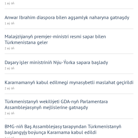
1 aý öň
Anwar Ibrahim diaspora bilen agşamlyk naharyna gatnaşdy
1 aý öň
Malaýziýanyň premýer-ministri resmi sapar bilen
Türkmenistana geler
2 aý öň
Daşary işler ministriniň Nýu-Ýorka sapara başlady
2 aý öň
Kararnamanyň kabul edilmegi mynasybetli maslahat geçirildi
2 aý öň
Türkmenistanyň wekiliýeti GDA-nyň Parlamentara
Assambleýasynyň mejlislerine gatnaşdy
2 aý öň
BMG-niň Baş Assambleýasy tarapyndan Türkmenistanyň
başlangyjy boýunça Kararnama kabul edildi