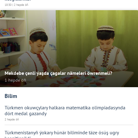
18:30 | 2 hepde öň
Mekdebe çenli ýaşda çagalar nämeleri öwrenmeli?
1 hepde öň
Bilim
Türkmen okuwçylary halkara matematika olimpiadasynda
dört medal gazandy
2 hepde öň
Türkmenistanyň ýokary hünär biliminde täze ösüş ugry