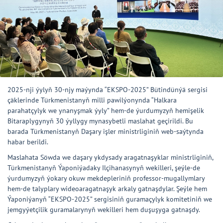
2025-nji ýylyň 30-njy maýynda “EKSPO-2025” Bütindünýä sergisi
çäklerinde Türkmenistanyň milli pawilýonynda “Halkara
parahatçylyk we ynanyşmak ýyly” hem-de ýurdumyzyň hemişelik
Bitaraplygynyň 30 ýyllygy mynasybetli maslahat geçirildi. Bu
barada Türkmenistanyň Daşary işler ministrliginiň web-saýtynda
habar berildi.
Maslahata Söwda we daşary ykdysady aragatnaşyklar ministrliginiň,
Türkmenistanyň Ýaponiýadaky Ilçihanasynyň wekilleri, şeýle-de
ýurdumyzyň ýokary okuw mekdepleriniň professor-mugallymlary
hem-de talyplary wideoaragatnaşyk arkaly gatnaşdylar. Şeýle hem
Ýaponiýanyň “EKSPO-2025” sergisiniň guramaçylyk komitetiniň we
jemgyýetçilik guramalarynyň wekilleri hem duşuşyga gatnaşdy.