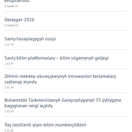
kesgitlenildi
2 hepde öň
Dalaşgär-2026
4 hepde öň
Sanly hasaplaşygyň ösüşi
1 aý öň
Sanly bilim platformalary – bilim ulgamynyň geljegi
1 aý öň
Zehinli mekdep okuwçylarynyň innowasion taslamalary
saýlanyp alyndy
2 aý öň
Buharestde Türkmenistanyň Garaşsyzlygynyň 35 ýyllygyna
bagyşlanan sergi açyldy
2 aý öň
Ýaş nesilleriň ylym-bilim mümkinçilikleri
2 aý öň