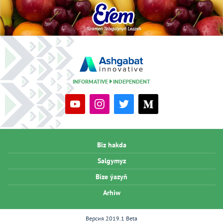
INFORMATIVE
INDEPENDENT
Biz hakda
Salgymyz
Bize ýazyň
Arhiw
Версия 2019.1 Beta