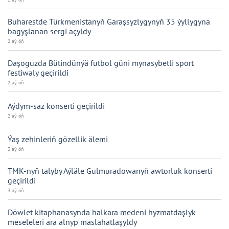
Buharestde Türkmenistanyň Garaşsyzlygynyň 35 ýyllygyna
bagyşlanan sergi açyldy
2 aý öň
Daşoguzda Bütindünýä futbol güni mynasybetli sport
festiwaly geçirildi
2 aý öň
Aýdym-saz konserti geçirildi
2 aý öň
Ýaş zehinleriň gözellik älemi
3 aý öň
TMK-nyň talyby Aýläle Gulmuradowanyň awtorluk konserti
geçirildi
3 aý öň
Döwlet kitaphanasynda halkara medeni hyzmatdaşlyk
meseleleri ara alnyp maslahatlaşyldy