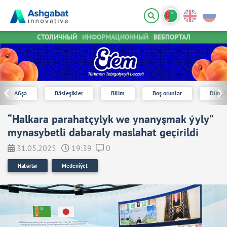
СТОЛИЧНЫЙ
ИНФОРМАЦИОННЫЙ
ВЕБПОРТАЛ
Afişa
Bäsleşikler
Bilim
Boş orunlar
Dünýä
“Halkara parahatçylyk we ynanyşmak ýyly”
mynasybetli dabaraly maslahat geçirildi
31.05.2025
19:39
0
Habarlar
Medeniýet