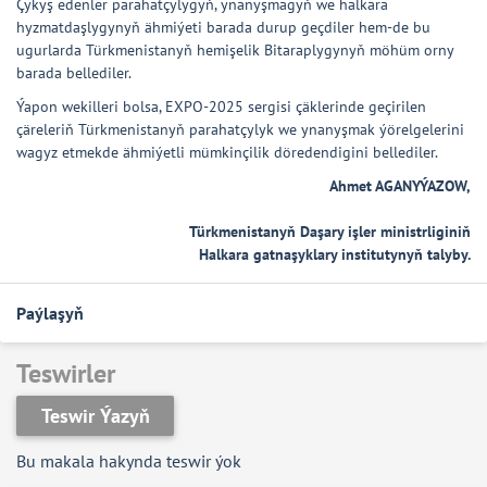
Çykyş edenler parahatçylygyň, ynanyşmagyň we halkara
hyzmatdaşlygynyň ähmiýeti barada durup geçdiler hem-de bu
ugurlarda Türkmenistanyň hemişelik Bitaraplygynyň möhüm orny
barada bellediler.
Ýapon wekilleri bolsa, EXPO-2025 sergisi çäklerinde geçirilen
çäreleriň Türkmenistanyň parahatçylyk we ynanyşmak ýörelgelerini
wagyz etmekde ähmiýetli mümkinçilik döredendigini bellediler.
Ahmet AGANYÝAZOW,
Türkmenistanyň Daşary işler ministrliginiň
Halkara gatnaşyklary institutynyň talyby.
Paýlaşyň
Teswirler
Teswir Ýazyň
Bu makala hakynda teswir ýok