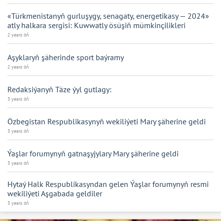
«Türkmenistanyň gurluşygy, senagaty, energetikasy — 2024»
atly halkara sergisi: Kuwwatly ösüşiň mümkinçilikleri
2 years öň
Aşyklaryň şäherinde sport baýramy
2 years öň
Redaksiýanyň Täze ýyl gutlagy:
3 years öň
Özbegistan Respublikasynyň wekiliýeti Mary şäherine geldi
3 years öň
Ýaşlar forumynyň gatnaşyjylary Mary şäherine geldi
3 years öň
Hytaý Halk Respublikasyndan gelen Ýaşlar forumynyň resmi
wekiliýeti Aşgabada geldiler
3 years öň