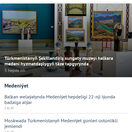
Türkmenistanyň Şekillendiriş sungaty muzeýi halkara
medeni hyzmatdaşlygyň täze tapgyrynda
3 hepde öň
Medeniýet
Balkan welaýatynda Medeniýet hepdeligi 22-nji iýunda
badalga alýar
2 aý öň
Moskwada Türkmenistanyň Medeniýet günleri üstünlikli
jemlendi
2 aý öň