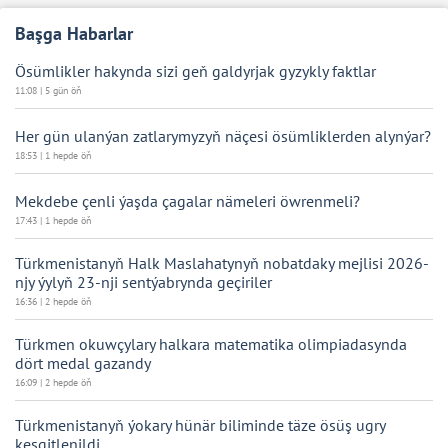
Başga Habarlar
Ösümlikler hakynda sizi geň galdyrjak gyzykly faktlar
11:08 | 5 gün öň
Her gün ulanýan zatlarymyzyň näçesi ösümliklerden alynýar?
18:53 | 1 hepde öň
Mekdebe çenli ýaşda çagalar nämeleri öwrenmeli?
17:43 | 1 hepde öň
Türkmenistanyň Halk Maslahatynyň nobatdaky mejlisi 2026-
njy ýylyň 23-nji sentýabrynda geçiriler
16:36 | 2 hepde öň
Türkmen okuwçylary halkara matematika olimpiadasynda
dört medal gazandy
16:09 | 2 hepde öň
Türkmenistanyň ýokary hünär biliminde täze ösüş ugry
kesgitlenildi