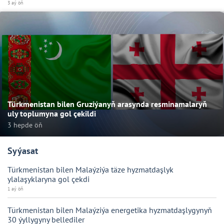
3 aý öň
Türkmenistan bilen Gruziýanyň arasynda resminamalaryň
uly toplumyna gol çekildi
3 hepde öň
Syýasat
Türkmenistan bilen Malaýziýa täze hyzmatdaşlyk
ylalaşyklaryna gol çekdi
1 aý öň
Türkmenistan bilen Malaýziýa energetika hyzmatdaşlygynyň
30 ýyllygyny bellediler