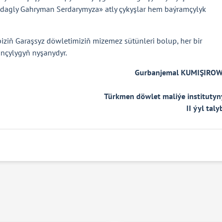
dagly Gahryman Serdarymyza» atly çykyşlar hem baýramçylyk
ziň Garaşsyz döwletimiziň mizemez sütünleri bolup, her bir
nçylygyň nyşanydyr.
Gurbanjemal KUMIŞIROW
Türkmen döwlet maliýe instituty
II ýyl taly