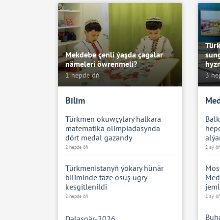
Türk
Mekdebe çenli ýaşda çagalar
sun
nämeleri öwrenmeli?
hyz
1 hepde öň
3 he
Bilim
Med
Türkmen okuwçylary halkara
Bal
matematika olimpiadasynda
hepd
dört medal gazandy
alýa
2 hepde öň
2 aý ö
Türkmenistanyň ýokary hünär
Mos
biliminde täze ösüş ugry
Mede
kesgitlenildi
jeml
2 hepde öň
2 aý ö
Buh
Dalaşgär-2026