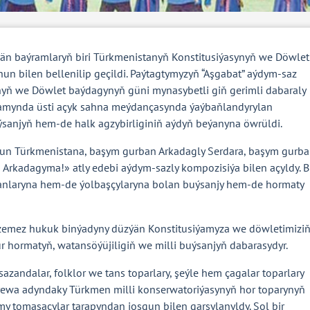
ýän baýramlaryň biri Türkmenistanyň Konstitusiýasynyň we Döwlet
un bilen bellenilip geçildi. Paýtagtymyzyň “Aşgabat” aýdym-saz
yň we Döwlet baýdagynyň güni mynasybetli giň gerimli dabaraly
agşamynda üsti açyk sahna meýdançasynda ýaýbaňlandyrylan
uýsanjyň hem-de halk agzybirliginiň aýdyň beýanyna öwrüldi.
n Türkmenistana, başym gurban Arkadagly Serdara, başym gurb
Arkadagyma!» atly edebi aýdym-sazly kompozisiýa bilen açyldy. 
anlaryna hem-de ýolbaşçylaryna bolan buýsanjy hem-de hormaty
emez hukuk binýadyny düzýän Konstitusiýamyza we döwletimizi
 hormatyň, watansöýüjiligiň we milli buýsanjyň dabarasydyr.
andalar, folklor we tans toparlary, şeýle hem çagalar toparlary
ulyýewa adyndaky Türkmen milli konserwatoriýasynyň hor toparynyň
y tomaşaçylar tarapyndan joşgun bilen garşylanyldy. Şol bir