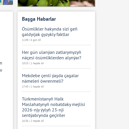
Başga Habarlar
Ösümlikler hakynda sizi geň
galdyrjak gyzykly faktlar
11:08 | 6 gün öň
Her gün ulanýan zatlarymyzyň
näçesi ösümliklerden alynýar?
an
18:53 | 1 hepde öň
Bu
Mekdebe çenli ýaşda çagalar
nämeleri öwrenmeli?
17:43 | 1 hepde öň
ň
Türkmenistanyň Halk
Maslahatynyň nobatdaky mejlisi
2026-njy ýylyň 23-nji
sentýabrynda geçiriler
16:36 | 2 hepde öň