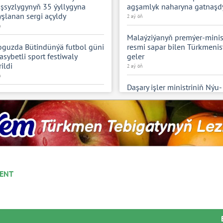
şsyzlygynyň 35 ýyllygyna
agşamlyk naharyna gatnaşd
şlanan sergi açyldy
2 aý öň
ň
Malaýziýanyň premýer-minis
guzda Bütindünýä futbol güni
resmi sapar bilen Türkmeni
sybetli sport festiwaly
geler
rildi
2 aý öň
ň
Daşary işler ministriniň Nýu-
Ýorka sapara başlady
m-saz konserti geçirildi
2 aý öň
ň
Kararnamanyň kabul edilme
zehinleriň gözellik älemi
mynasybetli maslahat geçiri
ň
3 aý öň
nyň talyby Aýläle
Türkmenistanyň wekiliýeti 
muradowanyň awtorluk
ENT
nyň Parlamentara
erti geçirildi
Assambleýasynyň mejlisleri
ň
gatnaşdy
3 aý öň
et kitaphanasynda halkara
ni hyzmatdaşlyk meseleleri