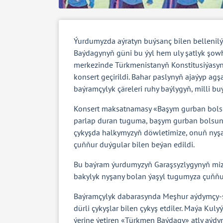
Ýurdumyzda aýratyn buýsanç bilen bellenil
Baýdagynyň güni bu ýyl hem uly şatlyk şowh
merkezinde Türkmenistanyň Konstitusiýasyn
konsert geçirildi. Bahar paslynyň ajaýyp 
baýramçylyk çäreleri ruhy baýlygyň, milli b
Konsert maksatnamasy «Başym gurban bolsu
parlap duran tuguma, başym gurban bolsun 
çykyşda halkymyzyň döwletimize, onuň nyş
çuňňur duýgular bilen beýan edildi.
Bu baýram ýurdumyzyň Garaşsyzlygynyň miz
bakylyk nyşany bolan ýaşyl tugumyza çuňňur
Baýramçylyk dabarasynda Meşhur aýdymçy-saz
dürli çykyşlar bilen çykyş etdiler. Maýa K
ýerine ýetiren «Türkmen Baýdagy» atly aýdym