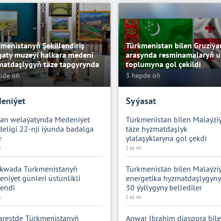
menistanyň Şekillendiriş
Türkmenistan bilen Gruziý
gaty muzeýi halkara medeni
arasynda resminamalaryň u
matdaşlygyň täze tapgyrynda
toplumyna gol çekildi
pde öň
3 hepde öň
eniýet
Syýasat
kan welaýatynda Medeniýet
Türkmenistan bilen Malaýzi
eligi 22-nji iýunda badalga
täze hyzmatdaşlyk
r
ylalaşyklaryna gol çekdi
ň
2 aý öň
kwada Türkmenistanyň
Türkmenistan bilen Malaýzi
niýet günleri üstünlikli
energetika hyzmatdaşlygyn
endi
30 ýyllygyny bellediler
ň
2 aý öň
arestde Türkmenistanyň
Anwar Ibrahim diaspora bil