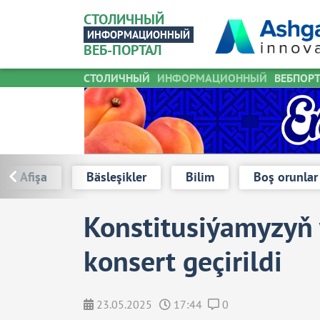
СТОЛИЧНЫЙ
ИНФОРМАЦИОННЫЙ
ВЕБ-ПОРТАЛ
СТОЛИЧНЫЙ
ИНФОРМАЦИОННЫЙ
ВЕБПОР
Her gün 
Afişa
Bäsleşikler
Bilim
Boş orunlar
Konstitusiýamyzyň
konsert geçirildi
23.05.2025
17:44
0