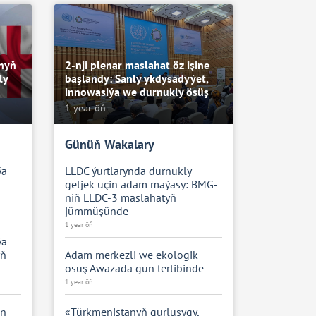
anyň
2-nji plenar maslahat öz işine
ly
başlandy: Sanly ykdysadyýet,
innowasiýa we durnukly ösüş
1 year öň
Günüň Wakalary
ýa
LLDC ýurtlarynda durnukly
geljek üçin adam maýasy: BMG-
niň LLDC-3 maslahatyň
jümmüşünde
1 year öň
ýa
yň
Adam merkezli we ekologik
ösüş Awazada gün tertibinde
1 year öň
en
«Türkmenistanyň gurluşygy,