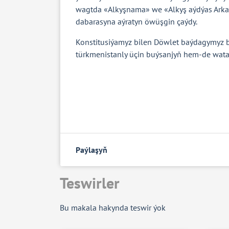
wagtda «Alkyşnama» we «Alkyş aýdýas Arka
dabarasyna aýratyn öwüşgin çaýdy.
Konstitusiýamyz bilen Döwlet baýdagymyz bi
türkmenistanly üçin buýsanjyň hem-de wata
Paýlaşyň
Teswirler
Bu makala hakynda teswir ýok