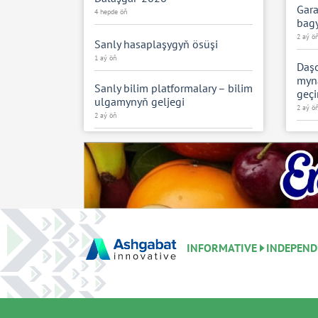
Gara
4 hepde öň
bagy
2 aý ö
Sanly hasaplaşygyň ösüşi
1 aý öň
Daşo
myna
Sanly bilim platformalary – bilim
geçi
ulgamynyň geljegi
2 aý ö
2 aý öň
Aýdy
Zehinli mekdep okuwçylarynyň
2 aý ö
innowasion taslamalary
saýlanyp alyndy
Ýaş 
2 aý öň
3 aý ö
Buharestde Türkmenistanyň
Garaşsyzlygynyň 35 ýyllygyna
TMK-
bagyşlanan sergi açyldy
Gul
INFORMATIVE
INDEPEND
kons
2 aý öň
3 aý ö
Ýaş nesilleriň ylym-bilim
mümkinçilikleri
Döwl
mede
2 aý öň