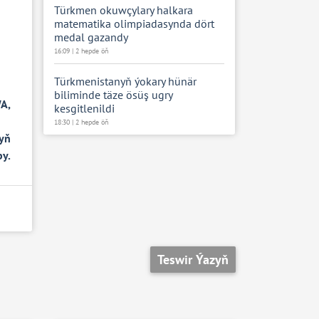
Türkmen okuwçylary halkara
matematika olimpiadasynda dört
medal gazandy
16:09 | 2 hepde öň
Türkmenistanyň ýokary hünär
biliminde täze ösüş ugry
A,
kesgitlenildi
18:30 | 2 hepde öň
nyň
by.
Teswir Ýazyň