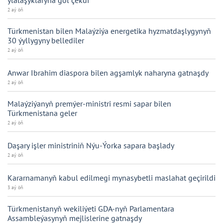
2 aý öň
Türkmenistan bilen Malaýziýa energetika hyzmatdaşlygynyň
30 ýyllygyny bellediler
2 aý öň
Anwar Ibrahim diaspora bilen agşamlyk naharyna gatnaşdy
2 aý öň
Malaýziýanyň premýer-ministri resmi sapar bilen
Türkmenistana geler
2 aý öň
Daşary işler ministriniň Nýu-Ýorka sapara başlady
2 aý öň
Kararnamanyň kabul edilmegi mynasybetli maslahat geçirildi
3 aý öň
Türkmenistanyň wekiliýeti GDA-nyň Parlamentara
Assambleýasynyň mejlislerine gatnaşdy