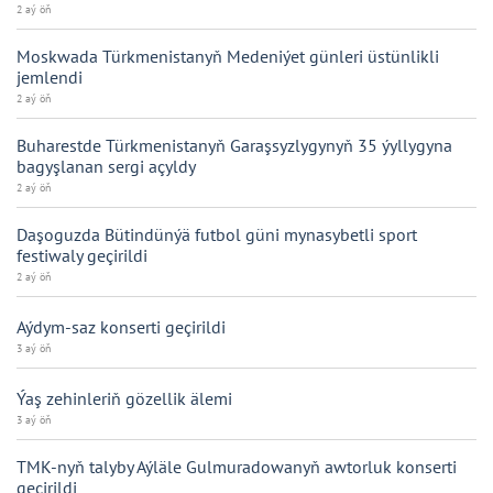
2 aý öň
Moskwada Türkmenistanyň Medeniýet günleri üstünlikli
jemlendi
2 aý öň
Buharestde Türkmenistanyň Garaşsyzlygynyň 35 ýyllygyna
bagyşlanan sergi açyldy
2 aý öň
Daşoguzda Bütindünýä futbol güni mynasybetli sport
festiwaly geçirildi
2 aý öň
Aýdym-saz konserti geçirildi
3 aý öň
Ýaş zehinleriň gözellik älemi
3 aý öň
TMK-nyň talyby Aýläle Gulmuradowanyň awtorluk konserti
geçirildi