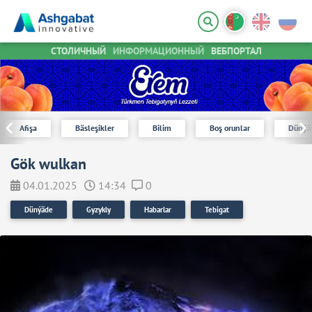
СТОЛИЧНЫЙ
ИНФОРМАЦИОННЫЙ
ВЕБПОРТАЛ
Afişa
Bäsleşikler
Bilim
Boş orunlar
Dünýä
Gök wulkan
04.01.2025
14:34
0
Dünýäde
Gyzykly
Habarlar
Tebigat