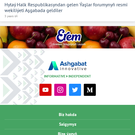
Hytaý Halk Respublikasyndan gelen Ýaşlar forumynyň resmi
wekiliýeti Aşgabada geldiler
3 years öň
INFORMATIVE
INDEPENDENT
Biz hakda
Salgymyz
Bize ýazyň