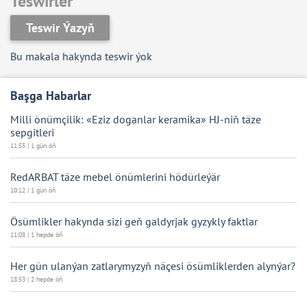
Teswirler
Teswir Ýazyň
Bu makala hakynda teswir ýok
Başga Habarlar
Milli önümçilik: «Eziz doganlar keramika» HJ-niň täze
sepgitleri
11:55 | 1 gün öň
RedARBAT täze mebel önümlerini hödürleýär
10:12 | 1 gün öň
Ösümlikler hakynda sizi geň galdyrjak gyzykly faktlar
11:08 | 1 hepde öň
Her gün ulanýan zatlarymyzyň näçesi ösümliklerden alynýar?
18:53 | 2 hepde öň