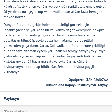
Atmosferadaky kisloroda we lawanyň uçgunlaryna sezawar bolanda
kükürt aňsatlyk bilen ýanýar we açyk gök reňkli alow emele gelýär.
Ol ýerde kükürt şeýle köp welin wulkandan akýan lawa hem gök
reňkde bolýar.
Dünýäniň dürli künjeklerinden bu täsinligi görmek üçin
jahankeşdeler gelýär. Ýöne bu wulkanyň daş-töwereginde howply
gazlaryň köp bolandygy üçin adamlar wulkanyň töweregine
golaýlaşyp bilmeýär. Şeýle bolsa hem adamlar bu gözelligi
görmekden gaça durmaýarlar. Gök wulkan diňe bir özüne çekijiligi
bilen tapawutlanman eýsem ýerli halk bu tebigy baýlygyny ýurdyň
ykdysady taýdan ösmegi üçin ulanýarlar. Ýagny ýerli halk kükürt
kislotasyny dünýä bazaryna satuwa çykarýarlar. Kükürt
kislotasynyna köp talap bildirilýär. Sebäbi bu kislota güýçli
kislotadyr.
Ogulgerek ZAKIRJANOWA
Türkmen oba hojalyk institutynyň talyby.
Paýlaşyň