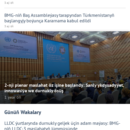
3 aý öň
BMG-niň Baş Assambleýasy tarapyndan Türkmenistanyň
başlangyjy boýunça Kararnama kabul edildi
3 aý öň
2-nji plenar maslahat öz işine başlandy: Sanly ykdysadyýet,
innowasiýa we durnukly ösüş
1 year öň
Günüň Wakalary
LLDC ýurtlarynda durnukly geljek üçin adam maýasy: BMG-
niň LLDC-3 maslahatyň jümmüşünde