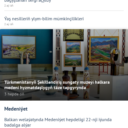
2 aý öň
Ýaş nesilleriň ylym-bilim mümkinçilikleri
2 aý öň
Türkmenistanyň Şekillendiriş sungaty muzeýi halkara
medeni hyzmatdaşlygyň täze tapgyrynda
3 hepde öň
Medeniýet
Balkan welaýatynda Medeniýet hepdeligi 22-nji iýunda
badalga alýar