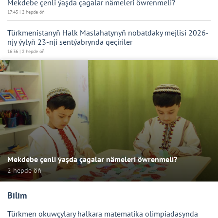
Mekdebe çenli ýaşda çagalar nämeleri öwrenmeli?
17:43 | 2 hepde öň
Türkmenistanyň Halk Maslahatynyň nobatdaky mejlisi 2026-
njy ýylyň 23-nji sentýabrynda geçiriler
16:36 | 2 hepde öň
Mekdebe çenli ýaşda çagalar nämeleri öwrenmeli?
2 hepde öň
Bilim
Türkmen okuwçylary halkara matematika olimpiadasynda