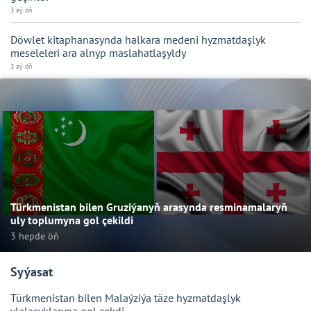
3 aý öň
Döwlet kitaphanasynda halkara medeni hyzmatdaşlyk
meseleleri ara alnyp maslahatlaşyldy
3 aý öň
Türkmenistan bilen Gruziýanyň arasynda resminamalaryň
uly toplumyna gol çekildi
3 hepde öň
Syýasat
Türkmenistan bilen Malaýziýa täze hyzmatdaşlyk
ylalaşyklaryna gol çekdi