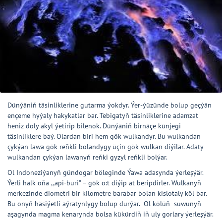
Dünýäniň täsinliklerine gutarma ýokdyr. Ýer-ýüzünde bolup geçýän
ençeme hyýaly hakykatlar bar. Tebigatyň täsinliklerine adamzat
heniz doly akyl ýetirip bilenok. Dünýäniň birnäçe künjegi
täsinliklere baý. Olardan biri hem gök wulkandyr. Bu wulkandan
çykýan lawa gök reňkli bolandygy üçin gök wulkan diýilär. Adaty
wulkandan çykýan lawanyň reňki gyzyl reňkli bolýar.
Ol Indoneziýanyň gündogar böleginde Ýawa adasynda ýerleşýär.
Ýerli halk oňa ,,api-buri” – gök o:t diýip at beripdirler. Wulkanyň
merkezinde diometri bir kilometre barabar bolan kislotaly köl bar.
Bu onyň häsiýetli aýratynlygy bolup durýar. Ol kölüň suwunyň
aşagynda magma kenarynda bolsa kükürdiň iň uly gorlary ýerleşýär.