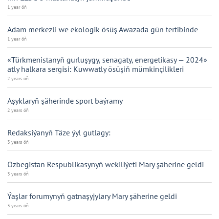
1 year öň
Adam merkezli we ekologik ösüş Awazada gün tertibinde
1 year öň
«Türkmenistanyň gurluşygy, senagaty, energetikasy — 2024»
atly halkara sergisi: Kuwwatly ösüşiň mümkinçilikleri
2 years öň
Aşyklaryň şäherinde sport baýramy
2 years öň
Redaksiýanyň Täze ýyl gutlagy:
3 years öň
Özbegistan Respublikasynyň wekiliýeti Mary şäherine geldi
3 years öň
Ýaşlar forumynyň gatnaşyjylary Mary şäherine geldi
3 years öň