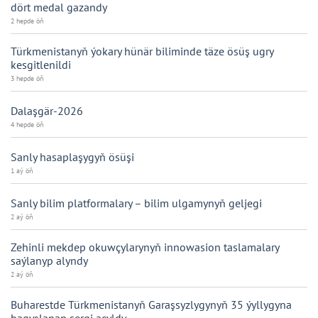
dört medal gazandy
2 hepde öň
Türkmenistanyň ýokary hünär biliminde täze ösüş ugry
kesgitlenildi
3 hepde öň
Dalaşgär-2026
4 hepde öň
Sanly hasaplaşygyň ösüşi
1 aý öň
Sanly bilim platformalary – bilim ulgamynyň geljegi
2 aý öň
Zehinli mekdep okuwçylarynyň innowasion taslamalary
saýlanyp alyndy
2 aý öň
Buharestde Türkmenistanyň Garaşsyzlygynyň 35 ýyllygyna
bagyşlanan sergi açyldy