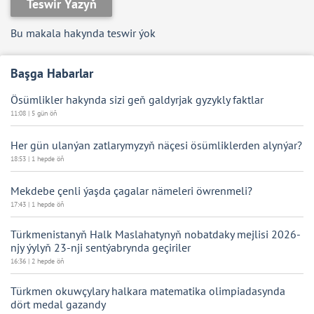
Teswir Ýazyň
Bu makala hakynda teswir ýok
Başga Habarlar
Ösümlikler hakynda sizi geň galdyrjak gyzykly faktlar
11:08 | 5 gün öň
Her gün ulanýan zatlarymyzyň näçesi ösümliklerden alynýar?
18:53 | 1 hepde öň
Mekdebe çenli ýaşda çagalar nämeleri öwrenmeli?
17:43 | 1 hepde öň
Türkmenistanyň Halk Maslahatynyň nobatdaky mejlisi 2026-
njy ýylyň 23-nji sentýabrynda geçiriler
16:36 | 2 hepde öň
Türkmen okuwçylary halkara matematika olimpiadasynda
dört medal gazandy