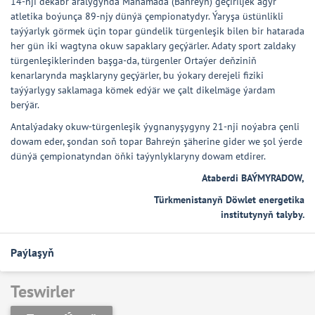
14-nji dekabr aralygynda Manamada (Bahreýn) geçiriljek agyr
atletika boýunça 89-njy dünýä çempionatydyr. Ýaryşa üstünlikli
taýýarlyk görmek üçin topar gündelik türgenleşik bilen bir hatarada
her gün iki wagtyna okuw sapaklary geçýärler. Adaty sport zaldaky
türgenleşiklerinden başga-da, türgenler Ortaýer deňziniň
kenarlarynda maşklaryny geçýärler, bu ýokary derejeli fiziki
taýýarlygy saklamaga kömek edýär we çalt dikelmäge ýardam
berýär.
Antalýadaky okuw-türgenleşik ýygnanyşygyny 21-nji noýabra çenli
dowam eder, şondan soň topar Bahreýn şäherine gider we şol ýerde
dünýä çempionatyndan öňki taýynlyklaryny dowam etdirer.
Ataberdi BAÝMYRADOW,
Türkmenistanyň Döwlet energetika
institutynyň talyby.
Paýlaşyň
Teswirler