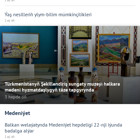
2 aý öň
Ýaş nesilleriň ylym-bilim mümkinçilikleri
2 aý öň
Türkmenistanyň Şekillendiriş sungaty muzeýi halkara
medeni hyzmatdaşlygyň täze tapgyrynda
3 hepde öň
Medeniýet
Balkan welaýatynda Medeniýet hepdeligi 22-nji iýunda
badalga alýar
2 aý öň