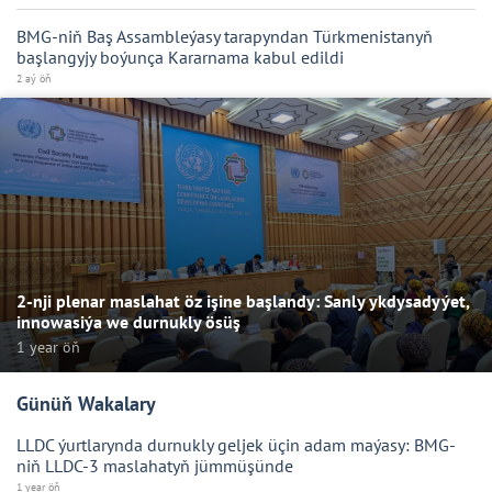
BMG-niň Baş Assambleýasy tarapyndan Türkmenistanyň
başlangyjy boýunça Kararnama kabul edildi
2 aý öň
2-nji plenar maslahat öz işine başlandy: Sanly ykdysadyýet,
innowasiýa we durnukly ösüş
1 year öň
Günüň Wakalary
LLDC ýurtlarynda durnukly geljek üçin adam maýasy: BMG-
niň LLDC-3 maslahatyň jümmüşünde
1 year öň