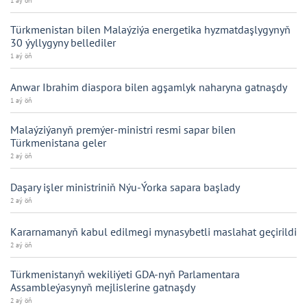
1 aý öň
Türkmenistan bilen Malaýziýa energetika hyzmatdaşlygynyň
30 ýyllygyny bellediler
1 aý öň
Anwar Ibrahim diaspora bilen agşamlyk naharyna gatnaşdy
1 aý öň
Malaýziýanyň premýer-ministri resmi sapar bilen
Türkmenistana geler
2 aý öň
Daşary işler ministriniň Nýu-Ýorka sapara başlady
2 aý öň
Kararnamanyň kabul edilmegi mynasybetli maslahat geçirildi
2 aý öň
Türkmenistanyň wekiliýeti GDA-nyň Parlamentara
Assambleýasynyň mejlislerine gatnaşdy
2 aý öň