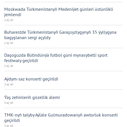
Moskwada Türkmenistanyň Medeniýet günleri üstünlikli
jemlendi
2 aý öň
Buharestde Türkmenistanyň Garaşsyzlygynyň 35 ýyllygyna
bagyşlanan sergi açyldy
2 aý öň
Daşoguzda Bütindünýä futbol güni mynasybetli sport
festiwaly geçirildi
2 aý öň
Aýdym-saz konserti geçirildi
2 aý öň
Ýaş zehinleriň gözellik älemi
3 aý öň
TMK-nyň talyby Aýläle Gulmuradowanyň awtorluk konserti
geçirildi
3 aý öň