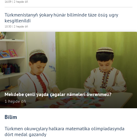
16:09 | 2 hepde öň
Türkmenistanyň ýokary hünär biliminde täze ösüş ugry
kesgitlenildi
18:30 | 2 hepde öň
Mekdebe çenli ýaşda çagalar nämeleri öwrenmeli?
1 hepde öň
Bilim
Türkmen okuwçylary halkara matematika olimpiadasynda
dört medal gazandy