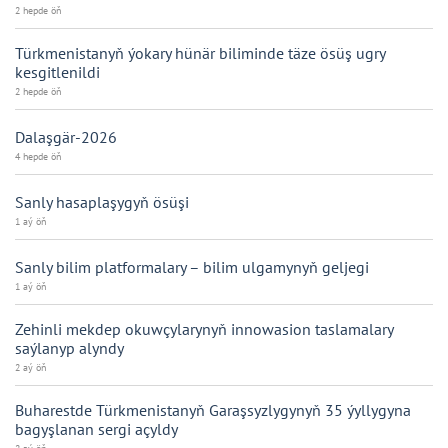
2 hepde öň
Türkmenistanyň ýokary hünär biliminde täze ösüş ugry
kesgitlenildi
2 hepde öň
Dalaşgär-2026
4 hepde öň
Sanly hasaplaşygyň ösüşi
1 aý öň
Sanly bilim platformalary – bilim ulgamynyň geljegi
1 aý öň
Zehinli mekdep okuwçylarynyň innowasion taslamalary
saýlanyp alyndy
2 aý öň
Buharestde Türkmenistanyň Garaşsyzlygynyň 35 ýyllygyna
bagyşlanan sergi açyldy