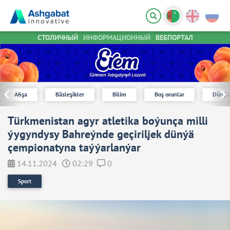
СТОЛИЧНЫЙ
ИНФОРМАЦИОННЫЙ
ВЕБПОРТАЛ
Afişa
Bäsleşikler
Bilim
Boş orunlar
Dünýä
Türkmenistan agyr atletika boýunça milli
ýygyndysy Bahreýnde geçiriljek dünýä
çempionatyna taýýarlanýar
14.11.2024
02:29
0
Sport