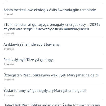
Adam merkezli we ekologik ösüş Awazada gün tertibinde
1 year öň
«Türkmenistanyň gurluşygy, senagaty, energetikasy — 2024»
atly halkara sergisi: Kuwwatly ösüşiň mümkinçilikleri
2 years öň
Aşyklaryň şäherinde sport baýramy
2 years öň
Redaksiýanyň Täze ýyl gutlagy:
3 years öň
Özbegistan Respublikasynyň wekiliýeti Mary şäherine geldi
3 years öň
Ýaşlar forumynyň gatnaşyjylary Mary şäherine geldi
3 years öň
Hytaý Halk Respublikasyndan gelen Ýaşlar forumynyň resmi