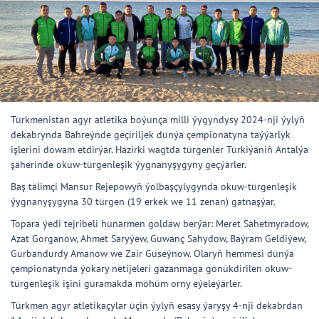
Türkmenistan agyr atletika boýunça milli ýygyndysy 2024-nji ýylyň
dekabrynda Bahreýnde geçiriljek dünýä çempionatyna taýýarlyk
işlerini dowam etdirýär. Häzirki wagtda türgenler Türkiýäniň Antalýa
şäherinde okuw-türgenleşik ýygnanyşygyny geçýärler.
Baş tälimçi Mansur Rejepowyň ýolbaşçylygynda okuw-türgenleşik
ýygnanyşygyna 30 türgen (19 erkek we 11 zenan) gatnaşýar.
Topara ýedi tejribeli hünärmen goldaw berýär: Meret Sähetmyradow,
Azat Gorganow, Ahmet Saryýew, Guwanç Sahydow, Baýram Geldiýew,
Gurbandurdy Amanow we Zair Guseýnow. Olaryň hemmesi dünýä
çempionatynda ýokary netijeleri gazanmaga gönükdirilen okuw-
türgenleşik işini guramakda möhüm orny eýeleýärler.
Türkmen agyr atletikaçylar üçin ýylyň esasy ýaryşy 4-nji dekabrdan