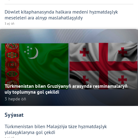
Döwlet kitaphanasynda halkara medeni hyzmatdaşlyk
meseleleri ara alnyp maslahatlaşyldy
3 aý öň
Türkmenistan bilen Gruziýanyň arasynda resminamalaryň
uly toplumyna gol çekildi
3 hepde öň
Syýasat
Türkmenistan bilen Malaýziýa täze hyzmatdaşlyk
ylalaşyklaryna gol çekdi