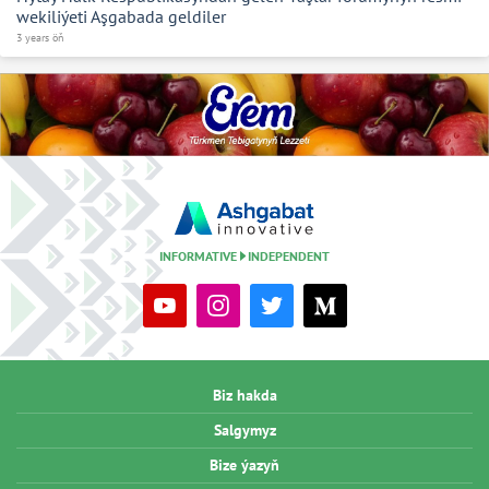
wekiliýeti Aşgabada geldiler
3 years öň
INFORMATIVE
INDEPENDENT
Biz hakda
Salgymyz
Bize ýazyň