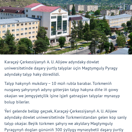
Karaçaý-Çerkessiýanyň A. U. Aliýew adyndaky döwlet
uniwersitetinde daşary ýurtly talyplar üçin Magtymguly Pyragy
adyndaky talyp haky döredildi.
Talyp hakynyň mukdary – 10 müň rubla barabar. Türkmeniň
nusgawy şahyrynyň adyny göterýän talyp hakyna diňe iň gowy
okaýan we jemgyýetçilik işine işjeň gatnaşýan talyplar mynasyp
bolup bilerler.
Ýeri gelende belläp geçsek, Karaçaý-Çerkessiýanyň A. U. Aliýew
adyndaky döwlet uniwersitetinde Türkmenistandan gelen köp sanly
talyp okaýar. Beýik türkmen şahyry we akyldary Magtymguly
Pyragynyň doglan gününiň 300 ýyllygy mynasybetli daşary ýurtly