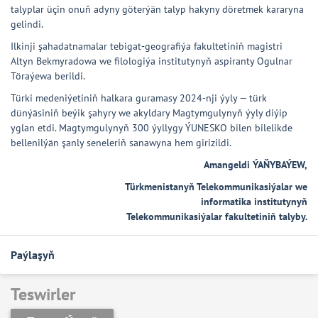
talyplar üçin onuň adyny göterýän talyp hakyny döretmek kararyna
gelindi.
Ilkinji şahadatnamalar tebigat-geografiýa fakultetiniň magistri
Altyn Bekmyradowa we filologiýa institutynyň aspiranty Ogulnar
Töraýewa berildi.
Türki medeniýetiniň halkara guramasy 2024-nji ýyly — türk
dünýäsiniň beýik şahyry we akyldary Magtymgulynyň ýyly diýip
yglan etdi. Magtymgulynyň 300 ýyllygy ÝUNESKO bilen bilelikde
bellenilýän şanly seneleriň sanawyna hem girizildi.
Amangeldi ÝAŇYBAÝEW,
Türkmenistanyň Telekommunikasiýalar we
informatika institutynyň
Telekommunikasiýalar fakultetiniň talyby.
Paýlaşyň
Teswirler