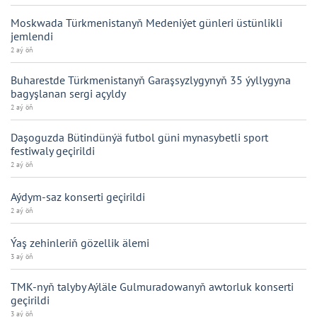
Moskwada Türkmenistanyň Medeniýet günleri üstünlikli
jemlendi
2 aý öň
Buharestde Türkmenistanyň Garaşsyzlygynyň 35 ýyllygyna
bagyşlanan sergi açyldy
2 aý öň
Daşoguzda Bütindünýä futbol güni mynasybetli sport
festiwaly geçirildi
2 aý öň
Aýdym-saz konserti geçirildi
2 aý öň
Ýaş zehinleriň gözellik älemi
3 aý öň
TMK-nyň talyby Aýläle Gulmuradowanyň awtorluk konserti
geçirildi
3 aý öň