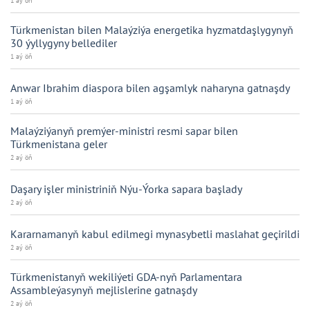
1 aý öň
Türkmenistan bilen Malaýziýa energetika hyzmatdaşlygynyň
30 ýyllygyny bellediler
1 aý öň
Anwar Ibrahim diaspora bilen agşamlyk naharyna gatnaşdy
1 aý öň
Malaýziýanyň premýer-ministri resmi sapar bilen
Türkmenistana geler
2 aý öň
Daşary işler ministriniň Nýu-Ýorka sapara başlady
2 aý öň
Kararnamanyň kabul edilmegi mynasybetli maslahat geçirildi
2 aý öň
Türkmenistanyň wekiliýeti GDA-nyň Parlamentara
Assambleýasynyň mejlislerine gatnaşdy
2 aý öň