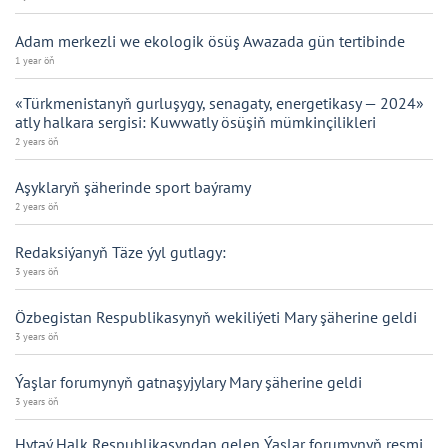
Adam merkezli we ekologik ösüş Awazada gün tertibinde
1 year öň
«Türkmenistanyň gurluşygy, senagaty, energetikasy — 2024»
atly halkara sergisi: Kuwwatly ösüşiň mümkinçilikleri
2 years öň
Aşyklaryň şäherinde sport baýramy
2 years öň
Redaksiýanyň Täze ýyl gutlagy:
3 years öň
Özbegistan Respublikasynyň wekiliýeti Mary şäherine geldi
3 years öň
Ýaşlar forumynyň gatnaşyjylary Mary şäherine geldi
3 years öň
Hytaý Halk Respublikasyndan gelen Ýaşlar forumynyň resmi