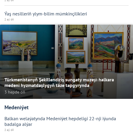
2 aý öň
Ýaş nesilleriň ylym-bilim mümkinçilikleri
2 aý öň
Türkmenistanyň Şekillendiriş sungaty muzeýi halkara
medeni hyzmatdaşlygyň täze tapgyrynda
3 hepde öň
Medeniýet
Balkan welaýatynda Medeniýet hepdeligi 22-nji iýunda
badalga alýar
2 aý öň