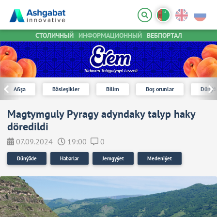
СТОЛИЧНЫЙ
ИНФОРМАЦИОННЫЙ
ВЕБПОРТАЛ
Afişa
Bäsleşikler
Bilim
Boş orunlar
Dünýä
Magtymguly Pyragy adyndaky talyp haky
döredildi
07.09.2024
19:00
0
Dünýäde
Habarlar
Jemgyýet
Medeniýet