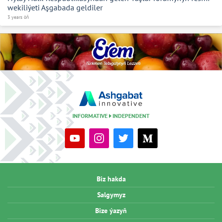
wekiliýeti Aşgabada geldiler
3 years öň
INFORMATIVE
INDEPENDENT
Biz hakda
Salgymyz
Bize ýazyň