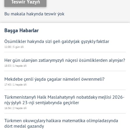
Teswir Ýazyň
Bu makala hakynda teswir ýok
Başga Habarlar
Ösümlikler hakynda sizi geň galdyrjak gyzykly faktlar
11:08 | 5 gün öň
Her gün ulanýan zatlarymyzyň näçesi ösümliklerden alynýar?
18:53 | 1 hepde öň
Mekdebe çenli ýaşda çagalar nämeleri öwrenmeli?
17:43 | 1 hepde öň
Türkmenistanyň Halk Maslahatynyň nobatdaky mejlisi 2026-
njy ýylyň 23-nji sentýabrynda geçiriler
16:36 | 2 hepde öň
Türkmen okuwçylary halkara matematika olimpiadasynda
dört medal gazandy