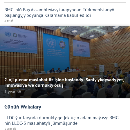
BMG-niň Baş Assambleýasy tarapyndan Türkmenistanyň
başlangyjy boýunça Kararnama kabul edildi
2 aý öň
2-nji plenar maslahat öz işine başlandy: Sanly ykdysadyýet,
innowasiýa we durnukly ösüş
1 year öň
Günüň Wakalary
LLDC ýurtlarynda durnukly geljek üçin adam maýasy: BMG-
niň LLDC-3 maslahatyň jümmüşünde
1 year öň