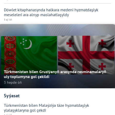
Döwlet kitaphanasynda halkara medeni hyzmatdaşlyk
meseleleri ara alnyp maslahatlaşyldy
3 aý öň
Türkmenistan bilen Gruziýanyň arasynda resminamalaryň
uly toplumyna gol çekildi
3 hepde öň
Syýasat
Türkmenistan bilen Malaýziýa täze hyzmatdaşlyk
ylalaşyklaryna gol çekdi