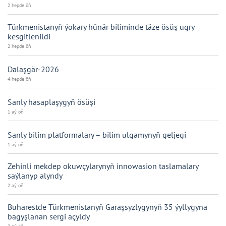
2 hepde öň
Türkmenistanyň ýokary hünär biliminde täze ösüş ugry
kesgitlenildi
2 hepde öň
Dalaşgär-2026
4 hepde öň
Sanly hasaplaşygyň ösüşi
1 aý öň
Sanly bilim platformalary – bilim ulgamynyň geljegi
1 aý öň
Zehinli mekdep okuwçylarynyň innowasion taslamalary
saýlanyp alyndy
2 aý öň
Buharestde Türkmenistanyň Garaşsyzlygynyň 35 ýyllygyna
bagyşlanan sergi açyldy