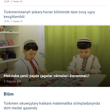
16:09 | 2 hepde öň
Türkmenistanyň ýokary hünär biliminde täze ösüş ugry
kesgitlenildi
18:30 | 2 hepde öň
Mekdebe çenli ýaşda çagalar nämeleri öwrenmeli?
1 hepde öň
Bilim
Türkmen okuwçylary halkara matematika olimpiadasynda
dört medal gazandy