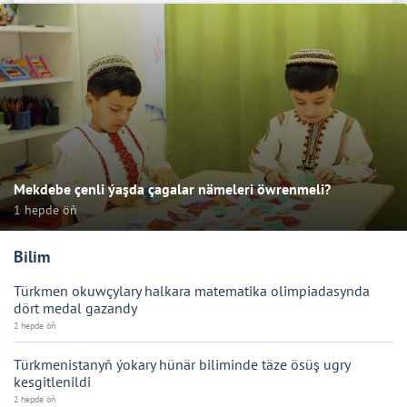
Mekdebe çenli ýaşda çagalar nämeleri öwrenmeli?
1 hepde öň
Bilim
Türkmen okuwçylary halkara matematika olimpiadasynda
dört medal gazandy
2 hepde öň
Türkmenistanyň ýokary hünär biliminde täze ösüş ugry
kesgitlenildi
2 hepde öň