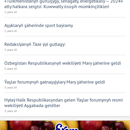
«Türkmenistanyň gurluşygy, senagaty, energetikasy — 2024»
atly halkara sergisi: Kuwwatly ösüşiň mümkinçilikleri
2 years öň
Aşyklaryň şäherinde sport baýramy
2 years öň
Redaksiýanyň Täze ýyl gutlagy:
3 years öň
Özbegistan Respublikasynyň wekiliýeti Mary şäherine geldi
3 years öň
Ýaşlar forumynyň gatnaşyjylary Mary şäherine geldi
3 years öň
Hytaý Halk Respublikasyndan gelen Ýaşlar forumynyň resmi
wekiliýeti Aşgabada geldiler
3 years öň