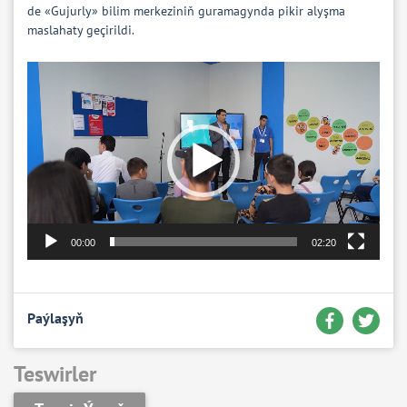
de «Gujurly» bilim merkeziniň guramagynda pikir alyşma
maslahaty geçirildi.
Video
Player
00:00
02:20
Paýlaşyň
Teswirler