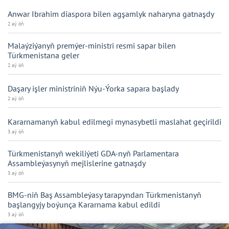
Anwar Ibrahim diaspora bilen agşamlyk naharyna gatnaşdy
2 aý öň
Malaýziýanyň premýer-ministri resmi sapar bilen
Türkmenistana geler
2 aý öň
Daşary işler ministriniň Nýu-Ýorka sapara başlady
2 aý öň
Kararnamanyň kabul edilmegi mynasybetli maslahat geçirildi
3 aý öň
Türkmenistanyň wekiliýeti GDA-nyň Parlamentara
Assambleýasynyň mejlislerine gatnaşdy
3 aý öň
BMG-niň Baş Assambleýasy tarapyndan Türkmenistanyň
başlangyjy boýunça Kararnama kabul edildi
3 aý öň