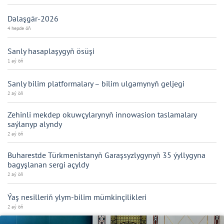
Dalaşgär-2026
4 hepde öň
Sanly hasaplaşygyň ösüşi
1 aý öň
Sanly bilim platformalary – bilim ulgamynyň geljegi
2 aý öň
Zehinli mekdep okuwçylarynyň innowasion taslamalary
saýlanyp alyndy
2 aý öň
Buharestde Türkmenistanyň Garaşsyzlygynyň 35 ýyllygyna
bagyşlanan sergi açyldy
2 aý öň
Ýaş nesilleriň ylym-bilim mümkinçilikleri
2 aý öň