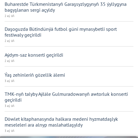
Buharestde Türkmenistanyň Garaşsyzlygynyň 35 ýyllygyna
bagyşlanan sergi açyldy
2 aý öň
Daşoguzda Bütindünýä futbol güni mynasybetli sport
festiwaly geçirildi
2 aý öň
Aýdym-saz konserti geçirildi
2 aý öň
Ýaş zehinleriň gözellik älemi
3 aý öň
TMK-nyň talyby Aýläle Gulmuradowanyň awtorluk konserti
geçirildi
3 aý öň
Döwlet kitaphanasynda halkara medeni hyzmatdaşlyk
meseleleri ara alnyp maslahatlaşyldy
3 aý öň