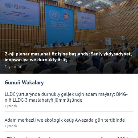
2-nji plenar maslahat öz işine başlandy: Sanly ykdysadyýet,
innowasiýa we durnukly ösüş
1 year öň
Günüň Wakalary
LLDC ýurtlarynda durnukly geljek üçin adam maýasy: BMG-
niň LLDC-3 maslahatyň jümmüşünde
1 year öň
Adam merkezli we ekologik ösüş Awazada gün tertibinde
1 year öň