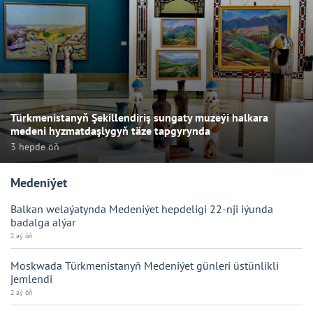
Türkmenistanyň Şekillendiriş sungaty muzeýi halkara
medeni hyzmatdaşlygyň täze tapgyrynda
3 hepde öň
Medeniýet
Balkan welaýatynda Medeniýet hepdeligi 22-nji iýunda
badalga alýar
2 aý öň
Moskwada Türkmenistanyň Medeniýet günleri üstünlikli
jemlendi
2 aý öň