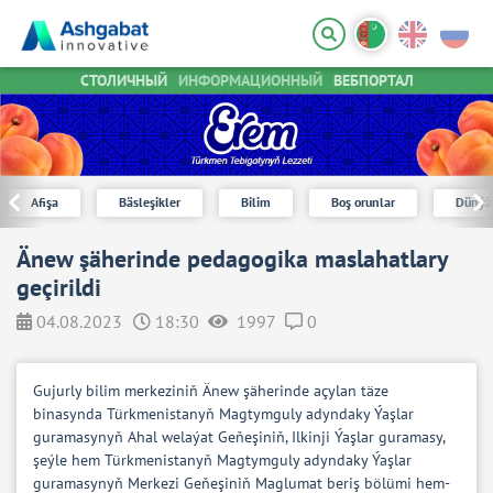
СТОЛИЧНЫЙ
ИНФОРМАЦИОННЫЙ
ВЕБПОРТАЛ
Afişa
Bäsleşikler
Bilim
Boş orunlar
Dünýä
Änew şäherinde pedagogika maslahatlary
geçirildi
04.08.2023
18:30
1997
0
Gujurly bilim merkeziniň Änew şäherinde açylan täze
binasynda Türkmenistanyň Magtymguly adyndaky Ýaşlar
guramasynyň Ahal welaýat Geňeşiniň, Ilkinji Ýaşlar guramasy,
şeýle hem Türkmenistanyň Magtymguly adyndaky Ýaşlar
guramasynyň Merkezi Geňeşiniň Maglumat beriş bölümi hem-