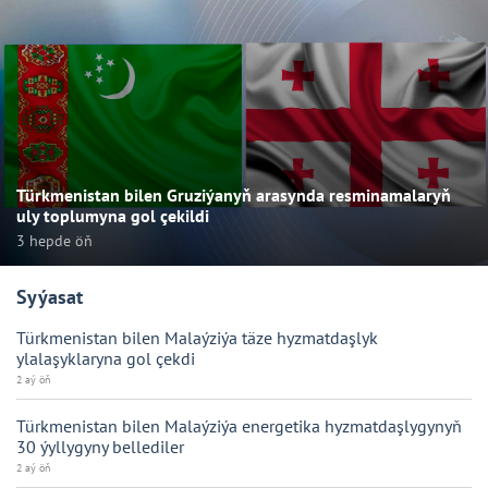
Türkmenistan bilen Gruziýanyň arasynda resminamalaryň
uly toplumyna gol çekildi
3 hepde öň
Syýasat
Türkmenistan bilen Malaýziýa täze hyzmatdaşlyk
ylalaşyklaryna gol çekdi
2 aý öň
Türkmenistan bilen Malaýziýa energetika hyzmatdaşlygynyň
30 ýyllygyny bellediler
2 aý öň