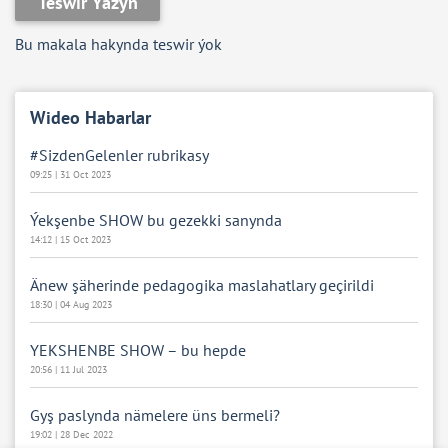
Teswir Ýazyň
Bu makala hakynda teswir ýok
Wideo Habarlar
#SizdenGelenler rubrikasy
09:25 | 31 Oct 2023
Ýekşenbe SHOW bu gezekki sanynda
14:12 | 15 Oct 2023
Änew şäherinde pedagogika maslahatlary geçirildi
18:30 | 04 Aug 2023
YEKSHENBE SHOW – bu hepde
20:56 | 11 Jul 2023
Gyş paslynda nämelere üns bermeli?
19:02 | 28 Dec 2022