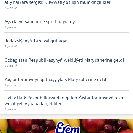
atly halkara sergisi: Kuwwatly ösüşiň mümkinçilikleri
2 years öň
Aşyklaryň şäherinde sport baýramy
2 years öň
Redaksiýanyň Täze ýyl gutlagy:
3 years öň
Özbegistan Respublikasynyň wekiliýeti Mary şäherine geldi
3 years öň
Ýaşlar forumynyň gatnaşyjylary Mary şäherine geldi
3 years öň
Hytaý Halk Respublikasyndan gelen Ýaşlar forumynyň resmi
wekiliýeti Aşgabada geldiler
3 years öň