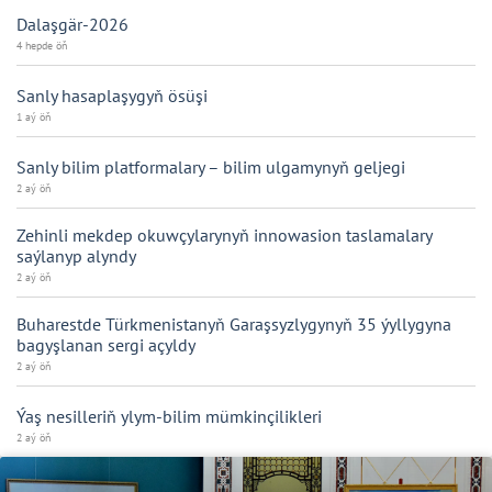
Dalaşgär-2026
4 hepde öň
Sanly hasaplaşygyň ösüşi
1 aý öň
Sanly bilim platformalary – bilim ulgamynyň geljegi
2 aý öň
Zehinli mekdep okuwçylarynyň innowasion taslamalary
saýlanyp alyndy
2 aý öň
Buharestde Türkmenistanyň Garaşsyzlygynyň 35 ýyllygyna
bagyşlanan sergi açyldy
2 aý öň
Ýaş nesilleriň ylym-bilim mümkinçilikleri
2 aý öň