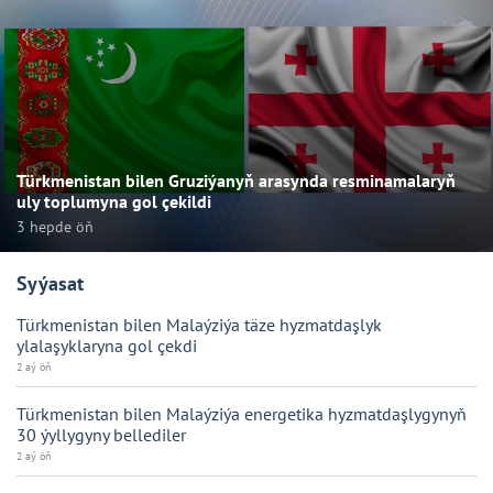
Türkmenistan bilen Gruziýanyň arasynda resminamalaryň
uly toplumyna gol çekildi
3 hepde öň
Syýasat
Türkmenistan bilen Malaýziýa täze hyzmatdaşlyk
ylalaşyklaryna gol çekdi
2 aý öň
Türkmenistan bilen Malaýziýa energetika hyzmatdaşlygynyň
30 ýyllygyny bellediler
2 aý öň