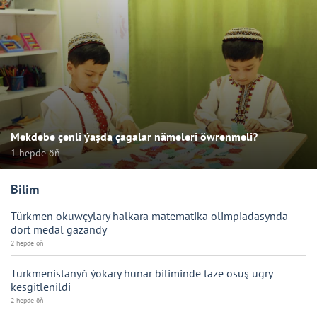
Mekdebe çenli ýaşda çagalar nämeleri öwrenmeli?
1 hepde öň
Bilim
Türkmen okuwçylary halkara matematika olimpiadasynda
dört medal gazandy
2 hepde öň
Türkmenistanyň ýokary hünär biliminde täze ösüş ugry
kesgitlenildi
2 hepde öň