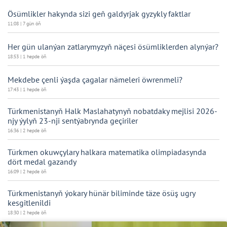
Ösümlikler hakynda sizi geň galdyrjak gyzykly faktlar
11:08 | 7 gün öň
Her gün ulanýan zatlarymyzyň näçesi ösümliklerden alynýar?
18:53 | 1 hepde öň
Mekdebe çenli ýaşda çagalar nämeleri öwrenmeli?
17:43 | 1 hepde öň
Türkmenistanyň Halk Maslahatynyň nobatdaky mejlisi 2026-
njy ýylyň 23-nji sentýabrynda geçiriler
16:36 | 2 hepde öň
Türkmen okuwçylary halkara matematika olimpiadasynda
dört medal gazandy
16:09 | 2 hepde öň
Türkmenistanyň ýokary hünär biliminde täze ösüş ugry
kesgitlenildi
18:30 | 2 hepde öň