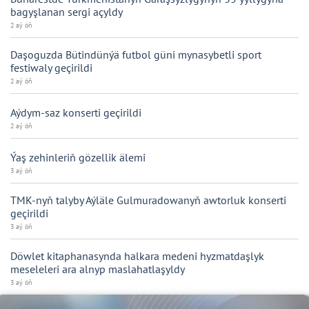
bagyşlanan sergi açyldy
2 aý öň
Daşoguzda Bütindünýä futbol güni mynasybetli sport
festiwaly geçirildi
2 aý öň
Aýdym-saz konserti geçirildi
2 aý öň
Ýaş zehinleriň gözellik älemi
3 aý öň
TMK-nyň talyby Aýläle Gulmuradowanyň awtorluk konserti
geçirildi
3 aý öň
Döwlet kitaphanasynda halkara medeni hyzmatdaşlyk
meseleleri ara alnyp maslahatlaşyldy
3 aý öň