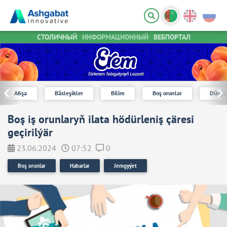
СТОЛИЧНЫЙ
ИНФОРМАЦИОННЫЙ
ВЕБПОРТАЛ
Afişa
Bäsleşikler
Bilim
Boş orunlar
Dünýä
Boş iş orunlaryň ilata hödürleniş çäresi
geçirilýär
23.06.2024
07:52
0
Boş orunlar
Habarlar
Jemgyýet