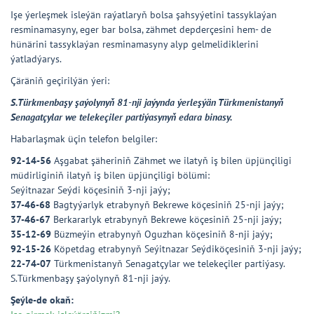
Işe ýerleşmek isleýän raýatlaryň bolsa şahsyýetini tassyklaýan
resminamasyny, eger bar bolsa, zähmet depderçesini hem- de
hünärini tassyklaýan resminamasyny alyp gelmelidiklerini
ýatladýarys.
Çäräniň geçirilýän ýeri:
S.Türkmenbaşy şaýolynyň 81-nji jaýynda ýerleşýän Türkmenistanyň
Senagatçylar we telekeçiler partiýasynyň edara binasy.
Habarlaşmak üçin telefon belgiler:
92-14-56
Aşgabat şäheriniň Zähmet we ilatyň iş bilen üpjünçiligi
müdirliginiň ilatyň iş bilen üpjünçiligi bölümi:
Seýitnazar Seýdi köçesiniň 3-nji jaýy;
37-46-68
Bagtyýarlyk etrabynyň Bekrewe köçesiniň 25-nji jaýy;
37-46-67
Berkararlyk etrabynyň Bekrewe köçesiniň 25-nji jaýy;
35-12-69
Büzmeýin etrabynyň Oguzhan köçesiniň 8-nji jaýy;
92-15-26
Köpetdag etrabynyň Seýitnazar Seýdiköçesiniň 3-nji jaýy;
22-74-07
Türkmenistanyň Senagatçylar we telekeçiler partiýasy.
S.Türkmenbaşy şaýolynyň 81-nji jaýy.
Şeýle-de okaň: