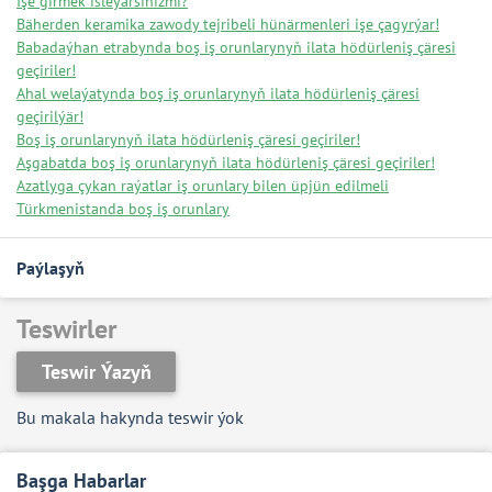
Işe girmek isleýärsiňizmi?
Bäherden keramika zawody tejribeli hünärmenleri işe çagyrýar!
Babadaýhan etrabynda boş iş orunlarynyň ilata hödürleniş çäresi
geçiriler!
Ahal welaýatynda boş iş orunlarynyň ilata hödürleniş çäresi
geçirilýär!
Boş iş orunlarynyň ilata hödürleniş çäresi geçiriler!
Aşgabatda boş iş orunlarynyň ilata hödürleniş çäresi geçiriler!
Azatlyga çykan raýatlar iş orunlary bilen üpjün edilmeli
Türkmenistanda boş iş orunlary
Paýlaşyň
Teswirler
Teswir Ýazyň
Bu makala hakynda teswir ýok
Başga Habarlar