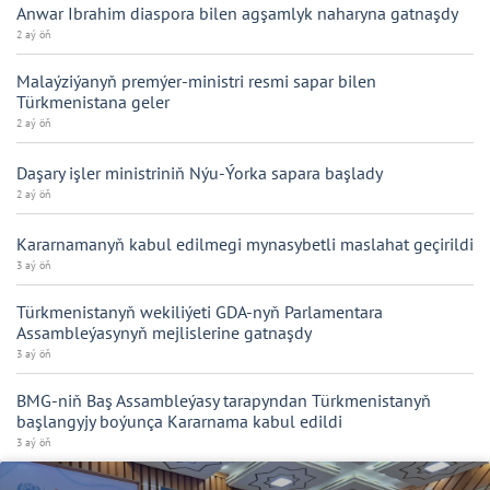
Anwar Ibrahim diaspora bilen agşamlyk naharyna gatnaşdy
2 aý öň
Malaýziýanyň premýer-ministri resmi sapar bilen
Türkmenistana geler
2 aý öň
Daşary işler ministriniň Nýu-Ýorka sapara başlady
2 aý öň
Kararnamanyň kabul edilmegi mynasybetli maslahat geçirildi
3 aý öň
Türkmenistanyň wekiliýeti GDA-nyň Parlamentara
Assambleýasynyň mejlislerine gatnaşdy
3 aý öň
BMG-niň Baş Assambleýasy tarapyndan Türkmenistanyň
başlangyjy boýunça Kararnama kabul edildi
3 aý öň