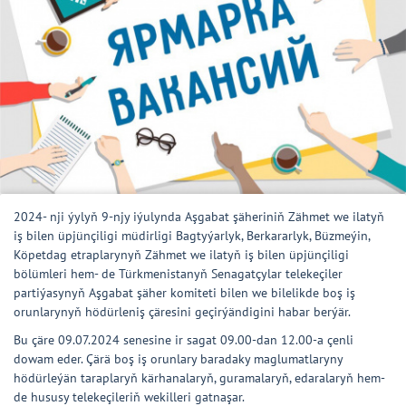
2024- nji ýylyň 9-njy iýulynda Aşgabat şäheriniň Zähmet we ilatyň
iş bilen üpjünçiligi müdirligi Bagtyýarlyk, Berkararlyk, Büzmeýin,
Köpetdag etraplarynyň Zähmet we ilatyň iş bilen üpjünçiligi
bölümleri hem- de Türkmenistanyň Senagatçylar telekeçiler
partiýasynyň Aşgabat şäher komiteti bilen we bilelikde boş iş
orunlarynyň hödürleniş çäresini geçirýändigini habar berýär.
Bu çäre 09.07.2024 senesine ir sagat 09.00-dan 12.00-a çenli
dowam eder. Çärä boş iş orunlary baradaky maglumatlaryny
hödürleýän taraplaryň kärhanalaryň, guramalaryň, edaralaryň hem-
de hususy telekeçileriň wekilleri gatnaşar.