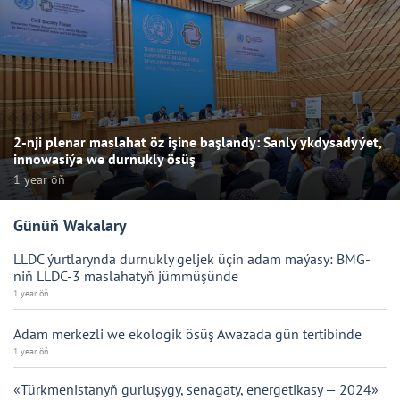
2-nji plenar maslahat öz işine başlandy: Sanly ykdysadyýet,
innowasiýa we durnukly ösüş
1 year öň
Günüň Wakalary
LLDC ýurtlarynda durnukly geljek üçin adam maýasy: BMG-
niň LLDC-3 maslahatyň jümmüşünde
1 year öň
Adam merkezli we ekologik ösüş Awazada gün tertibinde
1 year öň
«Türkmenistanyň gurluşygy, senagaty, energetikasy — 2024»