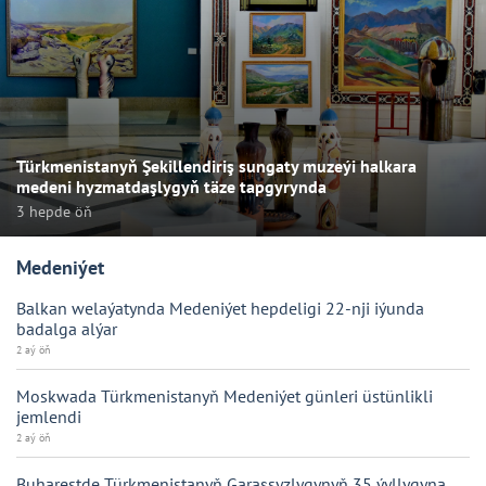
Türkmenistanyň Şekillendiriş sungaty muzeýi halkara
medeni hyzmatdaşlygyň täze tapgyrynda
3 hepde öň
Medeniýet
Balkan welaýatynda Medeniýet hepdeligi 22-nji iýunda
badalga alýar
2 aý öň
Moskwada Türkmenistanyň Medeniýet günleri üstünlikli
jemlendi
2 aý öň
Buharestde Türkmenistanyň Garaşsyzlygynyň 35 ýyllygyna