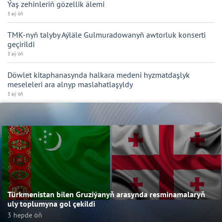
Ýaş zehinleriň gözellik älemi
3 aý öň
TMK-nyň talyby Aýläle Gulmuradowanyň awtorluk konserti
geçirildi
3 aý öň
Döwlet kitaphanasynda halkara medeni hyzmatdaşlyk
meseleleri ara alnyp maslahatlaşyldy
3 aý öň
Türkmenistan bilen Gruziýanyň arasynda resminamalaryň
uly toplumyna gol çekildi
3 hepde öň