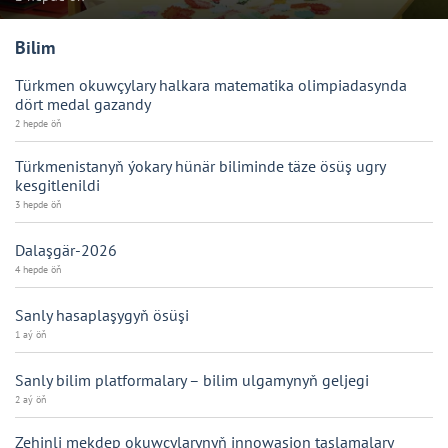
Bilim
Türkmen okuwçylary halkara matematika olimpiadasynda
dört medal gazandy
2 hepde öň
Türkmenistanyň ýokary hünär biliminde täze ösüş ugry
kesgitlenildi
3 hepde öň
Dalaşgär-2026
4 hepde öň
Sanly hasaplaşygyň ösüşi
1 aý öň
Sanly bilim platformalary – bilim ulgamynyň geljegi
2 aý öň
Zehinli mekdep okuwçylarynyň innowasion taslamalary