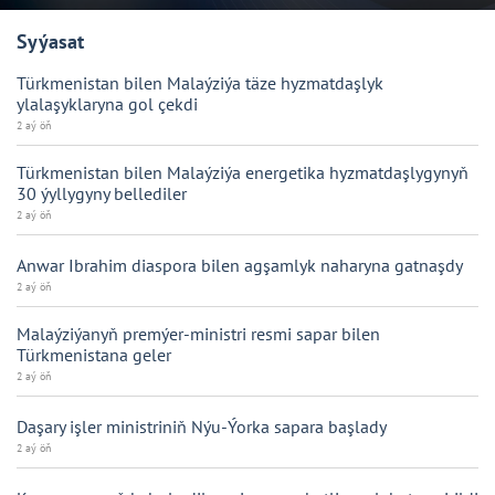
Syýasat
Türkmenistan bilen Malaýziýa täze hyzmatdaşlyk
ylalaşyklaryna gol çekdi
2 aý öň
Türkmenistan bilen Malaýziýa energetika hyzmatdaşlygynyň
30 ýyllygyny bellediler
2 aý öň
Anwar Ibrahim diaspora bilen agşamlyk naharyna gatnaşdy
2 aý öň
Malaýziýanyň premýer-ministri resmi sapar bilen
Türkmenistana geler
2 aý öň
Daşary işler ministriniň Nýu-Ýorka sapara başlady
2 aý öň