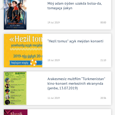
Möý adam öýden uzakda bolsa-da,
tomaşaça ýakyn
19 Jul 2019
00:00
“Hezil tomus” açyk meýdan konserti
18 Jul 2019
21:10
Arakesmesiz multfilm “Türkmenistan”
kino-konsert merkeziniň ekranynda
(şenbe, 13.07.2019)
11 Jul 2019
20:36