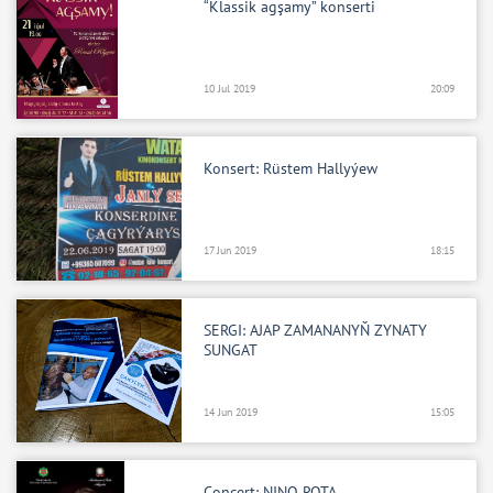
“Klassik agşamy” konserti
10 Jul 2019
20:09
Konsert: Rüstem Hallyýew
17 Jun 2019
18:15
SERGI: AJAP ZAMANANYŇ ZYNATY
SUNGAT
14 Jun 2019
15:05
Concert: NINO ROTA