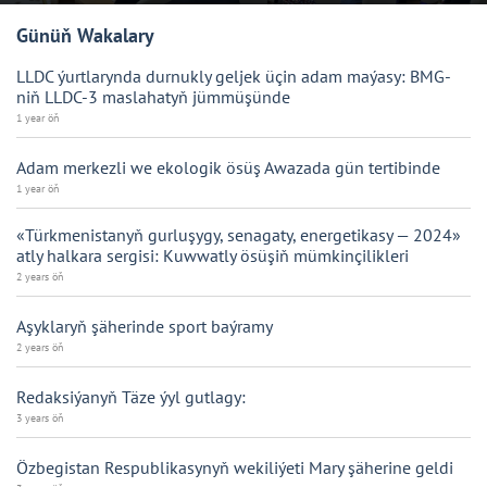
Günüň Wakalary
LLDC ýurtlarynda durnukly geljek üçin adam maýasy: BMG-
niň LLDC-3 maslahatyň jümmüşünde
1 year öň
Adam merkezli we ekologik ösüş Awazada gün tertibinde
1 year öň
«Türkmenistanyň gurluşygy, senagaty, energetikasy — 2024»
atly halkara sergisi: Kuwwatly ösüşiň mümkinçilikleri
2 years öň
Aşyklaryň şäherinde sport baýramy
2 years öň
Redaksiýanyň Täze ýyl gutlagy:
3 years öň
Özbegistan Respublikasynyň wekiliýeti Mary şäherine geldi