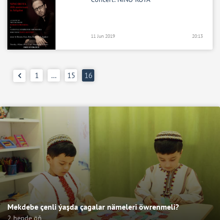
11 Jun 2019
20:13
1
…
15
16
Mekdebe çenli ýaşda çagalar nämeleri öwrenmeli?
2 hepde öň