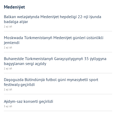
Medeniýet
Balkan welaýatynda Medeniýet hepdeligi 22-nji iýunda
badalga alýar
2 aý öň
Moskwada Türkmenistanyň Medeniýet günleri üstünlikli
jemlendi
2 aý öň
Buharestde Türkmenistanyň Garaşsyzlygynyň 35 ýyllygyna
bagyşlanan sergi açyldy
2 aý öň
Daşoguzda Bütindünýä futbol güni mynasybetli sport
festiwaly geçirildi
2 aý öň
Aýdym-saz konserti geçirildi
3 aý öň