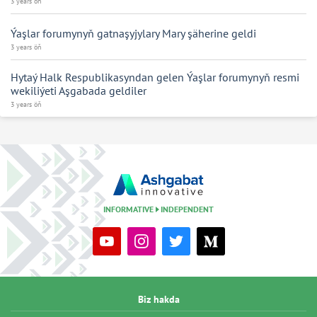
3 years öň
Ýaşlar forumynyň gatnaşyjylary Mary şäherine geldi
3 years öň
Hytaý Halk Respublikasyndan gelen Ýaşlar forumynyň resmi
wekiliýeti Aşgabada geldiler
3 years öň
INFORMATIVE
INDEPENDENT
Biz hakda