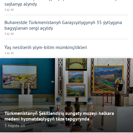
saýlanyp alyndy
2 aý öň
Buharestde Türkmenistanyň Garaşsyzlygynyň 35 ýyllygyna
bagyşlanan sergi açyldy
2 aý öň
Ýaş nesilleriň ylym-bilim mümkinçilikleri
2 aý öň
Türkmenistanyň Şekillendiriş sungaty muzeýi halkara
medeni hyzmatdaşlygyň täze tapgyrynda
3 hepde öň