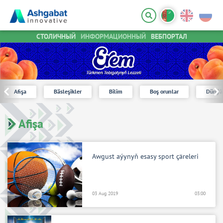
СТОЛИЧНЫЙ
ИНФОРМАЦИОННЫЙ
ВЕБПОРТАЛ
Afişa
Bäsleşikler
Bilim
Boş orunlar
Dünýä
Afişa
Awgust aýynyň esasy sport çäreleri
03 Aug 2019
03:00