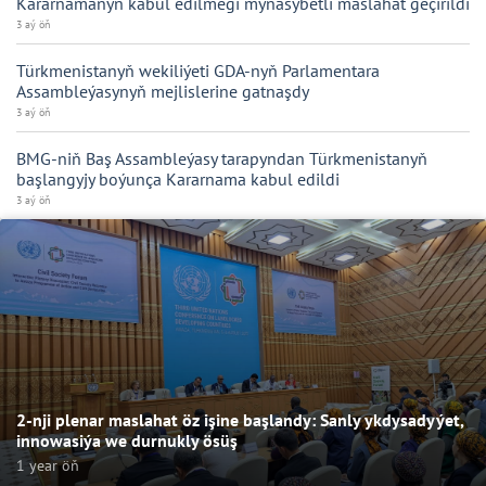
Kararnamanyň kabul edilmegi mynasybetli maslahat geçirildi
3 aý öň
Türkmenistanyň wekiliýeti GDA-nyň Parlamentara
Assambleýasynyň mejlislerine gatnaşdy
3 aý öň
BMG-niň Baş Assambleýasy tarapyndan Türkmenistanyň
başlangyjy boýunça Kararnama kabul edildi
3 aý öň
2-nji plenar maslahat öz işine başlandy: Sanly ykdysadyýet,
innowasiýa we durnukly ösüş
1 year öň