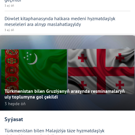
3 aý öň
Döwlet kitaphanasynda halkara medeni hyzmatdaşlyk
meseleleri ara alnyp maslahatlaşyldy
3 aý öň
Türkmenistan bilen Gruziýanyň arasynda resminamalaryň
uly toplumyna gol çekildi
3 hepde öň
Syýasat
Türkmenistan bilen Malaýziýa täze hyzmatdaşlyk