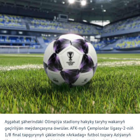
Aşgabat şäherindäki Olimpiýa stadiony hakyky taryhy wakanyň
geçirilýän meýdançasyna öwrüler. AFK-nyň Çempionlar ligasy-2-niň
1/8 final tapgyrynyň çäklerinde «Arkadag» futbol topary Aziýanyň