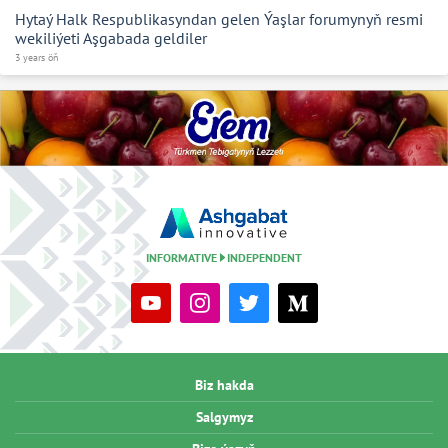
Hytaý Halk Respublikasyndan gelen Ýaşlar forumynyň resmi
wekiliýeti Aşgabada geldiler
3 years öň
INFORMATIVE
INDEPENDENT
Biz hakda
Salgymyz