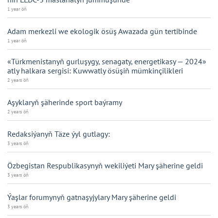
1 year öň
Adam merkezli we ekologik ösüş Awazada gün tertibinde
1 year öň
«Türkmenistanyň gurluşygy, senagaty, energetikasy — 2024»
atly halkara sergisi: Kuwwatly ösüşiň mümkinçilikleri
2 years öň
Aşyklaryň şäherinde sport baýramy
2 years öň
Redaksiýanyň Täze ýyl gutlagy:
3 years öň
Özbegistan Respublikasynyň wekiliýeti Mary şäherine geldi
3 years öň
Ýaşlar forumynyň gatnaşyjylary Mary şäherine geldi
3 years öň