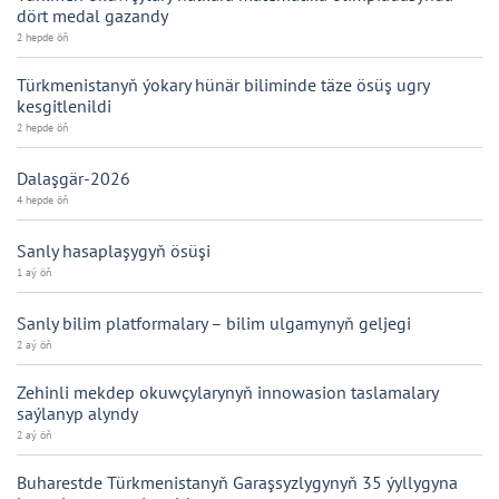
dört medal gazandy
2 hepde öň
Türkmenistanyň ýokary hünär biliminde täze ösüş ugry
kesgitlenildi
2 hepde öň
Dalaşgär-2026
4 hepde öň
Sanly hasaplaşygyň ösüşi
1 aý öň
Sanly bilim platformalary – bilim ulgamynyň geljegi
2 aý öň
Zehinli mekdep okuwçylarynyň innowasion taslamalary
saýlanyp alyndy
2 aý öň
Buharestde Türkmenistanyň Garaşsyzlygynyň 35 ýyllygyna