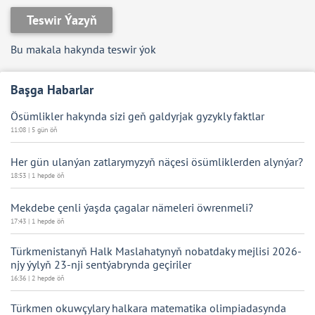
Teswir Ýazyň
Bu makala hakynda teswir ýok
Başga Habarlar
Ösümlikler hakynda sizi geň galdyrjak gyzykly faktlar
11:08 | 5 gün öň
Her gün ulanýan zatlarymyzyň näçesi ösümliklerden alynýar?
18:53 | 1 hepde öň
Mekdebe çenli ýaşda çagalar nämeleri öwrenmeli?
17:43 | 1 hepde öň
Türkmenistanyň Halk Maslahatynyň nobatdaky mejlisi 2026-
njy ýylyň 23-nji sentýabrynda geçiriler
16:36 | 2 hepde öň
Türkmen okuwçylary halkara matematika olimpiadasynda