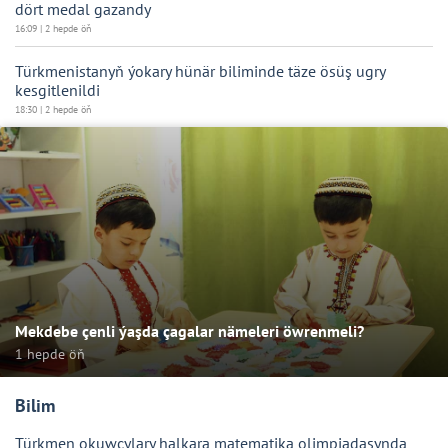
dört medal gazandy
16:09 | 2 hepde öň
Türkmenistanyň ýokary hünär biliminde täze ösüş ugry
kesgitlenildi
18:30 | 2 hepde öň
Mekdebe çenli ýaşda çagalar nämeleri öwrenmeli?
1 hepde öň
Bilim
Türkmen okuwçylary halkara matematika olimpiadasynda