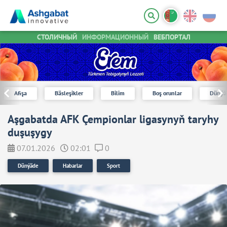
СТОЛИЧНЫЙ
ИНФОРМАЦИОННЫЙ
ВЕБПОРТАЛ
Afişa
Bäsleşikler
Bilim
Boş orunlar
Dünýä
Aşgabatda AFK Çempionlar ligasynyň taryhy
duşuşygy
07.01.2026
02:01
0
Dünýäde
Habarlar
Sport