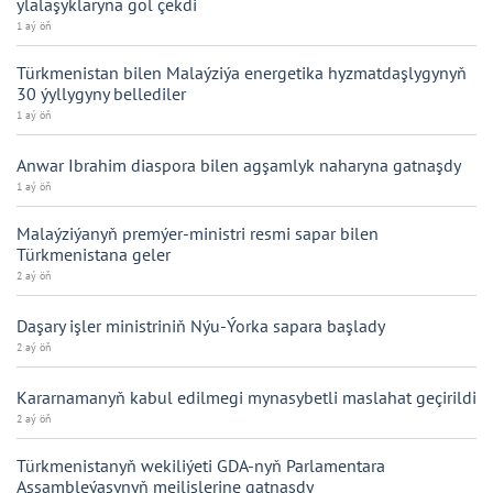
ylalaşyklaryna gol çekdi
1 aý öň
Türkmenistan bilen Malaýziýa energetika hyzmatdaşlygynyň
30 ýyllygyny bellediler
1 aý öň
Anwar Ibrahim diaspora bilen agşamlyk naharyna gatnaşdy
1 aý öň
Malaýziýanyň premýer-ministri resmi sapar bilen
Türkmenistana geler
2 aý öň
Daşary işler ministriniň Nýu-Ýorka sapara başlady
2 aý öň
Kararnamanyň kabul edilmegi mynasybetli maslahat geçirildi
2 aý öň
Türkmenistanyň wekiliýeti GDA-nyň Parlamentara
Assambleýasynyň mejlislerine gatnaşdy