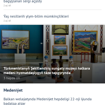
bagyşlanan sergi açyldy
2 aý öň
Ýaş nesilleriň ylym-bilim mümkinçilikleri
2 aý öň
Türkmenistanyň Şekillendiriş sungaty muzeýi halkara
medeni hyzmatdaşlygyň täze tapgyrynda
3 hepde öň
Medeniýet
Balkan welaýatynda Medeniýet hepdeligi 22-nji iýunda
badalga alýar