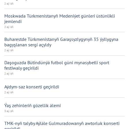
2 aý öň
Moskwada Türkmenistanyň Medeniýet günleri üstünlikli
jemlendi
2 aý öň
Buharestde Türkmenistanyň Garaşsyzlygynyň 35 ýyllygyna
bagyşlanan sergi açyldy
2 aý öň
Daşoguzda Bütindünýä futbol güni mynasybetli sport
festiwaly geçirildi
2 aý öň
Aýdym-saz konserti geçirildi
2 aý öň
Ýaş zehinleriň gözellik älemi
3 aý öň
TMK-nyň talyby Aýläle Gulmuradowanyň awtorluk konserti
geçirildi