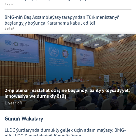
2 aý öň
BMG-niň Baş Assambleýasy tarapyndan Türkmenistanyň
başlangyjy boýunça Kararnama kabul edildi
2 aý öň
2-nji plenar maslahat öz işine başlandy: Sanly ykdysadyýet,
innowasiýa we durnukly ösüş
1 year öň
Günüň Wakalary
LLDC ýurtlarynda durnukly geljek üçin adam maýasy: BMG-
niň LLDC-3 maslahatyň jümmüşünde