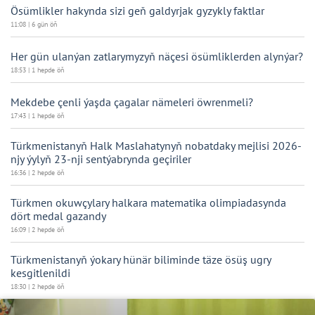
Ösümlikler hakynda sizi geň galdyrjak gyzykly faktlar
11:08 | 6 gün öň
Her gün ulanýan zatlarymyzyň näçesi ösümliklerden alynýar?
18:53 | 1 hepde öň
Mekdebe çenli ýaşda çagalar nämeleri öwrenmeli?
17:43 | 1 hepde öň
Türkmenistanyň Halk Maslahatynyň nobatdaky mejlisi 2026-
njy ýylyň 23-nji sentýabrynda geçiriler
16:36 | 2 hepde öň
Türkmen okuwçylary halkara matematika olimpiadasynda
dört medal gazandy
16:09 | 2 hepde öň
Türkmenistanyň ýokary hünär biliminde täze ösüş ugry
kesgitlenildi
18:30 | 2 hepde öň