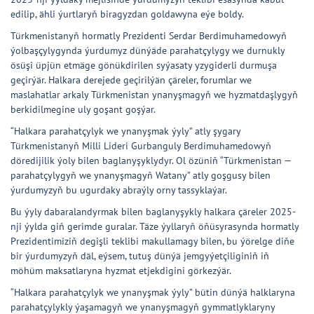
edilip, ähli ýurtlaryň biragyzdan goldawyna eýe boldy.
Türkmenistanyň hormatly Prezidenti Serdar Berdimuhamedowyň
ýolbaşçylygynda ýurdumyz dünýäde parahatçylygy we durnukly
ösüşi üpjün etmäge gönükdirilen syýasaty yzygiderli durmuşa
geçirýär. Halkara derejede geçirilýän çäreler, forumlar we
maslahatlar arkaly Türkmenistan ynanyşmagyň we hyzmatdaşlygyň
berkidilmegine uly goşant goşýar.
“Halkara parahatçylyk we ynanyşmak ýyly” atly şygary
Türkmenistanyň Milli Lideri Gurbanguly Berdimuhamedowyň
döredijilik ýoly bilen baglanyşyklydyr. Ol özüniň “Türkmenistan —
parahatçylygyň we ynanyşmagyň Watany” atly goşgusy bilen
ýurdumyzyň bu ugurdaky abraýly orny tassyklaýar.
Bu ýyly dabaralandyrmak bilen baglanyşykly halkara çäreler 2025-
nji ýylda giň gerimde guralar. Täze ýyllaryň öňüsyrasynda hormatly
Prezidentimiziň degişli teklibi makullamagy bilen, bu ýörelge diňe
bir ýurdumyzyň däl, eýsem, tutuş dünýä jemgyýetçiliginiň iň
möhüm maksatlaryna hyzmat etjekdigini görkezýär.
“Halkara parahatçylyk we ynanyşmak ýyly” bütin dünýä halklaryna
parahatçylykly ýaşamagyň we ynanyşmagyň gymmatlyklaryny