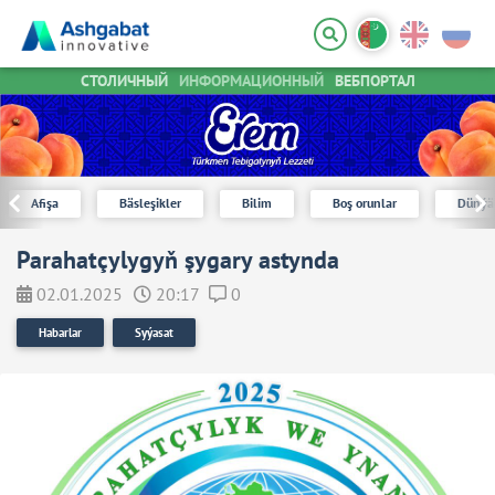
СТОЛИЧНЫЙ
ИНФОРМАЦИОННЫЙ
ВЕБПОРТАЛ
Afişa
Bäsleşikler
Bilim
Boş orunlar
Dünýä
Parahatçylygyň şygary astynda
02.01.2025
20:17
0
Habarlar
Syýasat