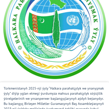
Türkmenistanyň 2025-nji ýyly “Halkara parahatçylyk we ynanyşmak
ýyly” diýip yglan etmegi ýurdumyza mahsus parahatçylyk söýüjilik
ýörelgeleriniň we ynsanperwer başlangyçlarynyň aýdyň beýanydyr.
Bu başlangyç Birleşen Milletler Guramasynyň Baş Assambleýasynyň
2023-nji ýyldaky mejlisinde ýurdumyzyň teklibi esasynda kabul