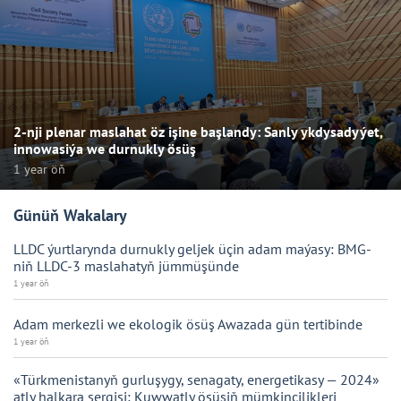
2-nji plenar maslahat öz işine başlandy: Sanly ykdysadyýet,
innowasiýa we durnukly ösüş
1 year öň
Günüň Wakalary
LLDC ýurtlarynda durnukly geljek üçin adam maýasy: BMG-
niň LLDC-3 maslahatyň jümmüşünde
1 year öň
Adam merkezli we ekologik ösüş Awazada gün tertibinde
1 year öň
«Türkmenistanyň gurluşygy, senagaty, energetikasy — 2024»
atly halkara sergisi: Kuwwatly ösüşiň mümkinçilikleri