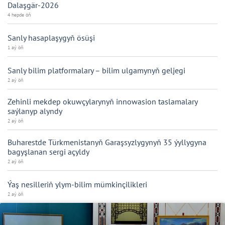
Dalaşgär-2026
4 hepde öň
Sanly hasaplaşygyň ösüşi
1 aý öň
Sanly bilim platformalary – bilim ulgamynyň geljegi
2 aý öň
Zehinli mekdep okuwçylarynyň innowasion taslamalary
saýlanyp alyndy
2 aý öň
Buharestde Türkmenistanyň Garaşsyzlygynyň 35 ýyllygyna
bagyşlanan sergi açyldy
2 aý öň
Ýaş nesilleriň ylym-bilim mümkinçilikleri
2 aý öň