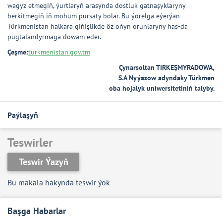
wagyz etmegiň, ýurtlaryň arasynda dostluk gatnaşyklaryny
berkitmegiň iň möhüm pursaty bolar. Bu ýörelgä eýerýän
Türkmenistan halkara giňişlikde öz oňyn orunlaryny has-da
pugtalandyrmaga dowam eder.
Çeşme:
turkmenistan.gov.tm
Çynarsoltan TIRKEŞMYRADOWA,
S.A Nyýazow adyndaky Türkmen
oba hojalyk uniwersitetiniň talyby.
Paýlaşyň
Teswirler
Teswir Ýazyň
Bu makala hakynda teswir ýok
Başga Habarlar