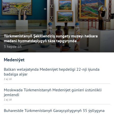
Türkmenistanyň Şekillendiriş sungaty muzeýi halkara
medeni hyzmatdaşlygyň täze tapgyrynda
3 hepde öň
Medeniýet
Balkan welaýatynda Medeniýet hepdeligi 22-nji iýunda
badalga alýar
2 aý öň
Moskwada Türkmenistanyň Medeniýet günleri üstünlikli
jemlendi
2 aý öň
Buharestde Türkmenistanyň Garaşsyzlygynyň 35 ýyllygyna