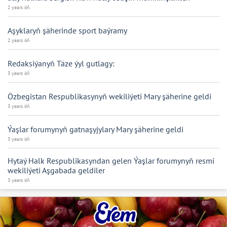
2 years öň
Aşyklaryň şäherinde sport baýramy
2 years öň
Redaksiýanyň Täze ýyl gutlagy:
3 years öň
Özbegistan Respublikasynyň wekiliýeti Mary şäherine geldi
3 years öň
Ýaşlar forumynyň gatnaşyjylary Mary şäherine geldi
3 years öň
Hytaý Halk Respublikasyndan gelen Ýaşlar forumynyň resmi
wekiliýeti Aşgabada geldiler
3 years öň