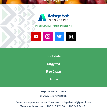
INFORMATIVE
INDEPENDENT
Biz hakda
Salgymyz
Bize ýazyň
Arhiw
Версия 2019.1 Beta
© 2026 «In Ashgabat»
Адрес электронной почты Редакции:
ashgabat.in@gmail.com
Телефон Редакции:
+99361517100 | +99364834432