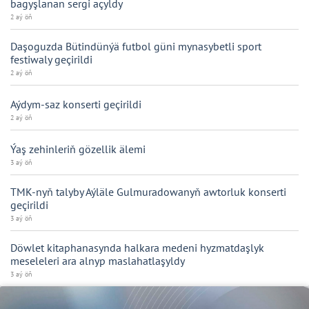
bagyşlanan sergi açyldy
2 aý öň
Daşoguzda Bütindünýä futbol güni mynasybetli sport
festiwaly geçirildi
2 aý öň
Aýdym-saz konserti geçirildi
2 aý öň
Ýaş zehinleriň gözellik älemi
3 aý öň
TMK-nyň talyby Aýläle Gulmuradowanyň awtorluk konserti
geçirildi
3 aý öň
Döwlet kitaphanasynda halkara medeni hyzmatdaşlyk
meseleleri ara alnyp maslahatlaşyldy
3 aý öň