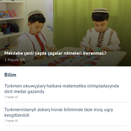
Mekdebe çenli ýaşda çagalar nämeleri öwrenmeli?
1 hepde öň
Bilim
Türkmen okuwçylary halkara matematika olimpiadasynda
dört medal gazandy
2 hepde öň
Türkmenistanyň ýokary hünär biliminde täze ösüş ugry
kesgitlenildi
2 hepde öň