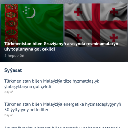
Türkmenistan bilen Gruziýanyň arasynda resminamalaryň
uly toplumyna gol çekildi
3 hepde öň
Syýasat
Türkmenistan bilen Malaýziýa täze hyzmatdaşlyk
ylalaşyklaryna gol çekdi
2 aý öň
Türkmenistan bilen Malaýziýa energetika hyzmatdaşlygynyň
30 ýyllygyny bellediler
2 aý öň