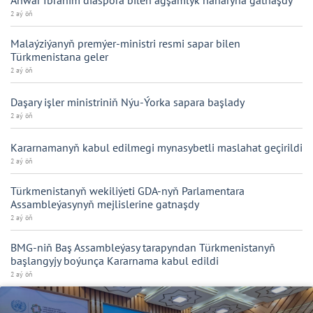
Anwar Ibrahim diaspora bilen agşamlyk naharyna gatnaşdy
2 aý öň
Malaýziýanyň premýer-ministri resmi sapar bilen
Türkmenistana geler
2 aý öň
Daşary işler ministriniň Nýu-Ýorka sapara başlady
2 aý öň
Kararnamanyň kabul edilmegi mynasybetli maslahat geçirildi
2 aý öň
Türkmenistanyň wekiliýeti GDA-nyň Parlamentara
Assambleýasynyň mejlislerine gatnaşdy
2 aý öň
BMG-niň Baş Assambleýasy tarapyndan Türkmenistanyň
başlangyjy boýunça Kararnama kabul edildi
2 aý öň