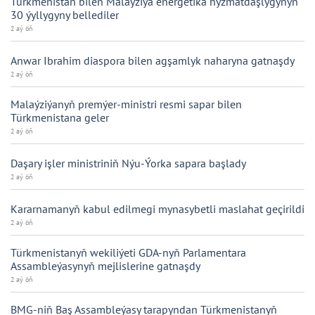
Türkmenistan bilen Malaýziýa energetika hyzmatdaşlygynyň
30 ýyllygyny bellediler
2 aý öň
Anwar Ibrahim diaspora bilen agşamlyk naharyna gatnaşdy
2 aý öň
Malaýziýanyň premýer-ministri resmi sapar bilen
Türkmenistana geler
2 aý öň
Daşary işler ministriniň Nýu-Ýorka sapara başlady
2 aý öň
Kararnamanyň kabul edilmegi mynasybetli maslahat geçirildi
2 aý öň
Türkmenistanyň wekiliýeti GDA-nyň Parlamentara
Assambleýasynyň mejlislerine gatnaşdy
2 aý öň
BMG-niň Baş Assambleýasy tarapyndan Türkmenistanyň