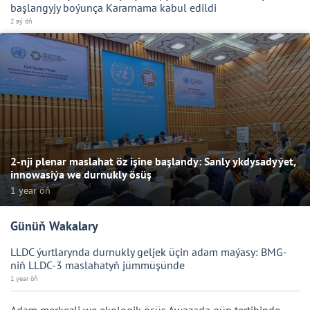
başlangyjy boýunça Kararnama kabul edildi
2 aý öň
2-nji plenar maslahat öz işine başlandy: Sanly ykdysadyýet,
innowasiýa we durnukly ösüş
1 year öň
Günüň Wakalary
LLDC ýurtlarynda durnukly geljek üçin adam maýasy: BMG-
niň LLDC-3 maslahatyň jümmüşünde
1 year öň