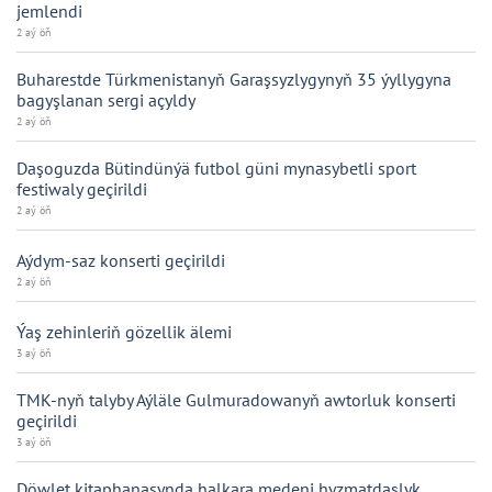
jemlendi
2 aý öň
Buharestde Türkmenistanyň Garaşsyzlygynyň 35 ýyllygyna
bagyşlanan sergi açyldy
2 aý öň
Daşoguzda Bütindünýä futbol güni mynasybetli sport
festiwaly geçirildi
2 aý öň
Aýdym-saz konserti geçirildi
2 aý öň
Ýaş zehinleriň gözellik älemi
3 aý öň
TMK-nyň talyby Aýläle Gulmuradowanyň awtorluk konserti
geçirildi
3 aý öň
Döwlet kitaphanasynda halkara medeni hyzmatdaşlyk