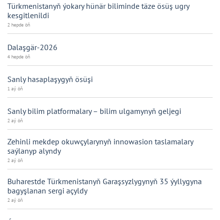
Türkmenistanyň ýokary hünär biliminde täze ösüş ugry
kesgitlenildi
2 hepde öň
Dalaşgär-2026
4 hepde öň
Sanly hasaplaşygyň ösüşi
1 aý öň
Sanly bilim platformalary – bilim ulgamynyň geljegi
2 aý öň
Zehinli mekdep okuwçylarynyň innowasion taslamalary
saýlanyp alyndy
2 aý öň
Buharestde Türkmenistanyň Garaşsyzlygynyň 35 ýyllygyna
bagyşlanan sergi açyldy
2 aý öň