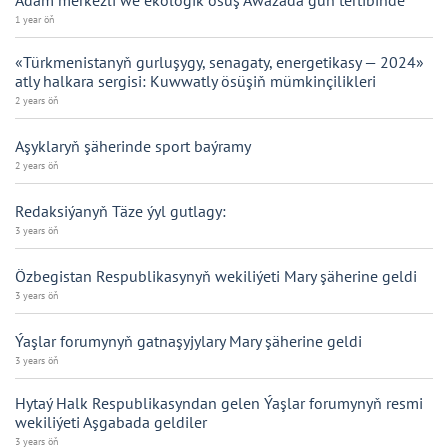
Adam merkezli we ekologik ösüş Awazada gün tertibinde
1 year öň
«Türkmenistanyň gurluşygy, senagaty, energetikasy — 2024»
atly halkara sergisi: Kuwwatly ösüşiň mümkinçilikleri
2 years öň
Aşyklaryň şäherinde sport baýramy
2 years öň
Redaksiýanyň Täze ýyl gutlagy:
3 years öň
Özbegistan Respublikasynyň wekiliýeti Mary şäherine geldi
3 years öň
Ýaşlar forumynyň gatnaşyjylary Mary şäherine geldi
3 years öň
Hytaý Halk Respublikasyndan gelen Ýaşlar forumynyň resmi
wekiliýeti Aşgabada geldiler
3 years öň