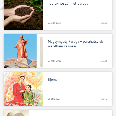
Toprak we zähmet barada
22 Apr 2025
20:25
Magtymguly Pyragy – parahatçylyk
we ylham çeşmesi
27 Mar 2025
15:24
Ejeme
25 Jan 2025
10:50