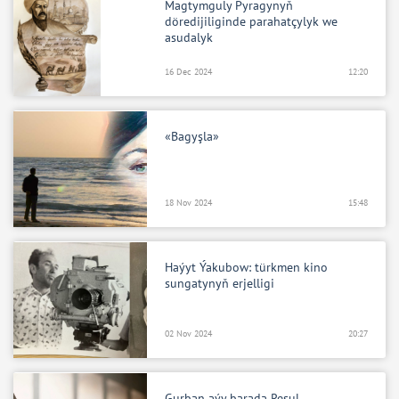
Magtymguly Pyragynyň
döredijiliginde parahatçylyk we
asudalyk
16 Dec 2024
12:20
«Bagyşla»
18 Nov 2024
15:48
Haýyt Ýakubow: türkmen kino
sungatynyň erjelligi
02 Nov 2024
20:27
Gurban aýy barada Resul