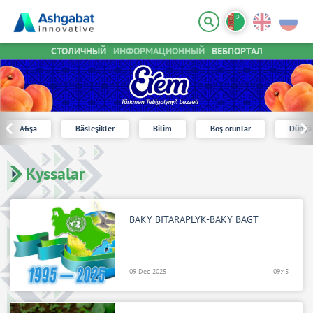
СТОЛИЧНЫЙ
ИНФОРМАЦИОННЫЙ
ВЕБПОРТАЛ
Afişa
Bäsleşikler
Bilim
Boş orunlar
Dünýä
Kyssalar
BAKY BITARAPLYK-BAKY BAGT
09 Dec 2025
09:45