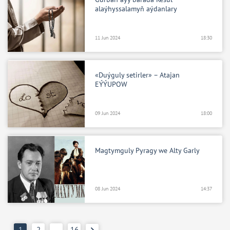
alaýhyssalamyň aýdanlary
11 Jun 2024
18:30
«Duýguly setirler» – Atajan
EÝÝUPOW
09 Jun 2024
18:00
Magtymguly Pyragy we Alty Garly
08 Jun 2024
14:37
1
2
…
16