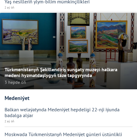
Ýaş nesilleriň ylym-bilim mümkinçilikleri
2 aý öň
Türkmenistanyň Şekillendiriş sungaty muzeýi halkara
medeni hyzmatdaşlygyň täze tapgyrynda
3 hepde öň
Medeniýet
Balkan welaýatynda Medeniýet hepdeligi 22-nji iýunda
badalga alýar
2 aý öň
Moskwada Türkmenistanyň Medeniýet günleri üstünlikli