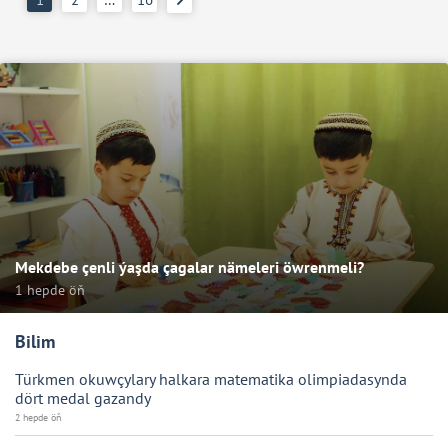
Mekdebe çenli ýaşda çagalar nämeleri öwrenmeli?
1 hepde öň
Bilim
Türkmen okuwçylary halkara matematika olimpiadasynda
dört medal gazandy
2 hepde öň