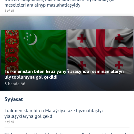
meseleleri ara alnyp maslahatlaşyldy
3 aý öň
Türkmenistan bilen Gruziýanyň arasynda resminamalaryň
uly toplumyna gol çekildi
3 hepde öň
Syýasat
Türkmenistan bilen Malaýziýa täze hyzmatdaşlyk
ylalaşyklaryna gol çekdi
2 aý öň