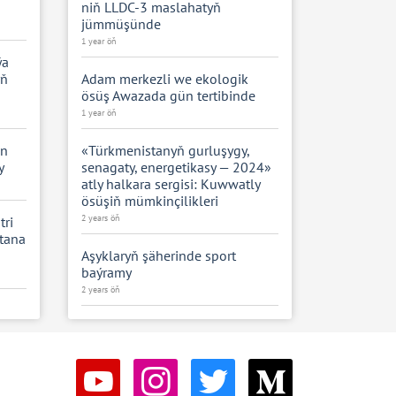
niň LLDC-3 maslahatyň
jümmüşünde
1 year öň
ýa
yň
Adam merkezli we ekologik
ösüş Awazada gün tertibinde
1 year öň
en
«Türkmenistanyň gurluşygy,
y
senagaty, energetikasy — 2024»
atly halkara sergisi: Kuwwatly
ösüşiň mümkinçilikleri
2 years öň
tri
stana
Aşyklaryň şäherinde sport
baýramy
2 years öň
Redaksiýanyň Täze ýyl gutlagy:
3 years öň
gi
Özbegistan Respublikasynyň