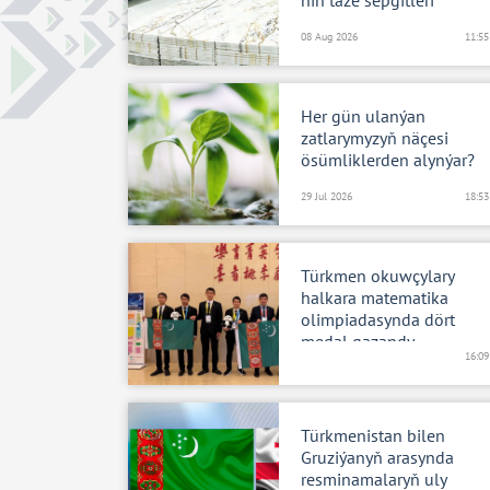
08 Aug 2026
11:55
Her gün ulanýan
zatlarymyzyň näçesi
ösümliklerden alynýar?
29 Jul 2026
18:53
Türkmen okuwçylary
halkara matematika
olimpiadasynda dört
medal gazandy
16:09
Türkmenistan bilen
Gruziýanyň arasynda
resminamalaryň uly