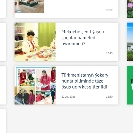
10:12
Mekdebe çenli ýaşda
çagalar nämeleri
öwrenmeli?
17:43
Türkmenistanyň ýokary
hünär biliminde täze
ösüş ugry kesgitlenildi
22 Jul 2026
18:30