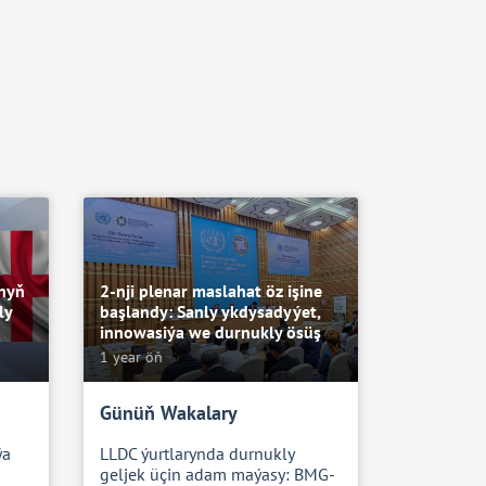
anyň
2-nji plenar maslahat öz işine
ly
başlandy: Sanly ykdysadyýet,
innowasiýa we durnukly ösüş
1 year öň
Günüň Wakalary
ýa
LLDC ýurtlarynda durnukly
geljek üçin adam maýasy: BMG-