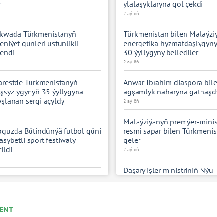
r
ylalaşyklaryna gol çekdi
ň
2 aý öň
kwada Türkmenistanyň
Türkmenistan bilen Malaýzi
niýet günleri üstünlikli
energetika hyzmatdaşlygyn
endi
30 ýyllygyny bellediler
ň
2 aý öň
arestde Türkmenistanyň
Anwar Ibrahim diaspora bil
şsyzlygynyň 35 ýyllygyna
agşamlyk naharyna gatnaşd
şlanan sergi açyldy
2 aý öň
ň
Malaýziýanyň premýer-minis
guzda Bütindünýä futbol güni
resmi sapar bilen Türkmeni
sybetli sport festiwaly
geler
rildi
2 aý öň
ň
Daşary işler ministriniň Nýu-
Ýorka sapara başlady
m-saz konserti geçirildi
2 aý öň
ň
ENT
Kararnamanyň kabul edilme
zehinleriň gözellik älemi