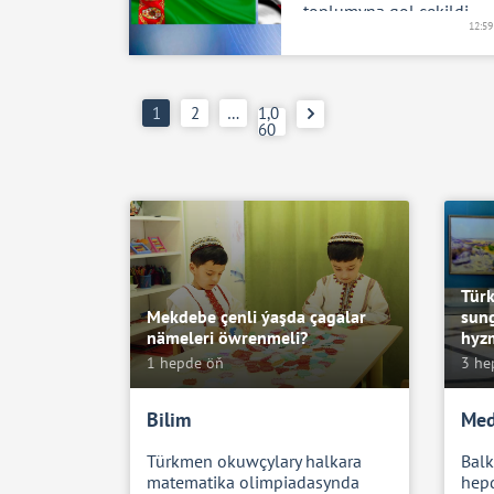
toplumyna gol çekildi
12:59
1
2
…
1,0
60
Türk
Mekdebe çenli ýaşda çagalar
sun
nämeleri öwrenmeli?
hyz
1 hepde öň
3 he
Bilim
Med
Türkmen okuwçylary halkara
Bal
matematika olimpiadasynda
hepd