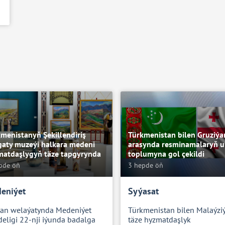
menistanyň Şekillendiriş
Türkmenistan bilen Gruziý
gaty muzeýi halkara medeni
arasynda resminamalaryň u
matdaşlygyň täze tapgyrynda
toplumyna gol çekildi
pde öň
3 hepde öň
eniýet
Syýasat
kan welaýatynda Medeniýet
Türkmenistan bilen Malaýzi
eligi 22-nji iýunda badalga
täze hyzmatdaşlyk