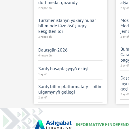
dört medal gazandy
alýa
2 hepde öň
2 aý ö
Türkmenistanyň ýokary hünär
Mos
biliminde täze ösüş ugry
Mede
kesgitlenildi
jeml
2 hepde öň
2 aý ö
Buh
Dalaşgär-2026
Gara
4 hepde öň
bagy
2 aý ö
Sanly hasaplaşygyň ösüşi
1 aý öň
Daşo
myna
Sanly bilim platformalary – bilim
geçi
ulgamynyň geljegi
2 aý ö
2 aý öň
Aýdy
Zehinli mekdep okuwçylarynyň
2 aý ö
innowasion taslamalary
saýlanyp alyndy
INFORMATIVE
INDEPEND
Ýaş 
2 aý öň