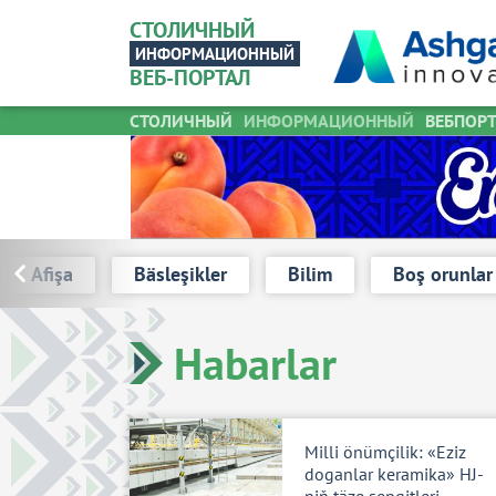
СТОЛИЧНЫЙ
ИНФОРМАЦИОННЫЙ
ВЕБ-ПОРТАЛ
СТОЛИЧНЫЙ
ИНФОРМАЦИОННЫЙ
ВЕБПОР
RedARB
Afişa
Bäsleşikler
Bilim
Boş orunlar
Habarlar
Milli önümçilik: «Eziz
doganlar keramika» HJ-
niň täze sepgitleri