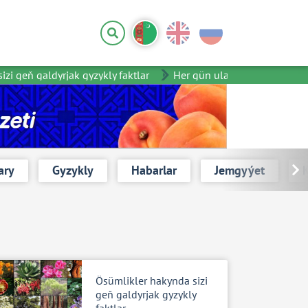
 geň galdyrjak gyzykly faktlar
Her gün ulanýan zatlarymyzyň 
ary
Gyzykly
Habarlar
Jemgyýet
Ösümlikler hakynda sizi
geň galdyrjak gyzykly
faktlar