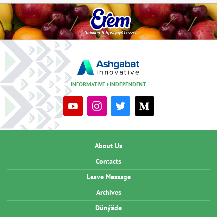
INFORMATIVE
INDEPENDENT
About Us
Contacts
Leave Message
Archives
Dünýäde