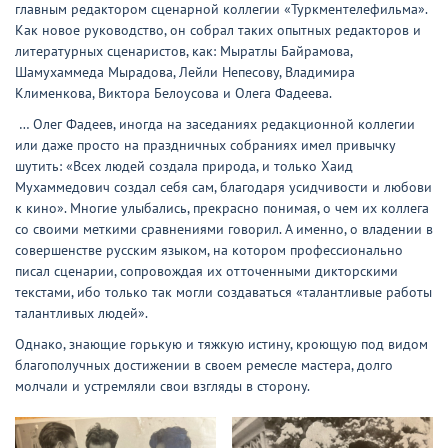
главным редактором сценарной коллегии «Туркментелефильма».
Как новое руководство, он собрал таких опытных редакторов и
литературных сценаристов, как: Мыратлы Байрамова,
Шамухаммеда Мырадова, Лейли Непесову, Владимира
Клименкова, Виктора Белоусова и Олега Фадеева.
… Олег Фадеев, иногда на заседаниях редакционной коллегии
или даже просто на праздничных собраниях имел привычку
шутить: «Всех людей создала природа, и только Хаид
Мухаммедович создал себя сам, благодаря усидчивости и любови
к кино». Многие улыбались, прекрасно понимая, о чем их коллега
со своими меткими сравнениями говорил. А именно, о владении в
совершенстве русским языком, на котором профессионально
писал сценарии, сопровождая их отточенными дикторскими
текстами, ибо только так могли создаваться «талантливые работы
талантливых людей».
Однако, знающие горькую и тяжкую истину, кроющую под видом
благополучных достижении в своем ремесле мастера, долго
молчали и устремляли свои взгляды в сторону.