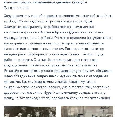
кинематографии, заслуженным деятелем культуры
Туркменистана.
Хочу вспомнить еще об одном запомнившимся мне событии. Как-
то, Хаид Мухаммедович попросил композитора Нуры
Халмаммедова, ранее уже работавшего с ним в детско-
юношеском фильме «Озорные братья» (Джапбаки) написать
музыку для его новой работы. Он часто приходил в студию, где я
его встречал и организовывал просмотры отснятых пленок в
кинозале или за монтажным столом. Помню, как композитор
неоднократно повторял, что заинтересовался темой, труда
работниц-ткачих. Она как бы откликалась для него эхом
традиционного ремесла, национального ковроткачества.
Режиссёр и композитор долго общались друг с другом, обсуждая
идею объединения современной музыки фильма с народными
мотивами. Так же, были важны условия записи музыки в
симфоническом оркестре Госкино, уже в Москве. Увы, состояние
здоровья не позволило Нуры Халмаммедову осуществить эту
мечту, на тот период ему понадобилась срочная госпитализация.