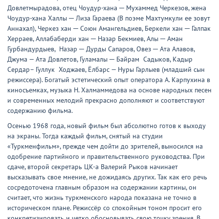
Довлетмырадова, отец Чоудур-хана ─ Мухаммед Черкезов, жена
Чоудур-хана Халлы ─ Лиза Гараева (В поэме Махтумкули ее зовут
Аннахал), Черкез хан ─ Союн Амангельдиев, Беркели хан ─ Галпак
Херраев, Аллабаберди хан ─ Назар Бекмиев, Алы ─ Аман
Гурбандурдыев, Назар ─ Дурды Сапаров, Овез ─ Ата Алавов,
Джума — Ата Довлетов, Гуламалы ─ Байрам Садыков, Кадыр
Сердар– Гуллук Ходжаев, Ёлбарс — Нуры Гарлыев (младший сын
режиссера). Богатый эстетический опыт оператора А. Карпухина в
киносъемках, музыка Н. Халмаммедова на основе народных песен
и современных мелодий прекрасно дополняют и соответствуют
содержанию фильма.
Осенью 1968 года, новый фильм был абсолютно готов к выходу
на экраны. Тогда каждый фильм, снятый на студии
«Туркменфильм», прежде чем дойти до зрителей, выносился на
одобрение партийного и правительственного руководства. При
сдаче, второй секретарь ЦК-а Валерий Рыков начинает
высказывать свое мнение, не дожидаясь других. Так как его речь
сосредоточена главным образом на содержании картины, он
считает, что жизнь туркменского народа показана не точно в
историческом плане. Режиссёр со спокойным тоном просит его
конкретизировать и четко обосновывать свою точку зрения. В.