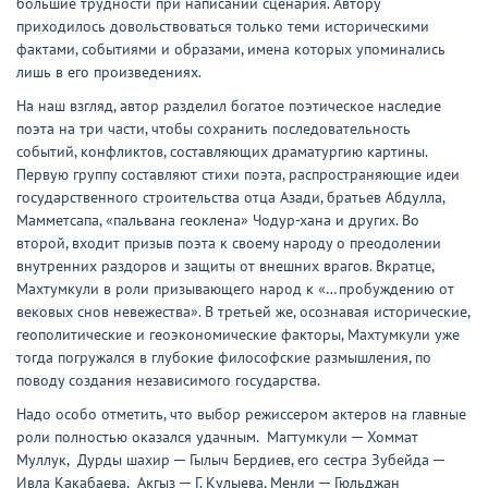
большие трудности при написании сценария. Автору
приходилось довольствоваться только теми историческими
фактами, событиями и образами, имена которых упоминались
лишь в его произведениях.
На наш взгляд, автор разделил богатое поэтическое наследие
поэта на три части, чтобы сохранить последовательность
событий, конфликтов, составляющих драматургию картины.
Первую группу составляют стихи поэта, распространяющие идеи
государственного строительства отца Азади, братьев Абдулла,
Мамметсапа, «пальвана геоклена» Чодур-хана и других. Во
второй, входит призыв поэта к своему народу о преодолении
внутренних раздоров и защиты от внешних врагов. Вкратце,
Махтумкули в роли призывающего народ к «…пробуждению от
вековых снов невежества». В третьей же, осознавая исторические,
геополитические и геоэкономические факторы, Махтумкули уже
тогда погружался в глубокие философские размышления, по
поводу создания независимого государства.
Надо особо отметить, что выбор режиссером актеров на главные
роли полностью оказался удачным. Магтумкули ─ Хоммат
Муллук, Дурды шахир ─ Гылыч Бердиев, его сестра Зубейда ─
Ивла Какабаева, Акгыз ─ Г. Кулыева, Менли ─ Гюльджан