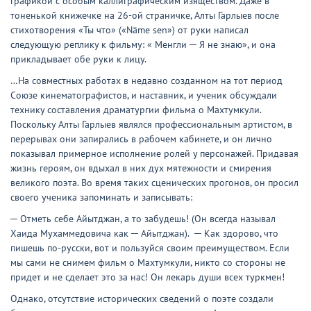
графикой с особым каллиграфическим изяществом. Даже в
тоненькой книжечке на 26-ой страничке, Алты Гарлыев после
стихотворения «Ты что» («Näme sen») от руки написал
следующую реплику к фильму: « Менгли ─ Я не знаю», и она
прикладывает обе руки к лицу.
…На совместных работах в недавно созданном на тот период
Союзе кинематографистов, и наставник, и ученик обсуждали
технику составления драматургии фильма о Махтумкули.
Поскольку Алты Гарлыев являлся профессиональным артистом, в
перерывах они запирались в рабочем кабинете, и он лично
показывал примерное исполнение ролей у персонажей. Придавая
жизнь героям, он вдыхал в них дух мятежности и смирения
великого поэта. Во время таких сценических прогонов, он просил
своего ученика запоминать и записывать:
─ Отметь себе Айытджан, а то забудешь! (Он всегда называл
Хаида Мухаммедовича как ─ Айытджан). ─ Как здорово, что
пишешь по-русски, вот и пользуйся своим преимуществом. Если
мы сами не снимем фильм о Махтумкули, никто со стороны не
придет и не сделает это за нас! Он лекарь души всех туркмен!
Однако, отсутствие исторических сведений о поэте создали