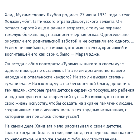
Хаид Мухаммедович Якубов родился 27 июня 1931 года в селе
Ходжакумбет, Тагтинского этрапа Дашогузского велаята. Он
остался сиротой еще в раннем возрасте, к тому же перенес
тяжелую болезнь под названием «черная оспа». Односельчане
окружили его родительской заботой и не оставили его одного. …
Если я не ошибаюсь, возможно, что имя соседки, принявшей и
воспитавшей его как своих, было ─ Марал эдже.
Он всегда любил повторять: «Туркмены никого в своем ауле
одного никогда не оставляют. Ни это ли достоинство нашего
народа и в отдельности каждого? Ни это ли высшая степень
гуманизма…» Возможно, чувство бесконечной благодарности к
тем людям, которые грели детское сердечко тоскующего ребенка
и подтолкнуло его на творческий путь… Возможно, он посвятил
свою жизнь искусству, чтобы создать на экране памятник людям,
сохранившим свою человечность в тех трудных испытаниях, с
которыми им пришлось столкнуться?!
На самом деле, Хаид ага мало рассказывал о своем детстве.
Только когда он был счастлив, или когда его переполняло какое-
то непонятное, и в то же время сугубо ему свойственное