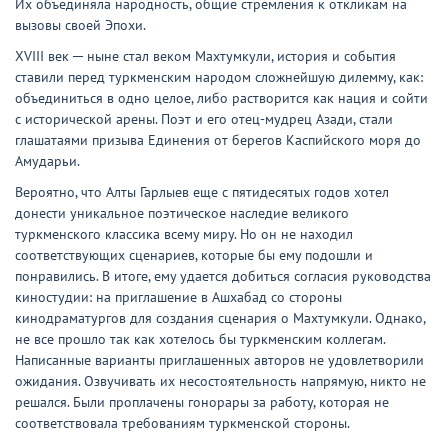
Их объединяла народность, общие стремления к откликам на
вызовы своей Эпохи.
XVIII век ─ ныне стал веком Махтумкули, история и события
ставили перед туркменским народом сложнейшую дилемму, как:
объединиться в одно целое, либо растворится как нация и сойти
с исторической арены. Поэт и его отец-мудрец Азади, стали
глашатаями призыва Единения от берегов Каспийского моря до
Амударьи.
Вероятно, что Алты Гарлыев еще с пятидесятых годов хотел
донести уникальное поэтическое наследие великого
туркменского классика всему миру. Но он не находил
соответствующих сценариев, которые бы ему подошли и
понравились. В итоге, ему удается добиться согласия руководства
киностудии: на приглашение в Ашхабад со стороны
кинодраматургов для создания сценария о Махтумкули. Однако,
не все прошло так как хотелось бы туркменским коллегам.
Написанные варианты приглашенных авторов не удовлетворили
ожидания. Озвучивать их несостоятельность напрямую, никто не
решался. Были проплачены гонорары за работу, которая не
соответствовала требованиям туркменской стороны.