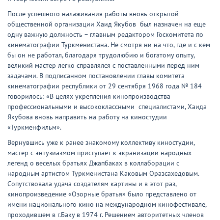
После успешного налаживания работы вновь открытой
общественной организации Хаид Якубов был назначен на еще
одну важную должность – главным редактором Госкомитета по
кинематографии Туркменистана. Не смотря ни на что, где и с кем
бы он не работал, благодаря трудолюбию и богатому опыту,
великий мастер легко справлялся с поставленными перед ним
задачами. В подписанном постановлении главы комитета
кинематографии республики от 29 сентября 1968 года № 184
говорилось: «В целях укрепления кинопроизводства
профессиональными и высококлассными специалистами, Хаида
Якубова вновь направить на работу на киностудии
«Туркменфильм».
Вернувшись уже к ранее знакомому коллективу киностудии,
мастер с энтузиазмом приступает к экранизации народных
легенд о веселых братьях Джапбаках в коллаборации с
народным артистом Туркменистана Каковым Оразсахедовым.
Сопутствовала удача создателям картины и в этот раз,
кинопроизведение «Озорные братья» было представлено от
имени национального кино на международном кинофестивале,
проходившем в г.Баку в 1974 г. Решением авторитетных членов