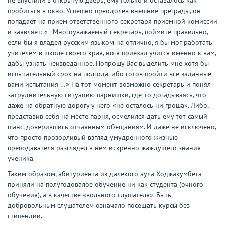
не впустили в открытую дверь, ему только и оставалось как
пробиться в окно. Успешно преодолев внешние преграды, он
попадает на прием ответственного секретаря приемной комиссии
и заявляет: «─Многоуважаемый секретарь, поймите правильно,
если бы я владел русским языком на отлично, я бы мог работать
учителем в школе своего края, но я приехал учится именно к вам,
дабы узнать неизведанное. Попрошу Вас выделить мне хотя бы
испытательный срок на полгода, ибо готов пройти все заданные
вами испытания …» На тот момент возможно секретарь и понял
затруднительную ситуацию парнишки, где-то догадываясь, что
даже на обратную дорогу у него «не осталось ни гроша». Либо,
представив себя на месте парня, осмелился дать ему тот самый
шанс, доверившись отчаянным обещаниям. И даже не исключено,
что просто прозорливый взгляд умудренного жизнью
преподавателя разглядел в нем искренно жаждущего знания
ученика.
Таким образом, абитуриента из далекого аула Ходжакумбета
приняли на полугодовалое обучение ни как студента (очного
обучения), а в качестве «вольного слушателя». Быть
добровольным слушателем означало посещать курсы без
стипендии.