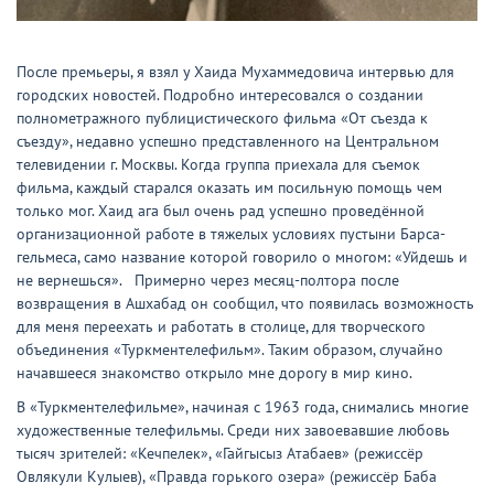
После премьеры, я взял у Хаида Мухаммедовича интервью для
городских новостей. Подробно интересовался о создании
полнометражного публицистического фильма «От съезда к
съезду», недавно успешно представленного на Центральном
телевидении г. Москвы. Когда группа приехала для съемок
фильма, каждый старался оказать им посильную помощь чем
только мог. Хаид ага был очень рад успешно проведённой
организационной работе в тяжелых условиях пустыни Барса-
гельмеса, само название которой говорило о многом: «Уйдешь и
не вернешься». Примерно через месяц-полтора после
возвращения в Ашхабад он сообщил, что появилась возможность
для меня переехать и работать в столице, для творческого
объединения «Туркментелефильм». Таким образом, случайно
начавшееся знакомство открыло мне дорогу в мир кино.
В «Туркментелефильме», начиная с 1963 года, снимались многие
художественные телефильмы. Среди них завоевавшие любовь
тысяч зрителей: «Кечпелек», «Гайгысыз Атабаев» (режиссёр
Овлякули Кулыев), «Правда горького озера» (режиссёр Баба