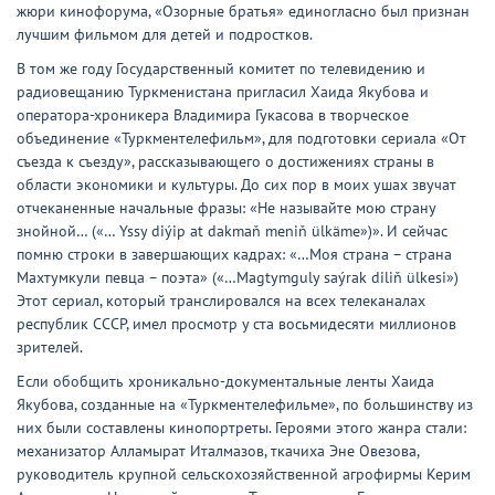
жюри кинофорума, «Озорные братья» единогласно был признан
лучшим фильмом для детей и подростков.
В том же году Государственный комитет по телевидению и
радиовещанию Туркменистана пригласил Хаида Якубова и
оператора-хроникера Владимира Гукасова в творческое
объединение «Туркментелефильм», для подготовки сериала «От
съезда к съезду», рассказывающего о достижениях страны в
области экономики и культуры. До сих пор в моих ушах звучат
отчеканенные начальные фразы: «Не называйте мою страну
знойной… («… Yssy diýip at dakmaň meniň ülkäme»)». И сейчас
помню строки в завершающих кадрах: «…Моя страна – страна
Махтумкули певца – поэта» («…Magtymguly saýrak diliň ülkesi»)
Этот сериал, который транслировался на всех телеканалах
республик СССР, имел просмотр у ста восьмидесяти миллионов
зрителей.
Если обобщить хроникально-документальные ленты Хаида
Якубова, созданные на «Туркментелефильме», по большинству из
них были составлены кинопортреты. Героями этого жанра стали:
механизатор Алламырат Италмазов, ткачиха Эне Овезова,
руководитель крупной сельскохозяйственной агрофирмы Керим