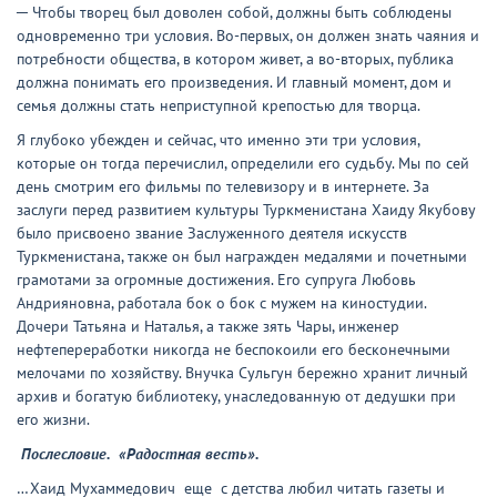
─ Чтобы творец был доволен собой, должны быть соблюдены
одновременно три условия. Во-первых, он должен знать чаяния и
потребности общества, в котором живет, а во-вторых, публика
должна понимать его произведения. И главный момент, дом и
семья должны стать неприступной крепостью для творца.
Я глубоко убежден и сейчас, что именно эти три условия,
которые он тогда перечислил, определили его судьбу. Мы по сей
день смотрим его фильмы по телевизору и в интернете. За
заслуги перед развитием культуры Туркменистана Хаиду Якубову
было присвоено звание Заслуженного деятеля искусств
Туркменистана, также он был награжден медалями и почетными
грамотами за огромные достижения. Его супруга Любовь
Андрияновна, работала бок о бок с мужем на киностудии.
Дочери Татьяна и Наталья, а также зять Чары, инженер
нефтепереработки никогда не беспокоили его бесконечными
мелочами по хозяйству. Внучка Сульгун бережно хранит личный
архив и богатую библиотеку, унаследованную от дедушки при
его жизни.
Послесловие.
«Радостная весть».
…Хаид Мухаммедович еще с детства любил читать газеты и