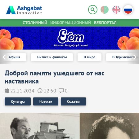
СТОЛИЧНЫЙ
ИНФОРМАЦИОННЫЙ
ВЕБПОРТАЛ
Афиша
Бизнес и финансы
В мире
В Туркменистан
Доброй памяти ушедшего от нас
наставника
22.11.2024
12:50
0
Культура
Новости
Сюжеты