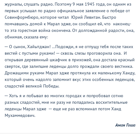
журналы, слушать радио. Поэтому 9 мая 1945 года, он одним из
первых услышал по радио официальное заявление о победе от
Совинформбюро, которое читал Юрий Левитан. Быстро
помчавшись домой к Марал эдже, он сообщил ей, что наконец-
то эта горестная война окончена. От долгожданной радости, она,
обнимая, сказала ему:
─ О сынок, Хайытджан! …Подожди, я не отпущу тебя после таких
вестей с пустыми руками! ─ сквозь слезы проговорила она. И
открывая деревянный шкафчик в прихожей, она достала красный
сверток, где залипшие леденцы долго прождали своего вестника.
Дрожащими руками Марал эдже протянула их маленькому Хаиду,
который очень надолго запомнит вкус этих особенных леденцов,
сладостей великой Победы.
─ Хоть я и побывал во многих городах и попробовал сотню
разных сладостей, мне ни разу не попадались восхитительные
леденцы Марал эдже ─ еще не раз вспоминал потом Хаид
Мухаммедович.
Аман Гоша