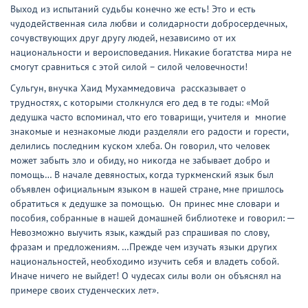
Выход из испытаний судьбы конечно же есть! Это и есть
чудодейственная сила любви и солидарности добросердечных,
сочувствующих друг другу людей, независимо от их
национальности и вероисповедания. Никакие богатства мира не
смогут сравниться с этой силой – силой человечности!
Сульгун, внучка Хаид Мухаммедовича рассказывает о
трудностях, с которыми столкнулся его дед в те годы: «Мой
дедушка часто вспоминал, что его товарищи, учителя и многие
знакомые и незнакомые люди разделяли его радости и горести,
делились последним куском хлеба. Он говорил, что человек
может забыть зло и обиду, но никогда не забывает добро и
помощь… В начале девяностых, когда туркменский язык был
объявлен официальным языком в нашей стране, мне пришлось
обратиться к дедушке за помощью. Он принес мне словари и
пособия, собранные в нашей домашней библиотеке и говорил: ─
Невозможно выучить язык, каждый раз спрашивая по слову,
фразам и предложениям. …Прежде чем изучать языки других
национальностей, необходимо изучить себя и владеть собой.
Иначе ничего не выйдет! О чудесах силы воли он объяснял на
примере своих студенческих лет».