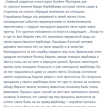
…Главный редактор киностудии Гусейин Мухтаров, как-
то спросил мнения Берди Кербабаева, который молча сидел в
сторонке, не сильно обращая внимания, на ситуацию.
Старейшина Берди ага, видавший в своей жизни столь
неожиданные события, переворачивая со всевозможными
перипетиями, с мудрым прищуром выразил свою идею через
притчу. Его краткое изложение состояло в следующем. …Когда-то
и где-то жил бедняк тем, что занимался перевозкой воды на
своем единственном верблюде. Однажды, богатый человек
деревни пригласил его на свою свадьбу и, в качестве
благодарности за его службу, подарил ему осла. Довольный этим
щедрым поступком богача, бедняк, связав поводок верблюда к
хвосту осла, сел на него и вернулся домой. Прошло некоторое
время, силы покидали больного и уже немощного верблюда. Он
не мог подниматься даже со своего места. Осознав состояние
своего кормильца, бедняк решил с ним проститься. Он попросил
прощения у своего верблюда, если тот где-то затаил на хозяина
обиду. Верное своему хозяину животное, поначалу было очень
вежливым. Однако, один случай он все-таки припомнил своему
хозяину. А именно, тот самый где ему пришлось волочится за
ослом, такое было не по нраву верблюду — кораблю пустыни.
Только тогда бедняк понял, что обидел своего верного друга.