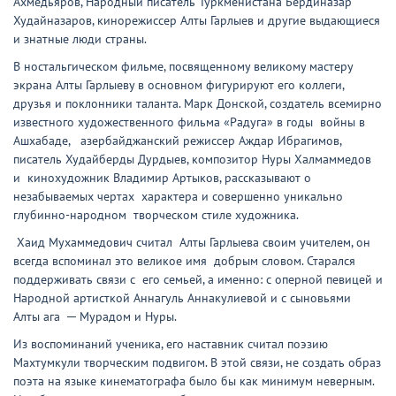
Ахмедьяров, Народный писатель Туркменистана Бердиназар
Худайназаров, кинорежиссер Алты Гарлыев и другие выдающиеся
и знатные люди страны.
В ностальгическом фильме, посвященному великому мастеру
экрана Алты Гарлыеву в основном фигурируют его коллеги,
друзья и поклонники таланта. Марк Донской, создатель всемирно
известного художественного фильма «Радуга» в годы войны в
Ашхабаде, азербайджанский режиссер Аждар Ибрагимов,
писатель Худайберды Дурдыев, композитор Нуры Халмаммедов
и кинохудожник Владимир Артыков, рассказывают о
незабываемых чертах характера и совершенно уникально
глубинно-народном творческом стиле художника.
Хаид Мухаммедович считал Алты Гарлыева своим учителем, он
всегда вспоминал это великое имя добрым словом. Старался
поддерживать связи с его семьей, а именно: с оперной певицей и
Народной артисткой Аннагуль Аннакулиевой и с сыновьями
Алты ага ─ Мурадом и Нуры.
Из воспоминаний ученика, его наставник считал поэзию
Махтумкули творческим подвигом. В этой связи, не создать образ
поэта на языке кинематографа было бы как минимум неверным.