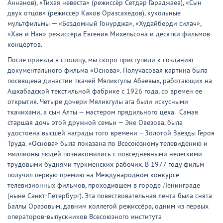
Аннанов), «Тихая невеста» (режиссёр Сетдар Гараджаев), «Сын
двух отцов» (режиссёр Каков Оразсахедов), кукольные
мультфильмы ─ «Бездомный Гонурджа», «Худайберди силач»,
«Хан и Нан» режиссёра Евгения Михельсона и десятки фильмов-
концертов.
После приезда в столицу, мы скоро приступили к созданию
документального фильма «Основа». Получасовая картина была
посвящена династии ткачей Мяликгулы Абаевых, работающих на
Ашхабадской текстильной фабрике с 1926 года, со времен ее
открытия. Четыре дочери Мяликгулы ага были искусными
ткачихами, а сын Алты — мастером прядильного цеха. Самая
старшая дочь этой дружной семьи — Эне Овезова, была
удостоена высшей награды того времени – Золотой Звезды Героя
Труда. «Основа» была показана по Всесоюзному телевидению и
миллионы людей познакомились с повседневными нелегкими
трудовыми буднями туркменских рабочих. В 1977 году фильм
получил первую премию на Международном конкурсе
телевизионных фильмов, проходившем в городе Ленинграде
(ныне Санкт-Петербург). Эта повествовательная лента была снята
Баллы Оразовым, давним коллегой режиссёра, одним из первых
операторов-выпускников Всесоюзного института