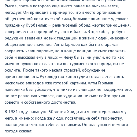
Рыков, против которого еще никто ранее не высказывался,
негодует. Он приводит в пример то, что вместо организации
общественной политической силы, большое внимание уделялось
празднику Курбанлык — религиозный обряд жертвоприношения,
соперничество народной музыки и бахши. Это, якобы, требует
редукции введения новых тенденций в жизни людей, имеющих
общественное значение. Алты Гарлыев как бы ни старался
сохранять хладнокровие, но в конце концов не смог сдержать
себя и высказал ему в лицо: ─ Чему бы вы ни учили, но то как
именно нужно показывать жизнь туркменского народа, вы не
осилите. После такого накала страстей, обсуждение
приостановилось. Руководство киностудии соглашается снять
несколько эпизодов уже готовой картины. Алты Гарлыев
наверняка был убежден, что никто из сидящих не поддержит его,
но все равно как человек, как художник не смог пойти против
совести и собственного достоинства,
В 1981 году, накануне 50-летия Хаида ага я поинтересовался у
него, а именно: когда же люди, посвятившие себя творчеству,
полноценно считают себя счастливыми. Он выслушал и немного
погодя сказал: