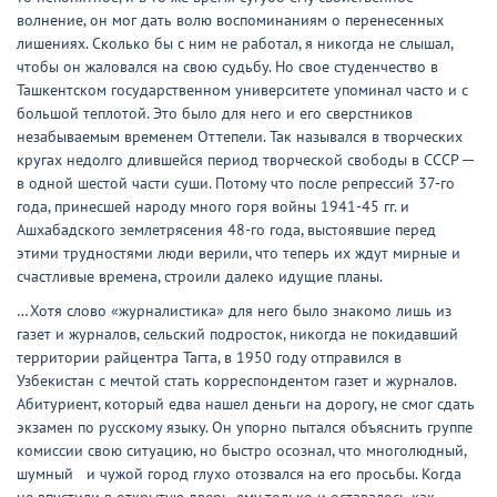
волнение, он мог дать волю воспоминаниям о перенесенных
лишениях. Сколько бы с ним не работал, я никогда не слышал,
чтобы он жаловался на свою судьбу. Но свое студенчество в
Ташкентском государственном университете упоминал часто и с
большой теплотой. Это было для него и его сверстников
незабываемым временем Оттепели. Так назывался в творческих
кругах недолго длившейся период творческой свободы в СССР ─
в одной шестой части суши. Потому что после репрессий 37-го
года, принесшей народу много горя войны 1941-45 гг. и
Ашхабадского землетрясения 48-го года, выстоявшие перед
этими трудностями люди верили, что теперь их ждут мирные и
счастливые времена, строили далеко идущие планы.
…Хотя слово «журналистика» для него было знакомо лишь из
газет и журналов, сельский подросток, никогда не покидавший
территории райцентра Тагта, в 1950 году отправился в
Узбекистан с мечтой стать корреспондентом газет и журналов.
Абитуриент, который едва нашел деньги на дорогу, не смог сдать
экзамен по русскому языку. Он упорно пытался объяснить группе
комиссии свою ситуацию, но быстро осознал, что многолюдный,
шумный и чужой город глухо отозвался на его просьбы. Когда