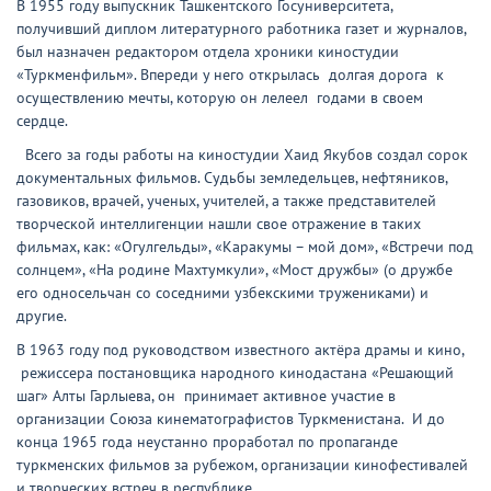
В 1955 году выпускник Ташкентского Госуниверситета,
получивший диплом литературного работника газет и журналов,
был назначен редактором отдела хроники киностудии
«Туркменфильм». Впереди у него открылась долгая дорога к
осуществлению мечты, которую он лелеел годами в своем
сердце.
Всего за годы работы на киностудии Хаид Якубов создал сорок
документальных фильмов. Судьбы земледельцев, нефтяников,
газовиков, врачей, ученых, учителей, а также представителей
творческой интеллигенции нашли свое отражение в таких
фильмах, как: «Огулгельды», «Каракумы – мой дом», «Встречи под
солнцем», «На родине Махтумкули», «Мост дружбы» (о дружбе
его односельчан со соседними узбекскими тружениками) и
другие.
В 1963 году под руководством известного актёра драмы и кино,
режиссера постановщика народного кинодастана «Решающий
шаг» Алты Гарлыева, он принимает активное участие в
организации Союза кинематографистов Туркменистана. И до
конца 1965 года неустанно проработал по пропаганде
туркменских фильмов за рубежом, организации кинофестивалей
и творческих встреч в республике.