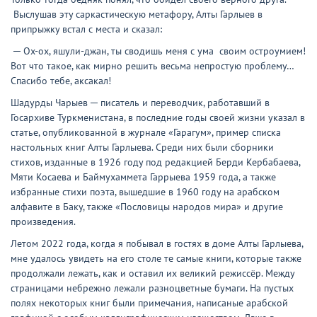
Выслушав эту саркастическую метафору, Алты Гарлыев в
припрыжку встал с места и сказал:
─ Ох-ох, яшули-джан, ты сводишь меня с ума своим остроумием!
Вот что такое, как мирно решить весьма непростую проблему…
Спасибо тебе, аксакал!
Шадурды Чарыев ─ писатель и переводчик, работавший в
Госархиве Туркменистана, в последние годы своей жизни указал в
статье, опубликованной в журнале «Гарагум», пример списка
настольных книг Алты Гарлыева. Среди них были сборники
стихов, изданные в 1926 году под редакцией Берди Кербабаева,
Мяти Косаева и Баймухаммета Гаррыева 1959 года, а также
избранные стихи поэта, вышедшие в 1960 году на арабском
алфавите в Баку, также «Пословицы народов мира» и другие
произведения.
Летом 2022 года, когда я побывал в гостях в доме Алты Гарлыева,
мне удалось увидеть на его столе те самые книги, которые также
продолжали лежать, как и оставил их великий режиссёр. Между
страницами небрежно лежали разноцветные бумаги. На пустых
полях некоторых книг были примечания, написаные арабской