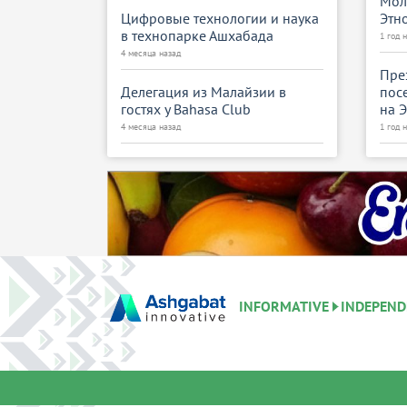
Мол
Цифровые технологии и наука
Этн
в технопарке Ашхабада
1 год 
4 месяца назад
Пре
Делегация из Малайзии в
пос
гостях у Bahasa Club
на 
4 месяца назад
1 год 
В языковом центре «Diller
Про
Dünýäsi» запущен клуб Bahasa
кон
Club
2 года
4 месяца назад
Доб
Hemdem Rugs принял
нас
студентов туристического
2 года
училища
INFORMATIVE
INDEPEND
4 месяца назад
Пре
сти
Туркменистан и Китай
Фра
обсудили гуманитарное
язы
сотрудничество
2 года
5 месяцев назад