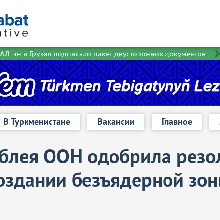
тан и Грузия подписали пакет двусторонних документов
ТАЛ
В
В Туркменистане
Вакансии
Главное
мблея ООН одобрила рез
создании безъядерной зо