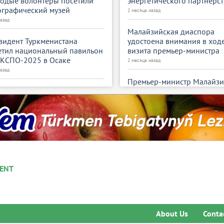
одые волонтёры посетили
энергетического партнерст
ографический музей
2 месяца назад
назад
Малайзийская диаспора
зидент Туркменистана
удостоена внимания в ход
етил национальный павильон
визита премьер-министра
ЭКСПО-2025 в Осаке
2 месяца назад
назад
Премьер-министр Малайз
ведена торжественная
совершит официальный ви
ференция
в Туркменистан
 назад
2 месяца назад
рой памяти ушедшего от нас
Малайзия демонстрирует
тавника
туристический потенциал 
выставке «Turkmen Travel
 назад
2026» в Ашхабаде
ENT
4 месяца назад
зентация сборника
хотворений Махтумкули
ги в переводе на киргизский
ФАО откроет
к
представительство в
Туркменистане
 назад
About Us
Conta
7 месяцев назад