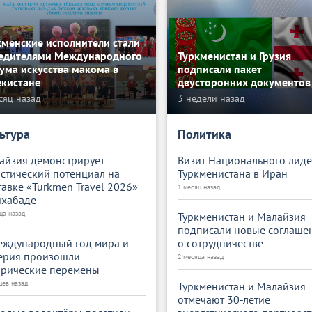
кменские исполнители стали
едителями Международного
Туркменистан и Грузия
ума искусства макома в
подписали пакет
екистане
двусторонних документов
сяц назад
3 недели назад
ьтура
Политика
айзия демонстрирует
Визит Национального лид
истический потенциал на
Туркменистана в Иран
тавке «Turkmen Travel 2026»
1 месяц назад
шхабаде
ца назад
Туркменистан и Малайзия
подписали новые соглаше
еждународный год мира и
о сотрудничестве
ерия произошли
2 месяца назад
орические перемены
цев назад
Туркменистан и Малайзия
отмечают 30-летие