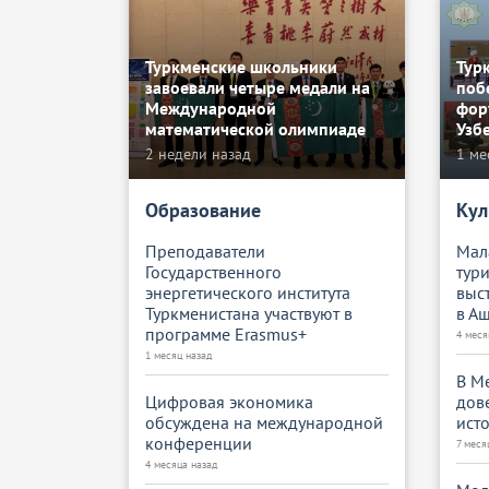
Туркменские школьники
Тур
завоевали четыре медали на
поб
Международной
фор
математической олимпиаде
Узб
2 недели назад
1 ме
Образование
Кул
Преподаватели
Мал
Государственного
тур
энергетического института
выс
Туркменистана участвуют в
в А
программе Erasmus+
4 меся
1 месяц назад
В М
Цифровая экономика
дов
обсуждена на международной
ист
конференции
7 меся
4 месяца назад