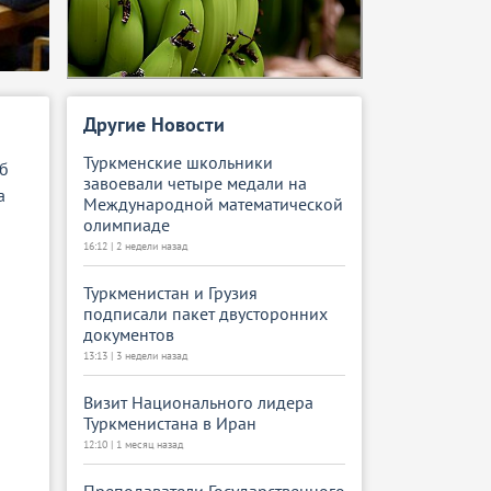
Другие Новости
Туркменские школьники
Об
завоевали четыре медали на
а
Международной математической
олимпиаде
16:12 | 2 недели назад
Туркменистан и Грузия
подписали пакет двусторонних
документов
13:13 | 3 недели назад
Визит Национального лидера
Туркменистана в Иран
12:10 | 1 месяц назад
Преподаватели Государственного