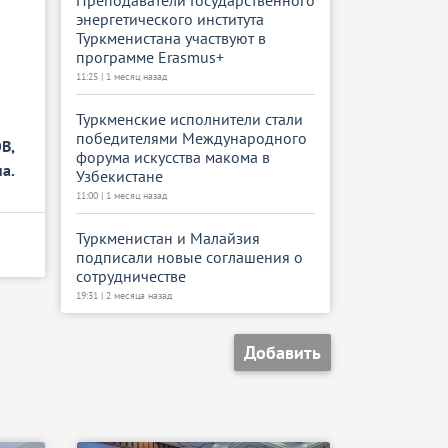
энергетического института
Туркменистана участвуют в
программе Erasmus+
11:25 | 1 месяц назад
Туркменские исполнители стали
победителями Международного
В,
форума искусства макома в
а.
Узбекистане
11:00 | 1 месяц назад
Туркменистан и Малайзия
подписали новые соглашения о
сотрудничестве
19:31 | 2 месяца назад
Добавить