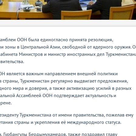
ссамблеи ООН была единогласно принята резолюция,
и зоны в Центральной Азии, свободной от ядерного оружия. 
Кабинета Министров и министр иностранных дел Туркменистан
вительства.
 ООН является важным направлением внешней политики
а страны, Туркменистан регулярно выдвигает предложения,
ого мира и доверия, а также активизацию усилий в разных
ральной Ассамблеей ООН подтверждает актуальность и
рене.
зиденту Туркменистана от имени правительства, пожелав ему
тания страны и укрепления её международного статуса.
, Гурбангулы Бердымухамедов, также поздравил главу