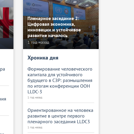
Пленарное заседание 2:
Цифровая экономика,
инновации и устойчивое
развитие началось
1 год назад
Хроника дня
ера
Формирование человеческого
капитала для устойчивого
будущего в СЗР: размышления
по итогам конференции ООН
LLDC-3
1 год назад
ния
Ориентированное на человека
развитие в центре первого
пленарного заседания LLDC3
1 год назад