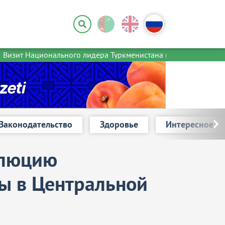
изит Национального лидера Туркменистана в Иран
Препода
Законодательство
Здоровье
Интересное
олюцию
ны в Центральной