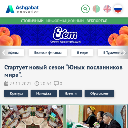
СТОЛИЧНЫЙ
ИНФОРМАЦИОННЫЙ
ВЕБПОРТАЛ
Афиша
Бизнес и финансы
В мире
В Туркменистан
Стартует новый сезон “Юных посланников
мира”.
23.11.2022
20:54
0
Культура
Молодёжь
Новости
Образование