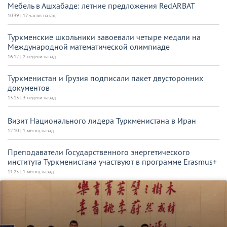
Мебель в Ашхабаде: летние предложения RedARBAT
10:39 | 17 часов назад
Туркменские школьники завоевали четыре медали на
Международной математической олимпиаде
16:12 | 2 недели назад
Туркменистан и Грузия подписали пакет двусторонних
документов
13:13 | 3 недели назад
Визит Национального лидера Туркменистана в Иран
12:10 | 1 месяц назад
Преподаватели Государственного энергетического
института Туркменистана участвуют в программе Erasmus+
11:25 | 1 месяц назад